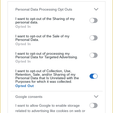
Please note that this website/app uses one or more Google
Personal Data Processing Opt Outs
services and may gather and store information including but
not limited to your visit or usage behaviour. You may click to
I want to opt-out of the Sharing of my
personal data.
grant or deny consent to Google and its third-party tags to
Opted In
use your data for below specified purposes in below Google
consent section.
I want to opt-out of the Sale of my
Personal Data.
Opted In
I want to opt-out of processing my
Personal Data for Targeted Advertising.
Opted In
3D nyomtatással és mesterséges
intelligenciával készülnek a
I want to opt-out of Collection, Use,
Retention, Sale, and/or Sharing of my
Personal Data that Is Unrelated with the
legmodernebb szemimplantátumok
Purposes for which it was collected.
Opted Out
ferenck
•
2024. március 19.
0
Google consents
Köztudott, hogy a 3D nyomtatás egyre fontosabb
I want to allow Google to enable storage
szerepet játszik az orvosi szektorban. Kórházakban
related to advertising like cookies on web or
például személyre szabott gyógyászati termékeket,