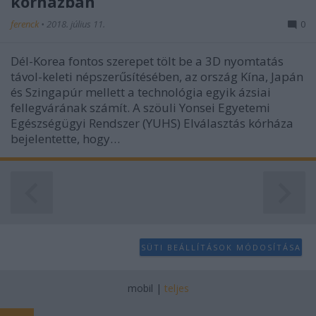
kórházban
ferenck
•
2018. július 11.
0
Dél-Korea fontos szerepet tölt be a 3D nyomtatás
távol-keleti népszerűsítésében, az ország Kína, Japán
és Szingapúr mellett a technológia egyik ázsiai
fellegvárának számít. A szöuli Yonsei Egyetemi
Egészségügyi Rendszer (YUHS) Elválasztás kórháza
bejelentette, hogy…
SÜTI BEÁLLÍTÁSOK MÓDOSÍTÁSA
mobil
|
teljes