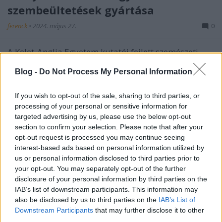
szembeültetések gyártása
ferenck
•
2024. május 27.
0
A Kelet-Anglia Egyetem kutatói fejlett szemészeti
technológiát dolgoztak ki; új gyantával nyomtatnak
Blog -
Do Not Process My Personal Information
intraokuláris eszközöket. Az újítással javítható,
felgyorsítható a szürkehályog- és más műtéteknél
használt implantátumok gyártása. Mesterséges
If you wish to opt-out of the sale, sharing to third parties, or
intraokuláris lencsére elsősorban
processing of your personal or sensitive information for
szürkehályogban…
targeted advertising by us, please use the below opt-out
section to confirm your selection. Please note that after your
opt-out request is processed you may continue seeing
interest-based ads based on personal information utilized by
us or personal information disclosed to third parties prior to
your opt-out. You may separately opt-out of the further
disclosure of your personal information by third parties on the
IAB’s list of downstream participants. This information may
also be disclosed by us to third parties on the
IAB’s List of
Downstream Participants
that may further disclose it to other
third parties.