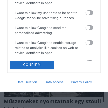
device identifiers in apps.
köztük szemimplantátumokat állítanak már elő. A
német Számítógépes Grafikai Kutatások Fraunhofer
I want to allow my user data to be sent to
Intézete mesterséges intelligencia (MI) által…
Google for online advertising purposes.
I want to allow Google to send me
personalized advertising.
I want to allow Google to enable storage
related to analytics like cookies on web or
device identifiers in apps.
I want to allow Google to enable storage
CONFIRM
related to functionality of the website or app.
I want to allow Google to enable storage
Data Deletion
Data Access
Privacy Policy
related to personalization.
I want to allow Google to enable storage
related to security, including authentication
Műszemeket nyomtatnak egy szöuli
functionality and fraud prevention, and other
user protection.