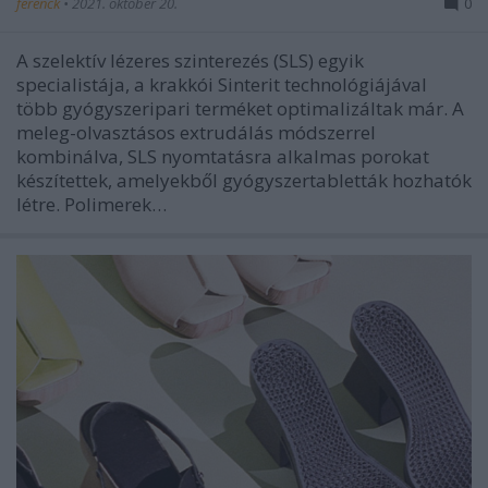
ferenck
•
2021. október 20.
0
A szelektív lézeres szinterezés (SLS) egyik
specialistája, a krakkói Sinterit technológiájával
több gyógyszeripari terméket optimalizáltak már. A
meleg-olvasztásos extrudálás módszerrel
kombinálva, SLS nyomtatásra alkalmas porokat
készítettek, amelyekből gyógyszertabletták hozhatók
létre. Polimerek…