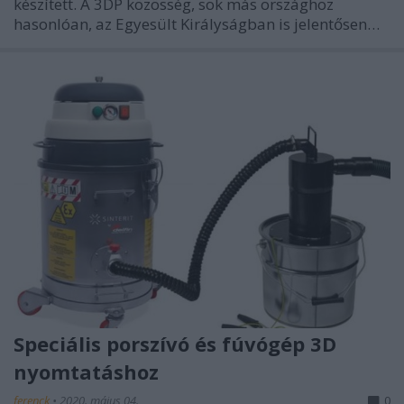
készített. A 3DP közösség, sok más országhoz
hasonlóan, az Egyesült Királyságban is jelentősen…
Speciális porszívó és fúvógép 3D
nyomtatáshoz
ferenck
•
2020. május 04.
0