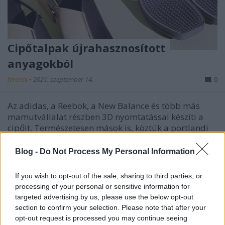
Cipőtalpak újrahasznosított
anyagokból
ferenck
•
2021. szeptember 14.
0
Az adidas, a Reebok, a New Balance és több más
mamutvállalat részben 3D nyomtatással készíti a
cipőit. Természetesen mások is, köztük a portlandi
(Oregon) HILOS szintén igyekeznek kihasználni a
technológia előnyeit. A 2019-ben alapított startup
Blog -
Do Not Process My Personal Information
teljes egészében újrahasznosított anyagból
létrehozott…
If you wish to opt-out of the sale, sharing to third parties, or
processing of your personal or sensitive information for
targeted advertising by us, please use the below opt-out
section to confirm your selection. Please note that after your
opt-out request is processed you may continue seeing