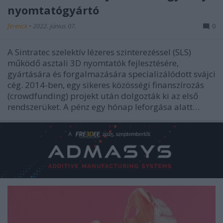
nyomtatógyártó
ferenck
•
2022. június 07.
0
A Sintratec szelektív lézeres szinterezéssel (SLS)
működő asztali 3D nyomtatók fejlesztésére,
gyártására és forgalmazására specializálódott svájci
cég. 2014-ben, egy sikeres közösségi finanszírozás
(crowdfunding) projekt után dolgozták ki az első
rendszerüket. A pénz egy hónap leforgása alatt…