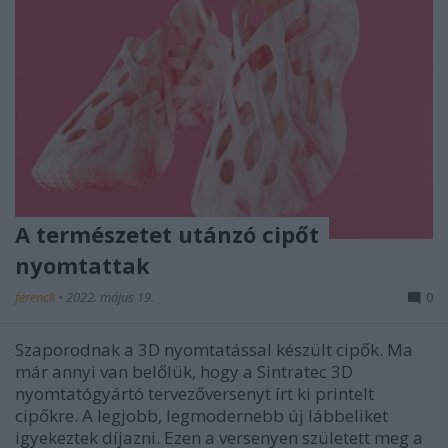
A természetet utánzó cipőt
nyomtattak
ferenck
•
2022. május 19.
0
Szaporodnak a 3D nyomtatással készült cipők. Ma
már annyi van belőlük, hogy a Sintratec 3D
nyomtatógyártó tervezőversenyt írt ki printelt
cipőkre. A legjobb, legmodernebb új lábbeliket
igyekeztek díjazni. Ezen a versenyen született meg a