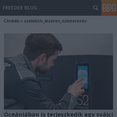
FREEDEE BLOG
Címkék
»
szelektív_lézeres_szinterezés
Óceániában is terjeszkedik egy svájci