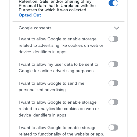
megduplázódott, most már 2 milliárd dollár. A
Retention, Sale, and/or Sharing of my
Personal Data that Is Unrelated with the
Massachusetts állambeli Formlabs a 3D nyomtatás
Purposes for which it was collected.
egyik élharcosa,…
Opted Out
Google consents
I want to allow Google to enable storage
related to advertising like cookies on web or
device identifiers in apps.
I want to allow my user data to be sent to
Google for online advertising purposes.
I want to allow Google to send me
personalized advertising.
I want to allow Google to enable storage
related to analytics like cookies on web or
device identifiers in apps.
Új nejlonanyagokból készülnek
I want to allow Google to enable storage
nyomatok
related to functionality of the website or app.