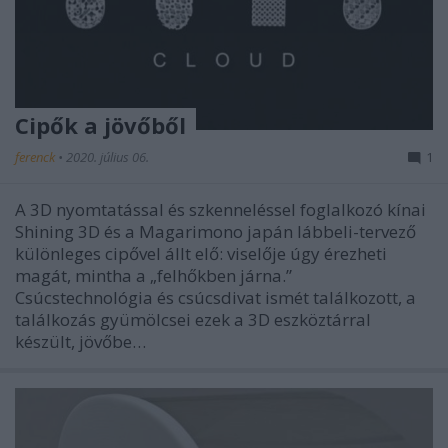
Cipők a jövőből
ferenck
•
2020. július 06.
1
A 3D nyomtatással és szkenneléssel foglalkozó kínai
Shining 3D és a Magarimono japán lábbeli-tervező
különleges cipővel állt elő: viselője úgy érezheti
magát, mintha a „felhőkben járna.”
Csúcstechnológia és csúcsdivat ismét találkozott, a
találkozás gyümölcsei ezek a 3D eszköztárral
készült, jövőbe…