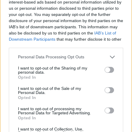
interest-based ads based on personal information utilized by
us or personal information disclosed to third parties prior to
your opt-out. You may separately opt-out of the further
disclosure of your personal information by third parties on the
IAB’s list of downstream participants. This information may
also be disclosed by us to third parties on the
IAB’s List of
Downstream Participants
that may further disclose it to other
third parties.
Please note that this website/app uses one or more Google
Personal Data Processing Opt Outs
services and may gather and store information including but
not limited to your visit or usage behaviour. You may click to
I want to opt-out of the Sharing of my
Multimilliárdos vállalattá vált a
personal data.
grant or deny consent to Google and its third-party tags to
Opted In
use your data for below specified purposes in below Google
Formlabs
consent section.
I want to opt-out of the Sale of my
ferenck
•
2021. május 25.
0
Personal Data.
Opted In
A Series E körben begyűjtött 150 millió dolláros
I want to opt-out of processing my
Personal Data for Targeted Advertising.
befektetéssel a Formlabs immáron hivatalosan is
Opted In
multimilliárdos vállalat – számol be a 3Dnatives
szakmai hírportál. A cég értéke 2018 óta
I want to opt-out of Collection, Use,