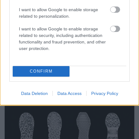
ferenck
•
2021. március 09.
0
I want to allow Google to enable storage
related to personalization.
A Stratasys Direct Manufacturing a Xometry globális
on-demand gyártó-piacterén kínál újabb
I want to allow Google to enable storage
nyomtatóanyagokat, négy kiváló minőségű nejlont.
related to security, including authentication
Mivel a Xometry ügyfélköre kezdő cégektől Fortune
functionality and fraud prevention, and other
user protection.
100-as nagyvállalatokig rendkívül szerteágazó, a két
fél bejelentése tovább bővíti a 3DP, azon belül az
egyik…
CONFIRM
Data Deletion
Data Access
Privacy Policy