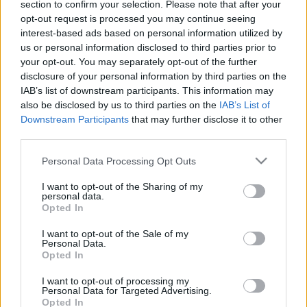
section to confirm your selection. Please note that after your
gyártáshoz
opt-out request is processed you may continue seeing
interest-based ads based on personal information utilized by
ferenck
•
2024. május 21.
0
us or personal information disclosed to third parties prior to
your opt-out. You may separately opt-out of the further
Szélturbinák lapátjait hagyományosan specializált
disclosure of your personal information by third parties on the
üzemekben gyártják. Nagy öntőformákat
IAB’s list of downstream participants. This information may
használnak hozzájuk, és onnan szállítják a kész
also be disclosed by us to third parties on the
IAB’s List of
darabokat a kamionokkal a telepítés gyakran távoli
Downstream Participants
that may further disclose it to other
helyszínére. Az egészhez alapos tervezés kell, komoly
third parties.
logisztikai kihívásokkal. Mivel a szállítás…
Please note that this website/app uses one or more Google
Personal Data Processing Opt Outs
services and may gather and store information including but
not limited to your visit or usage behaviour. You may click to
I want to opt-out of the Sharing of my
personal data.
grant or deny consent to Google and its third-party tags to
Opted In
use your data for below specified purposes in below Google
consent section.
I want to opt-out of the Sale of my
Personal Data.
Opted In
I want to opt-out of processing my
Personal Data for Targeted Advertising.
Opted In