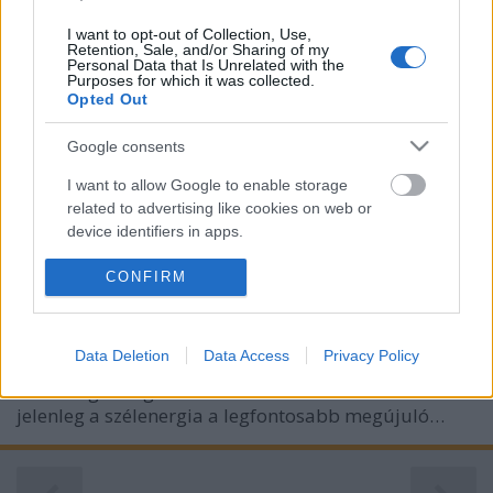
I want to opt-out of Collection, Use,
Retention, Sale, and/or Sharing of my
Personal Data that Is Unrelated with the
Purposes for which it was collected.
Opted Out
Az USA harmincmillió dollárral
Google consents
támogat 3D nyomtatás alapú
I want to allow Google to enable storage
szélenergia-projekteket
related to advertising like cookies on web or
device identifiers in apps.
ferenck
•
2023. február 15.
0
I want to allow my user data to be sent to
CONFIRM
Az Egyesült Államok harmincmillió dollárral
Google for online advertising purposes.
támogatja anyagok, köztük a szélturbinák működési
hatékonyságát növelő nagyon könnyű kompozitok
I want to allow Google to send me
Data Deletion
Data Access
Privacy Policy
olcsóbb gyártását – jelentette be február tizedikén
personalized advertising.
az ország Energetikai Minisztériuma. Az USA-ban
jelenleg a szélenergia a legfontosabb megújuló…
I want to allow Google to enable storage
related to analytics like cookies on web or
device identifiers in apps.