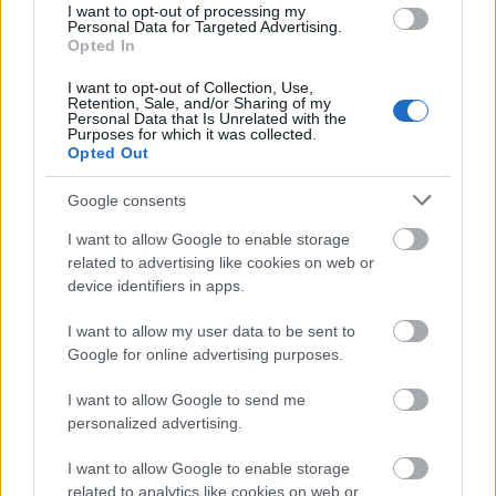
ezer négyzetméteres létesítményével ünnepelte
I want to opt-out of processing my
huszadik születésnapját. Az Egyesült Államokban ez
Personal Data for Targeted Advertising.
Opted In
a vezető digitális gyártó nyolcadik üzeme, összesen
12 van (közel 100 ezer…
I want to opt-out of Collection, Use,
Retention, Sale, and/or Sharing of my
Personal Data that Is Unrelated with the
Purposes for which it was collected.
Opted Out
Google consents
I want to allow Google to enable storage
related to advertising like cookies on web or
device identifiers in apps.
I want to allow my user data to be sent to
Google for online advertising purposes.
I want to allow Google to send me
personalized advertising.
Részben 3D nyomtatással készült a
I want to allow Google to enable storage
related to analytics like cookies on web or