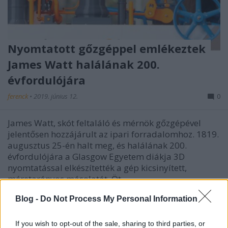
Nyomtatott gőzgéppel emlékeztek
James Watt halálának 200.
évfordulójára
ferenck
•
2019. június 12.
0
James Watt, skót feltaláló és mérnök gőzgépével
jelentősen hozzájárult az ipari forradalomhoz. 1819.
augusztus 25-én halt meg, és halálának 200.
évfordulójára a Glasgow Egyetem diákja 3D
nyomtatással elkészítették a gép kicsinyített,
méretarányos másolatát. Öt…
Blog -
Do Not Process My Personal Information
If you wish to opt-out of the sale, sharing to third parties, or