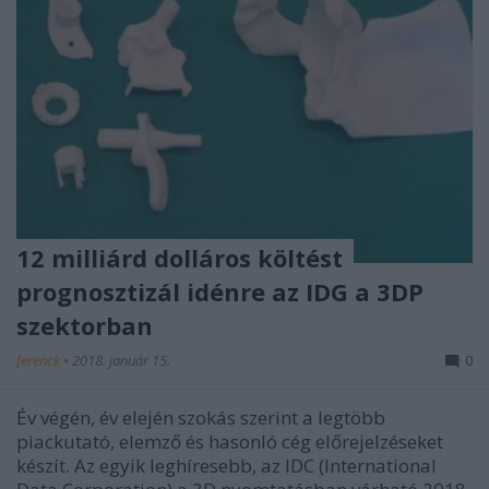
12 milliárd dolláros költést
prognosztizál idénre az IDG a 3DP
szektorban
ferenck
•
2018. január 15.
0
Év végén, év elején szokás szerint a legtöbb
piackutató, elemző és hasonló cég előrejelzéseket
készít. Az egyik leghíresebb, az IDC (International