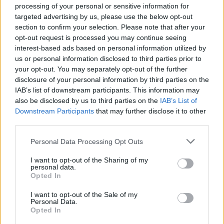
processing of your personal or sensitive information for
targeted advertising by us, please use the below opt-out
section to confirm your selection. Please note that after your
opt-out request is processed you may continue seeing
interest-based ads based on personal information utilized by
us or personal information disclosed to third parties prior to
your opt-out. You may separately opt-out of the further
disclosure of your personal information by third parties on the
IAB’s list of downstream participants. This information may
also be disclosed by us to third parties on the
IAB’s List of
Downstream Participants
that may further disclose it to other
third parties.
Újabb gyártótelep megnyitásával
Please note that this website/app uses one or more Google
ünnepli 20. születésnapját a
Personal Data Processing Opt Outs
services and may gather and store information including but
Protolabs
not limited to your visit or usage behaviour. You may click to
I want to opt-out of the Sharing of my
personal data.
grant or deny consent to Google and its third-party tags to
Opted In
ferenck
•
2019. május 20.
0
use your data for below specified purposes in below Google
consent section.
I want to opt-out of the Sale of my
Az 1999-ben Minnesota államban alapított
Personal Data.
Opted In
Protolabs a helyi Brooklyn Parkban nyílt közel 20