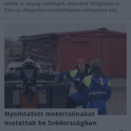
nőnek az anyagi költségek, másrészt időigényes is.
Ezen az állapoton mindenképpen változtatni kell,…
Nyomtatott motorcsónakot
mutattak be Svédországban