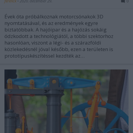
ferenck
•
2020. december 29.
0
Évek óta próbálkoznak motorcsónakok 3D
nyomtatásával, és az eredmények egyre
biztatóbbak. A hajóipar és a hajózás sokáig
ódzkodott a technológiától, a többi szektorhoz
hasonlóan, viszont a légi- és a szárazföldi
közlekedésnél jóval később, ezen a területen is
prototípuskészítéssel kezdték az…