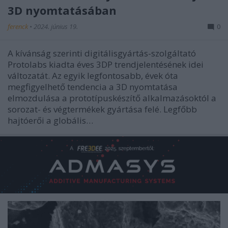
3D nyomtatásában
ferenck
•
2024. június 19.
0
A kívánság szerinti digitálisgyártás-szolgáltató
Protolabs kiadta éves 3DP trendjelentésének idei
változatát. Az egyik legfontosabb, évek óta
megfigyelhető tendencia a 3D nyomtatása
elmozdulása a prototípuskészítő alkalmazásoktól a
sorozat- és végtermékek gyártása felé. Legfőbb
hajtóerői a globális…