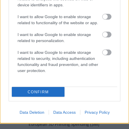
Volkswagen csúcsdöntő elektromos
device identifiers in apps.
autója
I want to allow Google to enable storage
ferenck
•
2018. augusztus 06.
0
related to functionality of the website or app.
A Volkswagen I.D.R elektromos versenyautó
I want to allow Google to enable storage
prototípusa nyerte a Coloradóban 1916 óta
related to personalization.
megrendezésre kerülő autós „hegymászó”
I want to allow Google to enable storage
megmérettetés, a PPHC (Pikes Peak International Hill
related to security, including authentication
Climb) idei kiadásának „négykerekes korlátlan,
functionality and fraud prevention, and other
alternatív üzemanyag” szekcióját. Ebbe a…
user protection.
CONFIRM
Data Deletion
Data Access
Privacy Policy