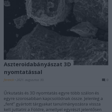
Aszteroidabányászat 3D
nyomtatással
ferenck
•
2021. augusztus 30.
0
Űrkutatás és 3D nyomtatás egyre több szálon és
egyre szorosabban kapcsolódnak össze. Jelenleg a
„fent” gyártott tárgyakat tanulmányozásra vissza
kell juttatni a Földre, amellyel egyrészt jelentősen