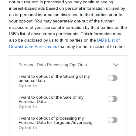
opt-out request is processed you may continue seeing
meg 3D nyomtatással
interest-based ads based on personal information utilized by
us or personal information disclosed to third parties prior to
ferenck
•
2017. augusztus 08.
0
your opt-out. You may separately opt-out of the further
disclosure of your personal information by third parties on the
Ismert tény, hogy a medicina a 3D nyomtatás egyik
IAB’s list of downstream participants. This information may
leggyorsabban fejlődő hasznosulási területe.
also be disclosed by us to third parties on the
IAB’s List of
Printelt művégtagoktól különféle súlyos műtétek
Downstream Participants
that may further disclose it to other
előkészítéséig vagy az orvostudomány oktatásáig
third parties.
egyre több az alkalmazás. A technológia könnyebbé
Please note that this website/app uses one or more Google
teszi a gyógyítást, korábban elképzelhetetlen és…
Personal Data Processing Opt Outs
services and may gather and store information including but
not limited to your visit or usage behaviour. You may click to
I want to opt-out of the Sharing of my
personal data.
grant or deny consent to Google and its third-party tags to
Opted In
use your data for below specified purposes in below Google
consent section.
I want to opt-out of the Sale of my
Personal Data.
Opted In
I want to opt-out of processing my
Personal Data for Targeted Advertising.
Opted In