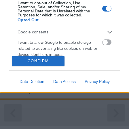
I want to opt-out of Collection, Use,
Retention, Sale, and/or Sharing of my
Personal Data that Is Unrelated with the
Purposes for which it was collected.
Opted Out
Google consents
Egyedi talpbetétek 3D nyomtatással
I want to allow Google to enable storage
ferenck
•
2016. október 17.
0
related to advertising like cookies on web or
device identifiers in apps.
Ritkán emleketett, de fontos terület a 3D nyomtatók
CONFIRM
orvosi alkalmazásában az egészség megőrzését
I want to allow my user data to be sent to
szolgáló eszközök 3D nyomtatása. Egyre több
Google for online advertising purposes.
művégtagot, talpbetétet és egyedi cipőt nyomtatnak.
Data Deletion
Data Access
Privacy Policy
Az Open Bionics és más cégek drága művégtagok
I want to allow Google to send me
alternatívájaként…
personalized advertising.
I want to allow Google to enable storage
related to analytics like cookies on web or
device identifiers in apps.
I want to allow Google to enable storage