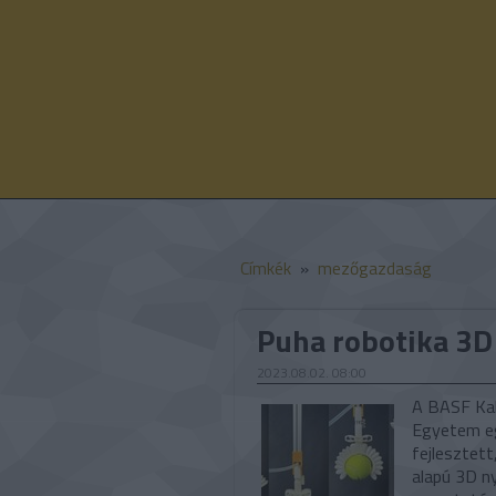
Címkék
»
mezőgazdaság
Puha robotika 3D
2023.08.02. 08:00
A BASF Kali
Egyetem eg
fejlesztet
alapú 3D n