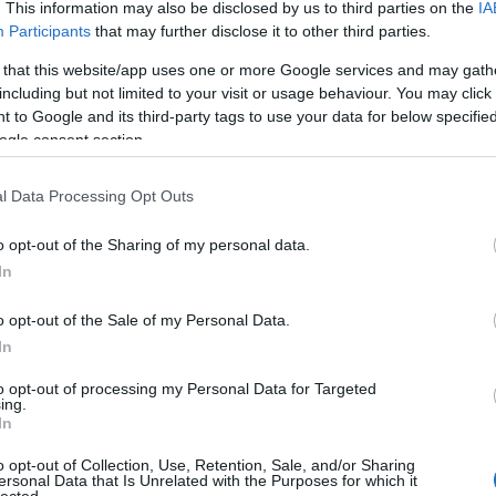
. This information may also be disclosed by us to third parties on the
IA
E
Tetszik
0
Participants
that may further disclose it to other third parties.
modularitás
innovátorok
 that this website/app uses one or more Google services and may gath
including but not limited to your visit or usage behaviour. You may click 
 to Google and its third-party tags to use your data for below specifi
ogle consent section.
l Data Processing Opt Outs
ológiát nyomtatnak tanzániai
o opt-out of the Sharing of my personal data.
In
harmadik világbeli országok egyik legfőbb problémája az
o opt-out of the Sale of my Personal Data.
y. Fenntartható energiából, alternatív megoldásokból
In
osszul állnak, pedig komoly lehetőséget jelenthetnének
 közeljövőt előrevetítő technológiák. Szerencsére egyre
to opt-out of processing my Personal Data for Targeted
ing.
In
o opt-out of Collection, Use, Retention, Sale, and/or Sharing
ersonal Data that Is Unrelated with the Purposes for which it
tovább »
lected.