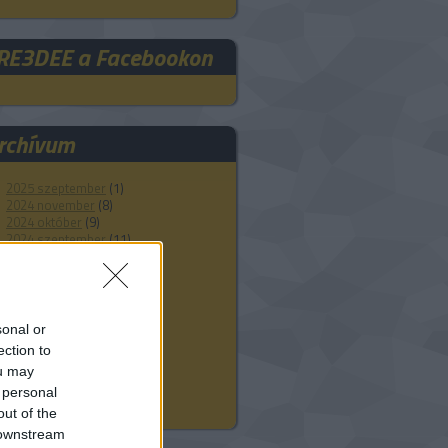
RE3DEE a Facebookon
rchívum
2025 szeptember
(
1
)
2024 november
(
8
)
2024 október
(
9
)
2024 szeptember
(
11
)
2024 augusztus
(
12
)
2024 július
(
22
)
2024 június
(
20
)
2024 május
(
21
)
2024 április
(
21
)
sonal or
2024 március
(
18
)
ection to
2024 február
(
21
)
ou may
2024 január
(
23
)
Tovább
...
 personal
out of the
 downstream