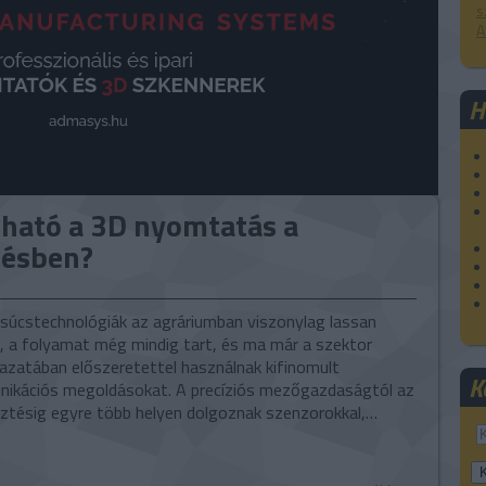
s
A
H
ható a 3D nyomtatás a
tésben?
súcstechnológiák az agráriumban viszonylag lassan
l, a folyamat még mindig tart, és ma már a szektor
zatában előszeretettel használnak kifinomult
K
ikációs megoldásokat. A precíziós mezőgazdaságtól az
sztésig egyre több helyen dolgoznak szenzorokkal,…