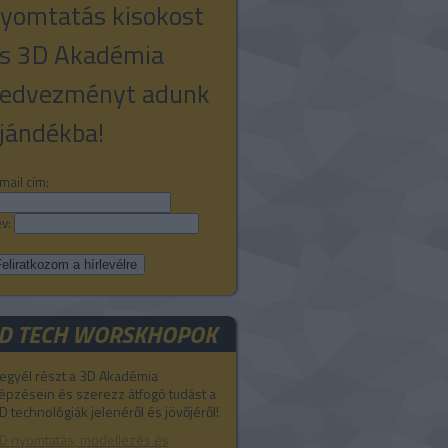
yomtatás kisokost
s 3D Akadémia
edvezményt adunk
jándékba!
mail cím:
v:
D TECH WORSKHOPOK
egyél részt a 3D Akadémia
épzésein és szerezz átfogó tudást a
D technológiák jelenéről és jövőjéről!
D nyomtatás, modellezés és