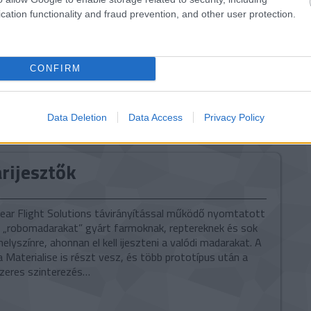
cation functionality and fraud prevention, and other user protection.
tovább »
Tetszik
0
CONFIRM
a
Data Deletion
Data Access
Privacy Policy
rijesztők
Clear Flight Solutions távirányítással működő nyomtatott
 „robomadarakat” gyárt farmoknak, reptereknek és sok
elyszínre, ahonnan el kell ijeszteni a valódi madarakat. A
Materialise is részt vesz, és több prototípus után a
ézeres szinterezés…