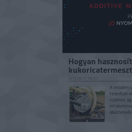
Hogyan hasznosít
kukoricatermesz
2019.09.17. 08:00
A modern c
terjedtek e
számos ága
infokommun
állattenyé