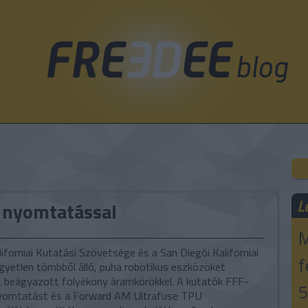
L
 nyomtatással
M
forniai Kutatási Szövetsége és a San Diegói Kaliforniai
f
yetlen tömbből álló, puha robotikus eszközöket
t, beágyazott folyékony áramkörökkel. A kutatók FFF-
5
yomtatást és a Forward AM Ultrafuse TPU