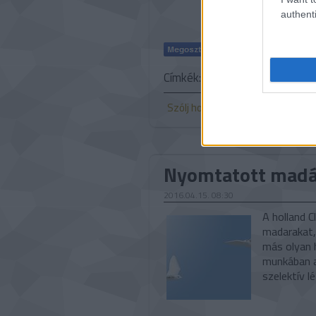
authenti
Címkék:
mezőgazdaság
Ázsi
Szólj hozzá!
Nyomtatott madá
2016.04.15. 08:30
A holland 
madarakat,
más olyan h
munkában a 
szelektív l