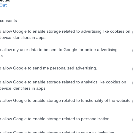
Out
Tetszik
0
mkör
fröccsöntés
alkatrészek
Afrika
FDM
consents
Sculpteo
o allow Google to enable storage related to advertising like cookies on
evice identifiers in apps.
o allow my user data to be sent to Google for online advertising
s.
segítenek burmai
to allow Google to send me personalized advertising.
o allow Google to enable storage related to analytics like cookies on
evice identifiers in apps.
választásokig Mianmar, az egykori Burma számított a
o allow Google to enable storage related to functionality of the website
 legkeményebb katonai diktatúrájának. Különféle
ázadásait, általános felkeléseket fojtottak vérbe, az
melyik pontján szinte mindig polgárháborús állapotok
o allow Google to enable storage related to personalization.
 most is.…
o allow Google to enable storage related to security, including