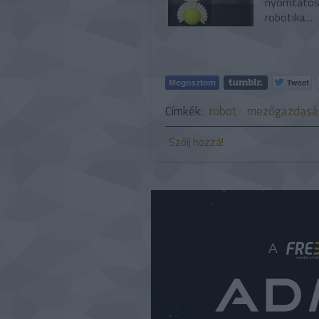
nyomtatósz
robotika…
Címkék:
robot
mezőgazdasá
Szólj hozzá!