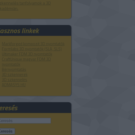
zkennelés tanfolyamok a 3D
kadémián.
asznos linkek
Markforged kompozit 3D nyomtatók
Formlabs 3D nyomtatók (SLA, SLS)
Ultimaker FDM 3D nyomtatók
CraftUnique magyar FDM 3D
nyomtatók
Bérnyomtatás
3D szkennerek
3D szkennelés
ADMASYS HU
eresés