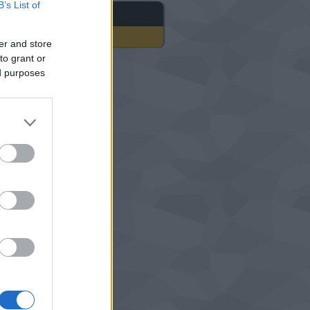
B’s List of
gyéb
er and store
to grant or
ed purposes