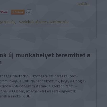
tovább »
Tetszik
0
gazdaság
szelektív lézeres szinterezés
ok új munkahelyet teremthet a
n
daság hihetetlenül szofisztikált iparággá, tech-
lommunkájává vált. Ne csodálkozzunk, hogy a Google-
 komoly érdeklődést mutatnak a szektor iránt” –
 Charlie O’Brien, az amerikai Felszerelésgyártók
nek alelnöke. A 3D…