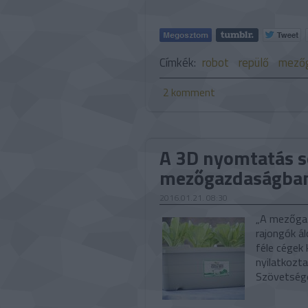
Címkék:
robot
repülő
mező
2
komment
A 3D nyomtatás s
mezőgazdaságba
2016.01.21. 08:30
„A mezőgaz
rajongók á
féle cégek
nyilatkozta
Szövetségé