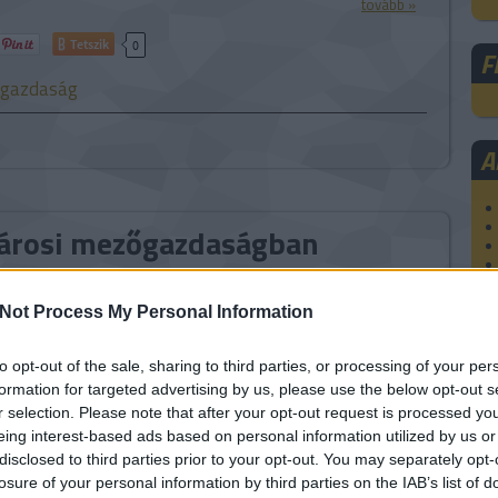
tovább »
Tetszik
0
F
gazdaság
A
városi mezőgazdaságban
s állatok genetikai módosításával ugyan jelentősen nő a
Not Process My Personal Information
m, de hiába több az élelmiszer, ha a régi környezetben
ő, és nem tudjuk eljuttatni oda, ahol komoly szükség lenne
to opt-out of the sale, sharing to third parties, or processing of your per
 a Föld lakosságának 80 százaléka fog városokban élni,
formation for targeted advertising by us, please use the below opt-out s
lis megoldás, ha a…
r selection. Please note that after your opt-out request is processed y
eing interest-based ads based on personal information utilized by us or
disclosed to third parties prior to your opt-out. You may separately opt-
tovább »
losure of your personal information by third parties on the IAB’s list of