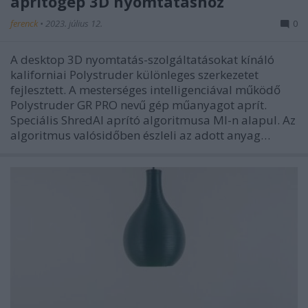
aprítógép 3D nyomtatáshoz
ferenck
•
2023. július 12.
0
A desktop 3D nyomtatás-szolgáltatásokat kínáló
kaliforniai Polystruder különleges szerkezetet
fejlesztett. A mesterséges intelligenciával működő
Polystruder GR PRO nevű gép műanyagot aprít.
Speciális ShredAI aprító algoritmusa MI-n alapul. Az
algoritmus valósidőben észleli az adott anyag…