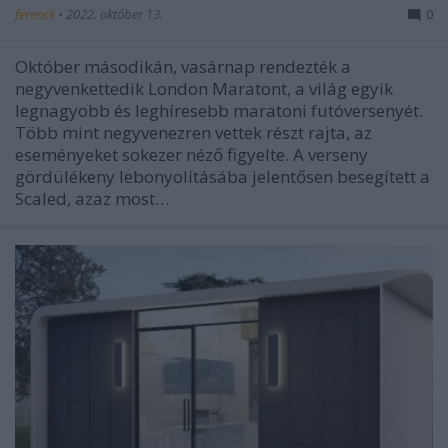
ferenck
•
2022. október 13.
0
Október másodikán, vasárnap rendezték a
negyvenkettedik London Maratont, a világ egyik
legnagyobb és leghíresebb maratoni futóversenyét.
Több mint negyvenezren vettek részt rajta, az
eseményeket sokezer néző figyelte. A verseny
gördülékeny lebonyolításába jelentősen besegített a
Scaled, azaz most…