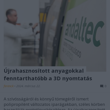
Újrahasznosított anyagokkal
fenntarthatóbb a 3D nyomtatás
ferenck
•
2024. március 22.
0
A szívósságáról és könnyű tömegéről ismert
polipropilént változatos iparágakban, széles körben
használják prototípuskészítésre. Az újrahasznosított