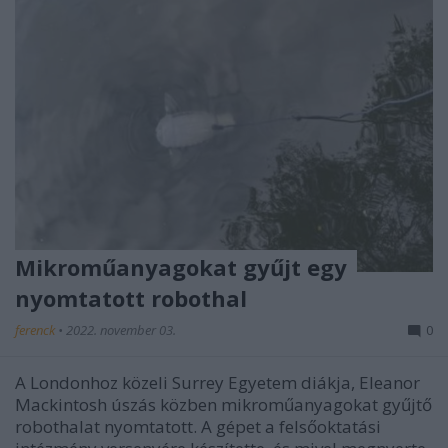
Mikroműanyagokat gyűjt egy
nyomtatott robothal
ferenck
•
2022. november 03.
0
A Londonhoz közeli Surrey Egyetem diákja, Eleanor
Mackintosh úszás közben mikroműanyagokat gyűjtő
robothalat nyomtatott. A gépet a felsőoktatási