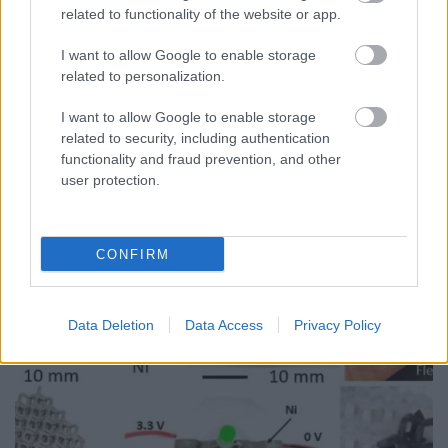
related to functionality of the website or app.
Az elektronikában és az informatikában használt
anyagoknak komoly követelményeknek kell
I want to allow Google to enable storage
megfelelniük. Az egyik legfontosabb, hogy a tűzzel
related to personalization.
szemben ellenállók legyenek. A műanyagok
megfelelnek a szükséges égésgátló elvárásoknak,
I want to allow Google to enable storage
bioműanyagokról viszont még rendelkeztünk erre
related to security, including authentication
vonatkozó infókkal.…
functionality and fraud prevention, and other
user protection.
CONFIRM
Data Deletion
Data Access
Privacy Policy