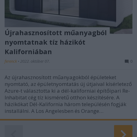
Újrahasznosított műanyagból
nyomtatnak tíz házikót
Kaliforniában
ferenck
•
2022. október 07.
0
Az újrahasznosított műanyagokból épületeket
nyomtató, az épületnyomtatás új útjaival kísérletező
Azure-t választotta ki a dél-kaliforniai építőipari Re-
Inhabitat cég tíz kisméretű otthon készítésére. A
házikókat Dél-Kalifornia három településén fogják
installálni. A Los Angelesben és Orange…