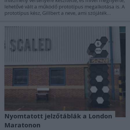
intézmény versenyére készítette, és mivel megnyerte,
lehetővé vált a működő prototípus megalkotása is. A
prototípus kész, Gillbert a neve, ami szójáték…
Nyomtatott jelzőtáblák a London
Maratonon