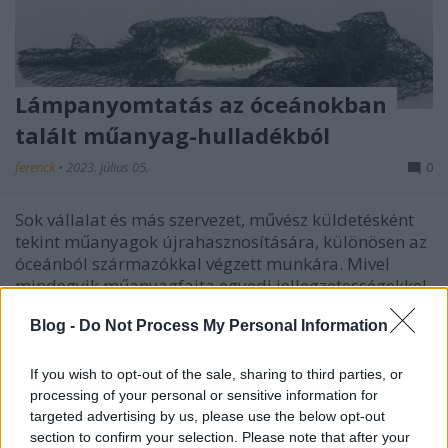
Lámpanyomtatás az óceánokban
talált műanyag-hulladékból
ferenck
•
2023. július 05.
0
Sok vállalat és más szervezet, művész küldetésként
tekint műanyagok újrahasznosítására, különösen az
óceánból származókkal végzett munkára. Mivel
mindegyik műanyagfajta egyedi jellegzetességekkel
bír, feldolgozásuk speciális kihívás. Megfelelő
Blog -
Do Not Process My Personal Information
technikával viszont a hulladék a kívánt formává…
If you wish to opt-out of the sale, sharing to third parties, or
processing of your personal or sensitive information for
targeted advertising by us, please use the below opt-out
section to confirm your selection. Please note that after your