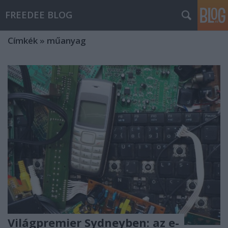
FREEDEE BLOG
Címkék
»
műanyag
Világpremier Sydneyben: az e-