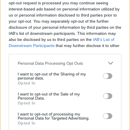
opt-out request is processed you may continue seeing
interest-based ads based on personal information utilized by
us or personal information disclosed to third parties prior to
your opt-out. You may separately opt-out of the further
disclosure of your personal information by third parties on the
IAB’s list of downstream participants. This information may
also be disclosed by us to third parties on the
IAB’s List of
Downstream Participants
that may further disclose it to other
third parties.
Please note that this website/app uses one or more Google
Personal Data Processing Opt Outs
Mikroműanyag-szűrők
services and may gather and store information including but
not limited to your visit or usage behaviour. You may click to
I want to opt-out of the Sharing of my
mosógépekhez
personal data.
grant or deny consent to Google and its third-party tags to
Opted In
use your data for below specified purposes in below Google
ferenck
•
2023. április 20.
0
consent section.
I want to opt-out of the Sale of my
Personal Data.
A mikroműanyagok által okozott szennyezés a
Opted In
környezetvédelem egyik legnehezebben kezelhető
problémája. Ezeknek az anyagoknak a szélessége az
I want to opt-out of processing my
Personal Data for Targeted Advertising.
öt millimétert sem éri el; óceánoktól, folyóktól,
Opted In
tavaktól a hegycsúcsokig és a tengerárkokig sajnos