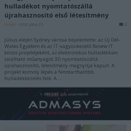
hulladékot nyomtatószállá
újrahasznosító első létesítmény
ferenck
•
2024. július 23.
0
Július elején Sydney városa bejelentette: az Új Dél-
Wales Egyetem és az IT-vagyonkezelő Renew IT
közös projektjeként, az elektronikus hulladékban
található műanyagot 3D nyomtatószállá
újrahasznosító, létesítmény megnyitja kapuit. A
projekt komoly lépés a fenntarthatóbb
hulladékkezelés felé. A…