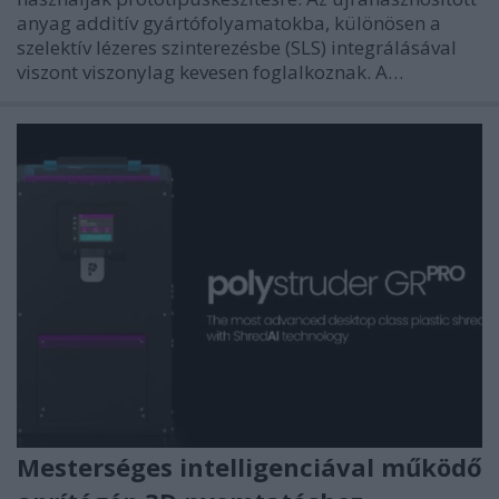
anyag additív gyártófolyamatokba, különösen a
szelektív lézeres szinterezésbe (SLS) integrálásával
viszont viszonylag kevesen foglalkoznak. A…
Mesterséges intelligenciával működő