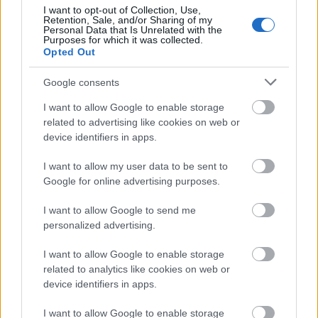
mindenhol, például a világóceán-felszín 88
I want to opt-out of Collection, Use,
Retention, Sale, and/or Sharing of my
százalékán…
Personal Data that Is Unrelated with the
Purposes for which it was collected.
Opted Out
Google consents
I want to allow Google to enable storage
related to advertising like cookies on web or
device identifiers in apps.
I want to allow my user data to be sent to
Google for online advertising purposes.
I want to allow Google to send me
personalized advertising.
I want to allow Google to enable storage
related to analytics like cookies on web or
Jönnek az égésgátló bioműanyagok?
device identifiers in apps.
ferenck
•
2023. január 26.
0
I want to allow Google to enable storage