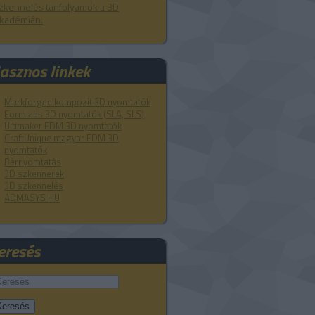
zkennelés tanfolyamok a 3D
kadémián.
asznos linkek
Markforged kompozit 3D nyomtatók
Formlabs 3D nyomtatók (SLA, SLS)
Ultimaker FDM 3D nyomtatók
CraftUnique magyar FDM 3D
nyomtatók
Bérnyomtatás
3D szkennerek
3D szkennelés
ADMASYS HU
eresés