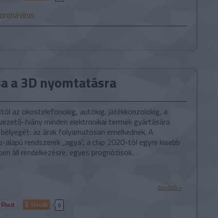
oronavírus
sa a 3D nyomtatásra
któl az okostelefonokig, autókig, játékkonzolokig, a
lvezető-hiány minden elektronikai termék gyártására
 bélyegét: az árak folyamatosan emelkednek. A
-alapú rendszerek „agya”, a chip 2020-tól egyre kisebb
en áll rendelkezésre, egyes prognózisok…
tovább »
Tetszik
0