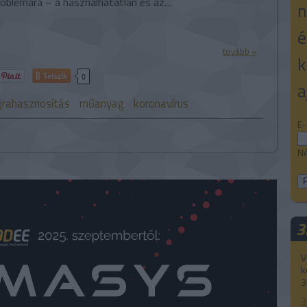
problémára – a használhatatlan és az…
n
é
tovább »
k
Tetszik
0
a
jrahasznosítás
műanyag
koronavírus
E-
Né
3
V
k
3
3