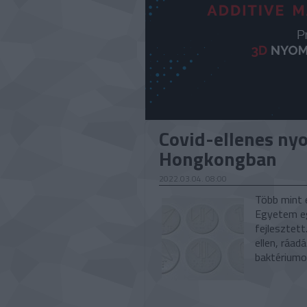
Covid-ellenes ny
Hongkongban
2022.03.04. 08:00
Több mint 
Egyetem eg
fejlesztet
ellen, ráad
baktériumo