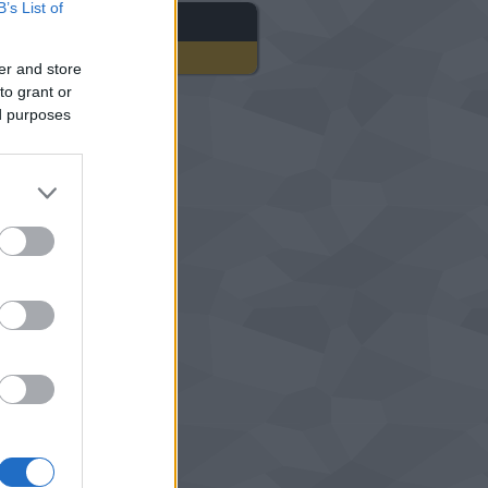
B’s List of
gyéb
er and store
to grant or
ed purposes