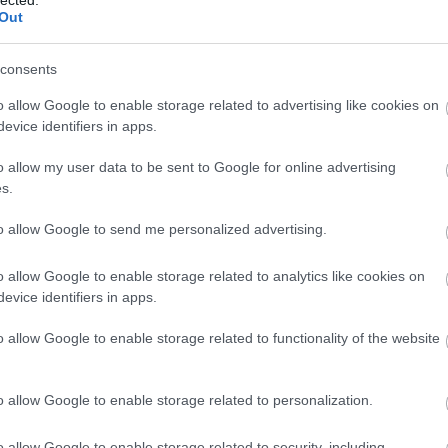
Out
consents
o allow Google to enable storage related to advertising like cookies on
evice identifiers in apps.
szkóp észreveszi a
o allow my user data to be sent to Google for online advertising
s.
érben
to allow Google to send me personalized advertising.
tális mikroszkóp, holográfiát és mélytanulást használva,
o allow Google to enable storage related to analytics like cookies on
ércseppben detektálja a Covid-19-et. A diagnózis
evice identifiers in apps.
 órák vagy napok helyett pár perc alatt készül el. A
t Egyetemen fejlesztett rendszer mostoha
o allow Google to enable storage related to functionality of the website
yi ellátásban részesülő területeken, de lassú…
o allow Google to enable storage related to personalization.
tovább »
o allow Google to enable storage related to security, including