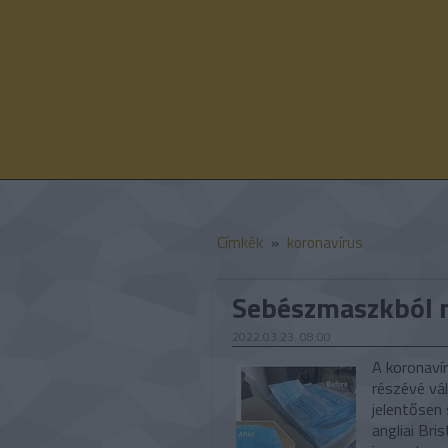
Címkék
»
koronavírus
Sebészmaszkból 
2022.03.23. 08:00
A koronavír
részévé vál
jelentősen
angliai Br