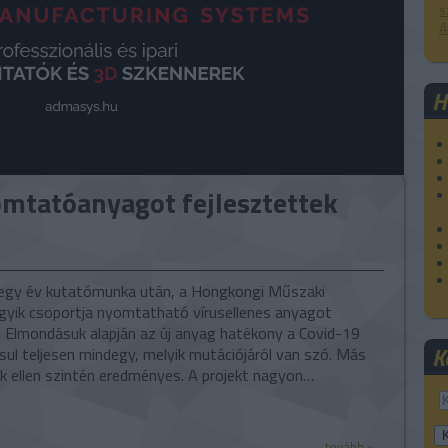
s
A
H
omtatóanyagot fejlesztettek
egy év kutatómunka után, a Hongkongi Műszaki
yik csoportja nyomtatható vírusellenes anyagot
t. Elmondásuk alapján az új anyag hatékony a Covid-19
K
ásul teljesen mindegy, melyik mutációjáról van szó. Más
k ellen szintén eredményes. A projekt nagyon…
tovább »