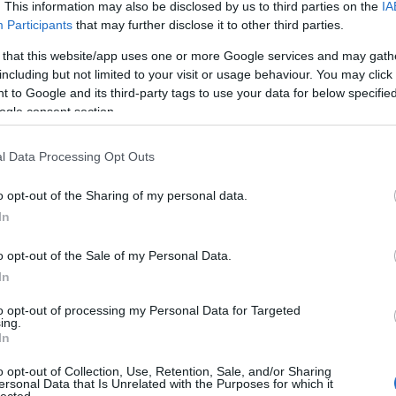
. This information may also be disclosed by us to third parties on the
IA
E
Tetszik
0
Participants
that may further disclose it to other third parties.
koronavírus
 that this website/app uses one or more Google services and may gath
including but not limited to your visit or usage behaviour. You may click 
 to Google and its third-party tags to use your data for below specifi
ogle consent section.
l Data Processing Opt Outs
ete a koronavírus ellen
o opt-out of the Sharing of my personal data.
In
Simon Fraser Egyetemen nyomtatott
rendszert fejlesztettek, célja a Covid-19 elleni küzdelem.
o opt-out of the Sale of my Personal Data.
ést vezető Kim Woo Soo professzort a japán
In
űvészet, az origami ihlette meg. A 95 százalékban 3D
al készült részekből álló hordozható rendszerrel sokat…
to opt-out of processing my Personal Data for Targeted
ing.
In
tovább »
o opt-out of Collection, Use, Retention, Sale, and/or Sharing
ersonal Data that Is Unrelated with the Purposes for which it
Tetszik
lected.
0