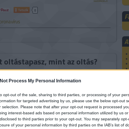
Tetszik
0
F
oronavírus
A
 oltástapasz, mint az oltás?
s nélküli oltást kínál a Stanford és az Észak-karolinai
Not Process My Personal Information
apel Hill) közös projektje. A koronavírus-járvány globális
válásával több új gyógyítási technikával kísérleteznek,
to opt-out of the sale, sharing to third parties, or processing of your per
an. Ezek egyike a két egyetem kutatói által fejlesztett
formation for targeted advertising by us, please use the below opt-out s
tatott –…
r selection. Please note that after your opt-out request is processed y
eing interest-based ads based on personal information utilized by us or
disclosed to third parties prior to your opt-out. You may separately opt-
tovább »
losure of your personal information by third parties on the IAB’s list of