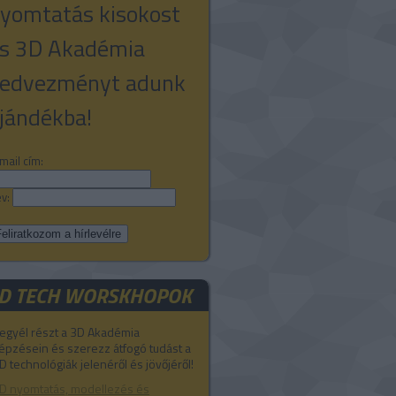
yomtatás kisokost
s 3D Akadémia
edvezményt adunk
jándékba!
mail cím:
v:
D TECH WORSKHOPOK
egyél részt a 3D Akadémia
épzésein és szerezz átfogó tudást a
D technológiák jelenéről és jövőjéről!
D nyomtatás, modellezés és