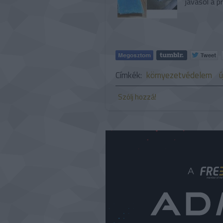
javasol a 
Címkék:
környezetvédelem
ú
Szólj hozzá!