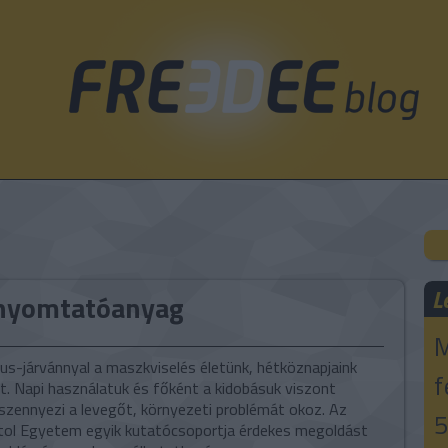
L
nyomtatóanyag
M
us-járvánnyal a maszkviselés életünk, hétköznapjaink
f
t. Napi használatuk és főként a kidobásuk viszont
 szennyezi a levegőt, környezeti problémát okoz. Az
5
istol Egyetem egyik kutatócsoportja érdekes megoldást