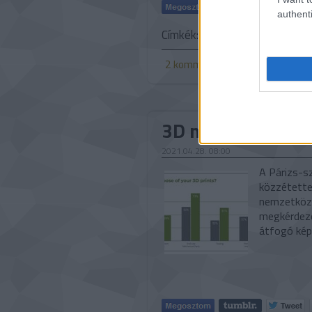
authenti
Címkék:
orvosi
mikroszkóp
2
komment
3D nyomtatás a k
2021.04.28. 08:00
A Párizs-s
közzétette
nemzetközi
megkérdeze
átfogó kép