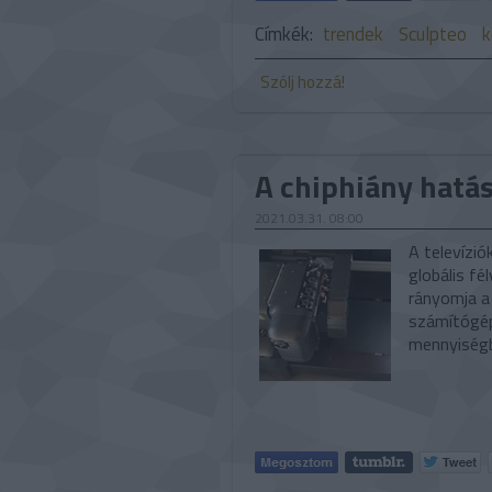
Címkék:
trendek
Sculpteo
k
Szólj hozzá!
A chiphiány hatá
2021.03.31. 08:00
A televízió
globális fé
rányomja a
számítógép
mennyiségb