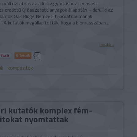
 változtatnak az additív gyártáshoz tervezett
s eredetű új összetett anyagok állapotán – derül ki az
llamok Oak Ridge Nemzeti Laboratóriumának
l. A kutatók megállapították, hogy a biomasszában…
tovább »
Tetszik
0
ok
kompozitok
úri kutatók komplex fém-
tokat nyomtattak