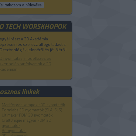
D TECH WORSKHOPOK
egyél részt a 3D Akadémia
épzésein és szerezz átfogó tudást a
D technológiák jelenéről és jövőjéről!
D nyomtatás, modellezés és
zkennelés tanfolyamok a 3D
kadémián.
asznos linkek
Markforged kompozit 3D nyomtatók
Formlabs 3D nyomtatók (SLA, SLS)
Ultimaker FDM 3D nyomtatók
CraftUnique magyar FDM 3D
nyomtatók
Bérnyomtatás
3D szkennerek