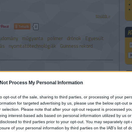
tovább »
Tetszik
0
K
udomány
műgyanta
polimer
drónok
Egyesült
ás
nyomtatótechnológiák
Guinness rekord
F
Not Process My Personal Information
3D nyomtatás tíz legfontosabb
to opt-out of the sale, sharing to third parties, or processing of your per
A
formation for targeted advertising by us, please use the below opt-out s
r selection. Please note that after your opt-out request is processed y
eing interest-based ads based on personal information utilized by us or
tő elemzőcége, a globális 3D nyomtatás helyzetét
disclosed to third parties prior to your opt-out. You may separately opt-
an figyelő VoxelMatters 250 oldalas friss
losure of your personal information by third parties on the IAB’s list of