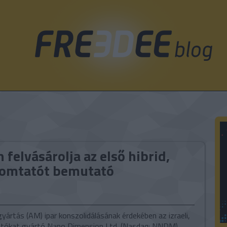
felvásárolja az első hibrid,
omtatót bemutató
gyártás (AM) ipar konszolidálásának érdekében az izraeli,
tókat gyártó Nano Dimension Ltd. (Nasdaq: NNDM)