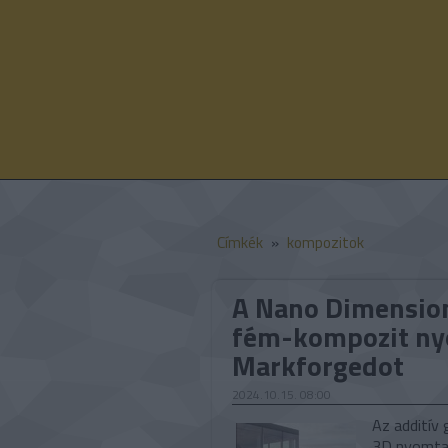
Címkék
»
kompozitok
A Nano Dimension 
fém-kompozit ny
Markforgedot
2024.10.15. 08:00
Az additív 
3D nyomta