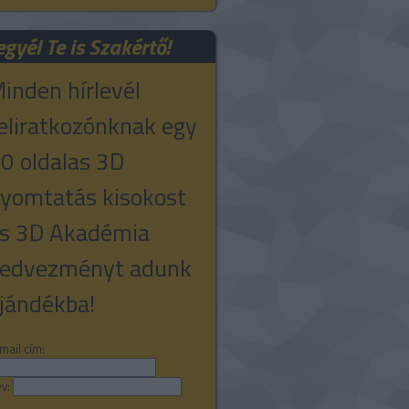
egyél Te is Szakértő!
inden hírlevél
eliratkozónknak egy
0 oldalas 3D
yomtatás kisokost
s 3D Akadémia
edvezményt adunk
jándékba!
mail cím:
v: