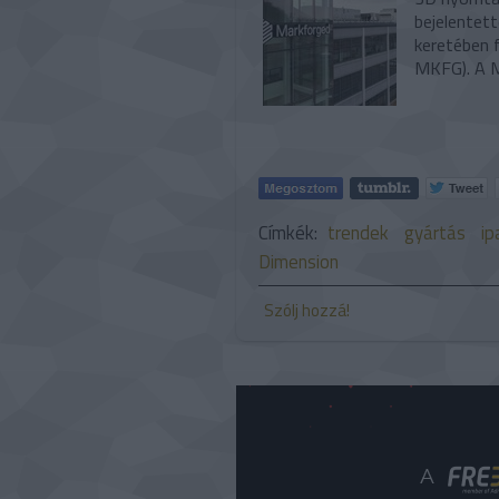
bejelentett
keretében 
MKFG). A M
Címkék:
trendek
gyártás
ip
Dimension
Szólj hozzá!