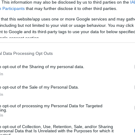
sében (Composites AM Market 2024) azonosította a
. This information may also be disclosed by us to third parties on the
IA
pú additív gyártás tíz legfontosabb szereplőjét. A
Participants
that may further disclose it to other third parties.
rsan fejlődik, ma már 785 millió dolláros globális piac,…
 that this website/app uses one or more Google services and may gath
including but not limited to your visit or usage behaviour. You may click 
 to Google and its third-party tags to use your data for below specifi
tovább »
ogle consent section.
Tetszik
0
l Data Processing Opt Outs
fémnyomtatás
FreeDee
Markforged
kompozitok
E
o opt-out of the Sharing of my personal data.
In
o opt-out of the Sale of my Personal Data.
In
3D nyomtatás tíz legfontosabb
to opt-out of processing my Personal Data for Targeted
ing.
In
tő elemzőcége, a globális 3D nyomtatás helyzetét
o opt-out of Collection, Use, Retention, Sale, and/or Sharing
ersonal Data that Is Unrelated with the Purposes for which it
an figyelő VoxelMatters 250 oldalas friss
lected.