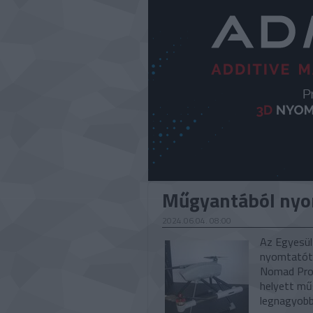
Műgyantából nyo
2024.06.04. 08:00
Az Egyesül
nyomtatóte
Nomad Prot
helyett mű
legnagyobb