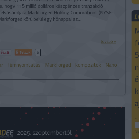
e, hogy 115 millió dolláros készpénzes tranzakció
felvásárolja a Markforged Holding Corporationt (NYSE:
L
arkforged körülbelül egy hónappal az…
M
f
tovább »
5
Tetszik
0
ar
fémnyomtatás
Markforged
kompozitok
Nano
n
é
k
a
E-
Né