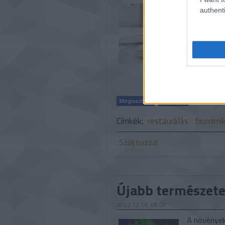
Az élővilág
authenti
nyomtatásb
használt bi
anyagokból,
nyomtatóan
Címkék:
restaurálás
biomimik
Szólj hozzá!
Újabb természet
2022.12.16. 08:00
A növények