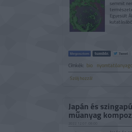
semmit nem
természete
Egyesült Á
kutatásábó
Címkék:
bio
nyomtatóanyag
Szólj hozzá!
Japán és szingap
műanyag kompozi
2022.12.07. 08:00