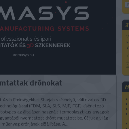
3
V
k
3
3
s
A
mtattak drónokat
H
t Arab Emírségekbeli Sharjah székhelyű, változatos 3D
chnológiákkal (FDM, SLA, SLS, MJF, FGF) kísérletező
otypes az általában használt termoplasztikus anyagok
gyantából nyomtatott drónt mutatott be. Céljuk a világ
 műanyag drónjának előállítása. A…