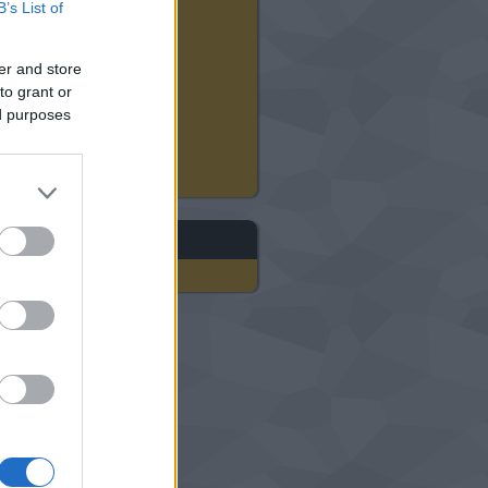
2024 augusztus
(
12
)
B’s List of
2024 július
(
22
)
2024 június
(
20
)
2024 május
(
21
)
er and store
2024 április
(
21
)
to grant or
2024 március
(
18
)
ed purposes
2024 február
(
21
)
2024 január
(
23
)
Tovább
...
gyéb