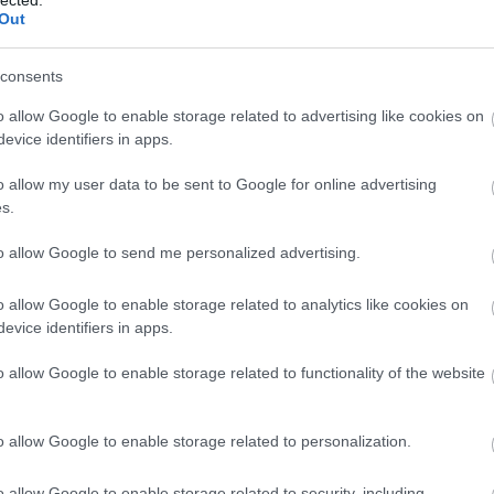
sében (Composites AM Market 2024) azonosította a
Out
pú additív gyártás tíz legfontosabb szereplőjét. A
rsan fejlődik, ma már 785 millió dolláros globális piac,…
consents
o allow Google to enable storage related to advertising like cookies on
evice identifiers in apps.
tovább »
Tetszik
0
o allow my user data to be sent to Google for online advertising
s.
ee
nyomtatótechnológiák
Markforged
to allow Google to send me personalized advertising.
o allow Google to enable storage related to analytics like cookies on
evice identifiers in apps.
o allow Google to enable storage related to functionality of the website
nyomtattak csontszerű
o allow Google to enable storage related to personalization.
o allow Google to enable storage related to security, including