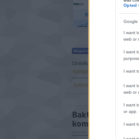
piacelemzé
Opted 
kompozitala
terület gyo
Google 
I want t
web or d
I want t
purpose
Címkék:
trendek
jövő
freed
kompozitok
I want 
Szólj hozzá!
I want t
web or d
I want t
Baktériumokból 
or app.
kompozitokat
I want t
2023.03.10. 08:00
I want t