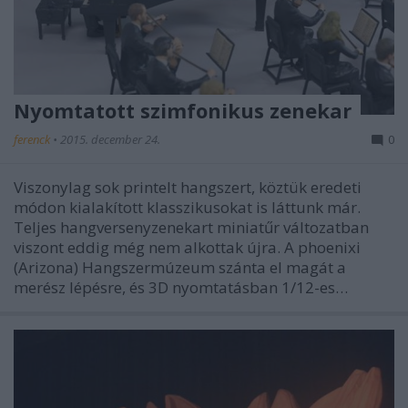
Nyomtatott szimfonikus zenekar
ferenck
•
2015. december 24.
0
Viszonylag sok printelt hangszert, köztük eredeti
módon kialakított klasszikusokat is láttunk már.
Teljes hangversenyzenekart miniatűr változatban
viszont eddig még nem alkottak újra. A phoenixi
(Arizona) Hangszermúzeum szánta el magát a
merész lépésre, és 3D nyomtatásban 1/12-es…