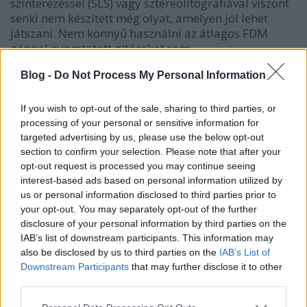
szinterezéssel (SLS) vagy sztereolitográfiával viszont
senki nem készített még olyat, amelyen jól lehet
játszani. Nem könnyű használni az átlagos FDM
géppel nyomtatott gitárokat sem,…
Blog -
Do Not Process My Personal Information
If you wish to opt-out of the sale, sharing to third parties, or
processing of your personal or sensitive information for
targeted advertising by us, please use the below opt-out
section to confirm your selection. Please note that after your
opt-out request is processed you may continue seeing
interest-based ads based on personal information utilized by
us or personal information disclosed to third parties prior to
your opt-out. You may separately opt-out of the further
disclosure of your personal information by third parties on the
IAB’s list of downstream participants. This information may
also be disclosed by us to third parties on the
IAB’s List of
Downstream Participants
that may further disclose it to other
third parties.
Mobil betonnyomtató bútorokhoz
Please note that this website/app uses one or more Google