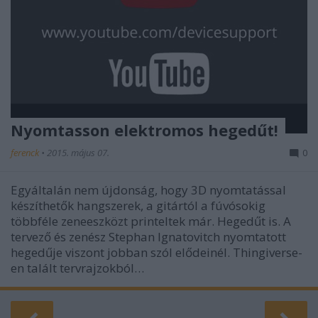
Nyomtasson elektromos hegedűt!
ferenck
•
2015. május 07.
0
Egyáltalán nem újdonság, hogy 3D nyomtatással
készíthetők hangszerek, a gitártól a fúvósokig
többféle zeneeszközt printeltek már. Hegedűt is. A
tervező és zenész Stephan Ignatovitch nyomtatott
hegedűje viszont jobban szól elődeinél. Thingiverse-
en talált tervrajzokból…