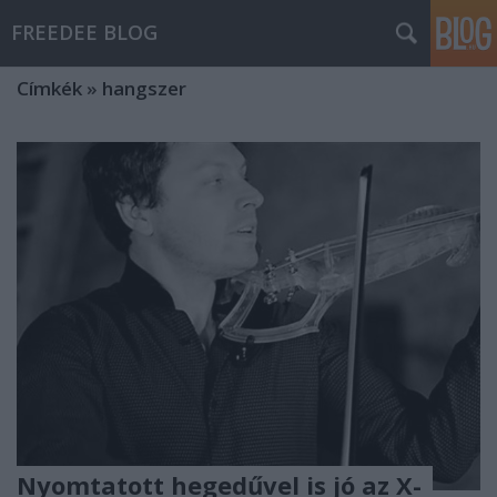
FREEDEE BLOG
Címkék
»
hangszer
Nyomtatott hegedűvel is jó az X-