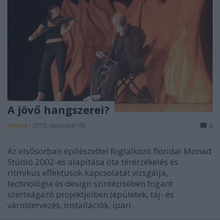
A jövő hangszerei?
ferenck
•
2015. november 09.
0
Az elsősorban építészettel foglalkozó floridai Monad
Stúdió 2002-es alapítása óta térérzékelés és
ritmikus effektusok kapcsolatát vizsgálja,
technológia és design szintézisében fogant
szerteágazó projektjeiben (épületek, táj- és
várostervezés, installációk, ipari…