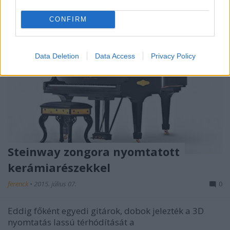
CONFIRM
Data Deletion
Data Access
Privacy Policy
Steinway zongora nyomtatott
kerámiarészekkel
ferenck
•
2015. július 07.
0
Eddig főként egyedi gitárok, dobok jelezték a 3D
nyomtatás lassú térhódítását a