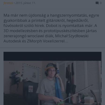
ferenck
•
2015. június 11.
0
Ma már nem újdonság a hangszernyomtatás, egyre
gyakoribbak a printelt gitárokról, hegedűkről,
fúvósokról szóló hírek. Dobot is nyomtattak már. A
3D modellezésben és prototípuskészítésben jártas
zenerajongó wroclawi diák, Michał Szydłowski
Autodesk és ZMorph Voxelizerrel…