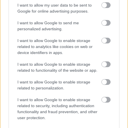
I want to allow my user data to be sent to
Google for online advertising purposes.
Az első sztereolitográfiával
I want to allow Google to send me
personalized advertising.
nyomtatott hegedű
ferenck
•
2015. augusztus 10.
0
I want to allow Google to enable storage
related to analytics like cookies on web or
device identifiers in apps.
A zene a 3D nyomtatás egyik legjobban mediatizált
alkalmazási területe, többek között hangszerek
I want to allow Google to enable storage
alakíthatók ki egyéni ízlés szerint. A 3D Various is ezt
related to functionality of the website or app.
tette: áttetsző műgyantából nyomtatott…
I want to allow Google to enable storage
related to personalization.
I want to allow Google to enable storage
related to security, including authentication
functionality and fraud prevention, and other
user protection.