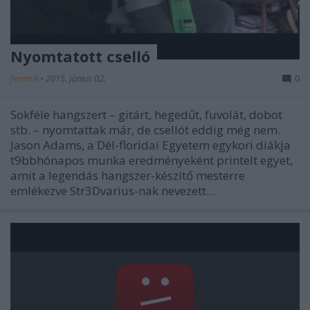
Nyomtatott cselló
ferenck
•
2015. június 02.
0
Sokféle hangszert – gitárt, hegedűt, fuvolát, dobot
stb. – nyomtattak már, de csellót eddig még nem.
Jason Adams, a Dél-floridai Egyetem egykori diákja
t9bbhónapos munka eredményeként printelt egyet,
amit a legendás hangszer-készítő mesterre
emlékezve Str3Dvarius-nak nevezett…