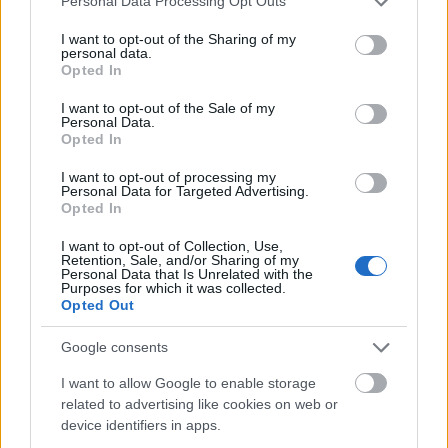
Personal Data Processing Opt Outs
ferenck
•
2015. augusztus 25.
0
services and may gather and store information including but
not limited to your visit or usage behaviour. You may click to
I want to opt-out of the Sharing of my
personal data.
A dél-svéd Lund Egyetemen tanító, egyébként új-
grant or deny consent to Google and its third-party tags to
Opted In
zélandi nyomtatott gitárjairól, „nyomtatott
use your data for below specified purposes in below Google
consent section.
zenekaráról” ismert Olaf Diegel diákjaival mobil
I want to opt-out of the Sale of my
Personal Data.
betonprintert épített. A gép működését
Opted In
ülőalkalmatossággal szemléltették. A projekt a
helsingborgi városi önkormányzattal való…
I want to opt-out of processing my
Personal Data for Targeted Advertising.
Opted In
I want to opt-out of Collection, Use,
Retention, Sale, and/or Sharing of my
Personal Data that Is Unrelated with the
Purposes for which it was collected.
Opted Out
Google consents
I want to allow Google to enable storage
related to advertising like cookies on web or
device identifiers in apps.