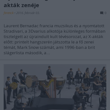
akták zenéje
ferenck
•
2016. február 03.
0
Laurent Bernadac francia muzsikus és a nyomtatott
Stradivari, a 3Dvarius alkotója különleges formában
tisztelgett az újraindult kult tévésorozat, az X-akták
előtt: printelt hangszerén játszotta le a fő zenei
témát, Mark Snow számát, ami 1996-ban a brit
slágerlista második, a…