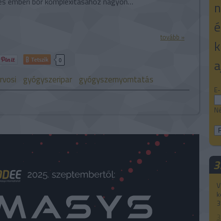
s emberi bőr komplexitásához nagyon…
n
é
tovább »
k
Tetszik
a
0
rvosi
gyógyszeripar
gyógyszernyomtatás
E-
Né
3
V
k
3
3