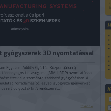
s
A
H
t gyógyszerek 3D nyomtatással
am Egyetem Additív Gyártás Központjában új
l, többanyagos tintasugaras (MM-IJ3DP) nyomtatással
örést értek el a személyre szabható gyógyításban. A
területet forradalmasító, egyedi gyógyszerigényeinket
K
endszert dolgoztak ki. A rendszerrel…
tovább »