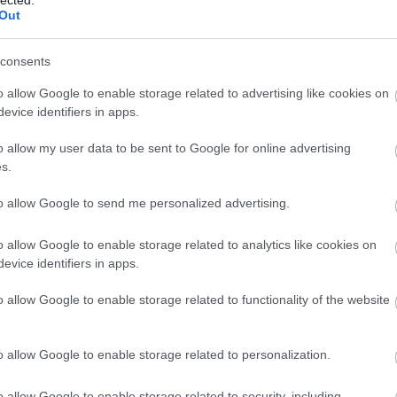
zza, alkalmazza a…
Out
consents
tovább »
o allow Google to enable storage related to advertising like cookies on
Tetszik
0
evice identifiers in apps.
zeripar
gyógyszernyomtatás
o allow my user data to be sent to Google for online advertising
s.
to allow Google to send me personalized advertising.
o allow Google to enable storage related to analytics like cookies on
t, nyomtatott gyógyszerek a
evice identifiers in apps.
zatban
o allow Google to enable storage related to functionality of the website
Egyetem kutatói hamarosan a gyermekgyógyászatot
o allow Google to enable storage related to personalization.
sítani hivatott, az amerikai Nemzeti Egészségügyi
tal támogatott projektbe kezdenek. Gyógyszerek
o allow Google to enable storage related to security, including