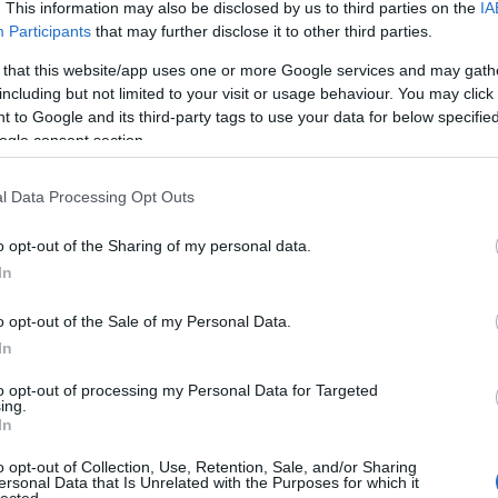
. This information may also be disclosed by us to third parties on the
IA
E
tovább »
Participants
that may further disclose it to other third parties.
 that this website/app uses one or more Google services and may gath
Tetszik
0
including but not limited to your visit or usage behaviour. You may click 
 to Google and its third-party tags to use your data for below specifi
atizálás
gyógyszeripar
személyre szabás
ogle consent section.
l Data Processing Opt Outs
o opt-out of the Sharing of my personal data.
In
szerek a
o opt-out of the Sale of my Personal Data.
zatban
In
to opt-out of processing my Personal Data for Targeted
dollár volt a globális gyógyszeripar 2022-es értéke. A
ing.
In
 ellentétben, a szektorban csak néhány éve kezdték el
 forradalmi potenciállal rendelkező 3D nyomtatást.
o opt-out of Collection, Use, Retention, Sale, and/or Sharing
szont egyre több gyógyszeripari projekt és vállalat
ersonal Data that Is Unrelated with the Purposes for which it
lected.