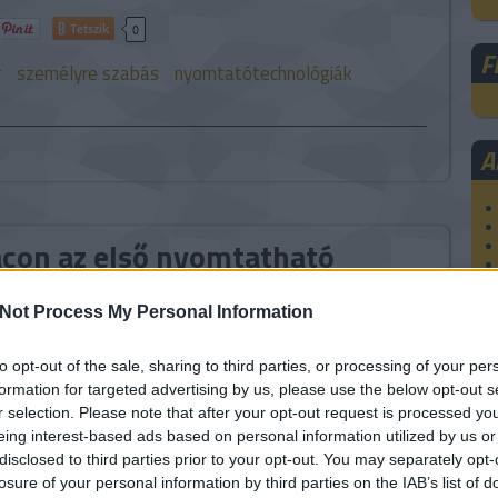
Tetszik
0
F
r
személyre szabás
nyomtatótechnológiák
A
acon az első nyomtatható
Not Process My Personal Information
an nő a személyre szabott gyógyszerek iránti igény. A
to opt-out of the sale, sharing to third parties, or processing of your per
kor- és nembeli különbségek, a különféle allergiák és
formation for targeted advertising by us, please use the below opt-out s
 külön-külön és együtt is befolyásolják, hogyan
r selection. Please note that after your opt-out request is processed y
gyógyszerekre. Tömeggyártásukkal és a szabványosított
eing interest-based ads based on personal information utilized by us or
l a kezelés hatékonyságát vesztheti,…
disclosed to third parties prior to your opt-out. You may separately opt-
losure of your personal information by third parties on the IAB’s list of