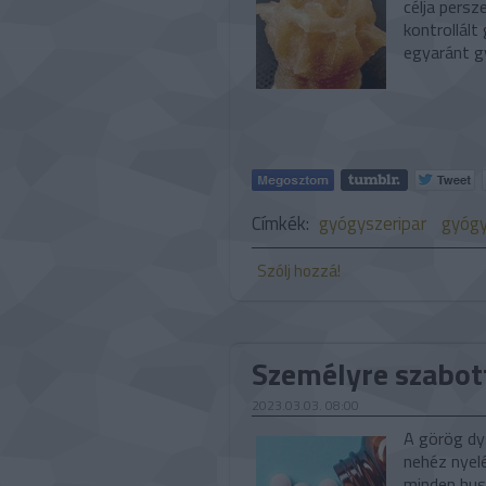
célja persz
kontrollált
egyaránt g
Címkék:
gyógyszeripar
gyóg
Szólj hozzá!
Személyre szabot
2023.03.03. 08:00
A görög dys
nehéz nyel
minden hus