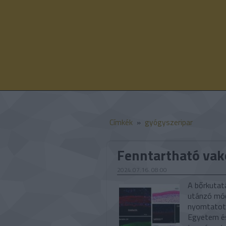
Címkék
»
gyógyszeripar
Fenntartható vak
2024.07.16. 08:00
A bőrkutat
utánzó mód
nyomtatott
Egyetem és 