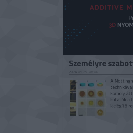
Személyre szabot
2024.05.29. 08:00
A Nottingh
technikáva
komoly átt
kutatók a 
kielégítő r