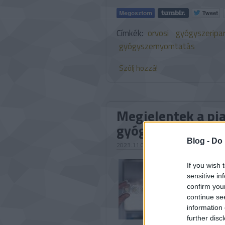
Címkék:
orvosi
gyógyszeripa
gyógyszernyomtatás
Szólj hozzá!
Megjelentek a pi
gyógyszertinták
Blog -
Do 
2023.11.06. 08:00
Folyamatos
If you wish 
genetikai, 
sensitive in
betegségek
confirm you
reagálunk 
continue se
adagolássa
information 
further disc