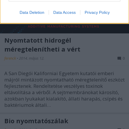
Data Deletion
Data Access
Privacy Policy
Nyomtatott hidrogél
méregtelenítheti a vért
ferenck
•
2014. május 12.
0
A San Diegói Kaliforniai Egyetem kutatói emberi
májról mintázott nyomtatható méregtelenítő eszközt
fejlesztenek. Rendeltetése veszélyes toxinok
eltávolítása a vérből. A sejtmembránokat károsító,
azokban lyukakat kialakító, állati harapás, csípés és
baktériumok általi…
Bio nyomtatószálak