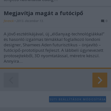
Megjavítja magát a futócipő
ferenck
•
2013. december 13.
0
A jövő esztétikájával, új „élőanyag-technológiákkal”
és hasonló izgalmas témákkal foglalkozó londoni
designer, Shamees Aden futurisztikus – önjavító –
futócipő-prototípust fejleszt. A lábbeli úgynevezett
protosejtekből, 3D nyomtatással, méretre készül.
Annyira…
SÜTI BEÁLLÍTÁSOK MÓDOSÍTÁSA