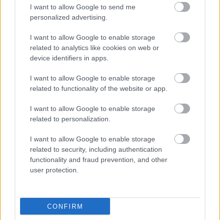
I want to allow Google to send me
personalized advertising.
Az adattárolóiról, főként pendrive-jairól ismert
Verbatim bejelentette, hogy ezentúl 3D
I want to allow Google to enable storage
nyomtatószálakkal, anyagokkal is foglalkozik, azaz
related to analytics like cookies on web or
újabb szereplő jelent meg a Gartner által 2014-ben
device identifiers in apps.
669 millió dollárosra becsült piacon. Ausztráliában
és Új-Zélandon augusztus második…
I want to allow Google to enable storage
related to functionality of the website or app.
Nyomtatott élet a világűrben
I want to allow Google to enable storage
ferenck
•
2014. június 02.
0
related to personalization.
I want to allow Google to enable storage
Az űrutazás nehezen kivitelezhető, nem praktikus, az
related to security, including authentication
egészségre is káros hatással lehet. Viszont sok tudós
functionality and fraud prevention, and other
szerint az ember hosszútávú túlélése csak más
user protection.
bolygók gyarmatosításával, a világűr
meghódításával lehetséges. „Az űr felderítésének
leginkább megvalósítható…
CONFIRM