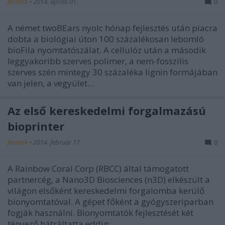
ferenck
•
2014. április 01.
0
A német twoBEars nyolc hónap fejlesztés után piacra
dobta a biológiai úton 100 százalékosan lebomló
bioFila nyomtatószálat. A cellulóz után a második
leggyakoribb szerves polimer, a nem-fosszilis
szerves szén mintegy 30 százaléka lignin formájában
van jelen, a vegyület…
Az első kereskedelmi forgalmazású
bioprinter
ferenck
•
2014. február 17.
0
A Rainbow Coral Corp (RBCC) által támogatott
partnercég, a Nano3D Biosciences (n3D) elkészült a
világon elsőként kereskedelmi forgalomba kerülő
bionyomtatóval. A gépet főként a gyógyszeriparban
fogják használni. Bionyomtatók fejlesztését két
tényező hátráltatta eddig:…