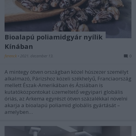
Bioalapú poliamidgyár nyílik
Kínában
ferenck
•
2021. december 13.
0
A mintegy ötven országban közel húszezer személyt
alkalmazó, Párizshoz közeli székhelyű, Franciaország
mellett Észak-Amerikában és Ázsiában is
kutatóközpontokat üzemeltető vegyipari globális
óriás, az Arkema egyrészt ötven százalékkal növelni
akarja a bioalapú poliamid globális gyártását –
amelyben…