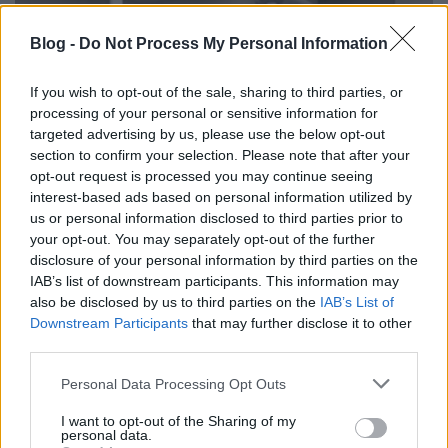
Blog -
Do Not Process My Personal Information
If you wish to opt-out of the sale, sharing to third parties, or
processing of your personal or sensitive information for
targeted advertising by us, please use the below opt-out
section to confirm your selection. Please note that after your
opt-out request is processed you may continue seeing
interest-based ads based on personal information utilized by
us or personal information disclosed to third parties prior to
your opt-out. You may separately opt-out of the further
disclosure of your personal information by third parties on the
3DP implantátumintézet nyílik
IAB’s list of downstream participants. This information may
Ausztráliában
also be disclosed by us to third parties on the
IAB’s List of
Downstream Participants
that may further disclose it to other
ferenck
•
2016. november 22.
0
third parties.
Please note that this website/app uses one or more Google
Personal Data Processing Opt Outs
Ausztrália Herston Egészségügyi Központja
services and may gather and store information including but
biogyártásra szakosodó intézet alapítását jelentette
not limited to your visit or usage behaviour. You may click to
I want to opt-out of the Sharing of my
be. A két szintet elfoglaló intézetben beteg-specifikus
personal data.
grant or deny consent to Google and its third-party tags to