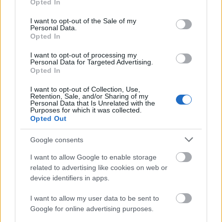
Opted In
szövetek tervezésével, modellezésével,
use your data for below specified purposes in below Google
nyomtatásával és gyártásával foglalkoznak majd. A
consent section.
I want to opt-out of the Sale of my
bionyomtató labort a Queensland…
Personal Data.
Opted In
3D nyomtatás és antibiotikumok
I want to opt-out of processing my
Personal Data for Targeted Advertising.
ferenck
•
2015. február 05.
0
Opted In
I want to opt-out of Collection, Use,
A Louisiana Állami Egyetem és a nyomtatószálakat
Retention, Sale, and/or Sharing of my
Personal Data that Is Unrelated with the
és anyagokat, gyártásukhoz műszereket fejlesztő
Purposes for which it was collected.
ExtrusionBot szakemberei közös kutatásban
Opted Out
vizsgálták a 3D nyomtatás és speciális
nyomtatószálak, matériák biomedikális
Google consents
alkalmazásait. Két esetcsoportra, antibiotikumokkal
I want to allow Google to enable storage
kezelt…
related to advertising like cookies on web or
device identifiers in apps.
Újabb szereplő a nyomtatószál-
I want to allow my user data to be sent to
piacon: a Verbatim
Google for online advertising purposes.
ferenck
•
2014. augusztus 18.
0