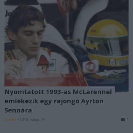
Nyomtatott 1993-as McLarennel
emlékezik egy rajongó Ayrton
Sennára
ferenck
•
2016. május 04.
1