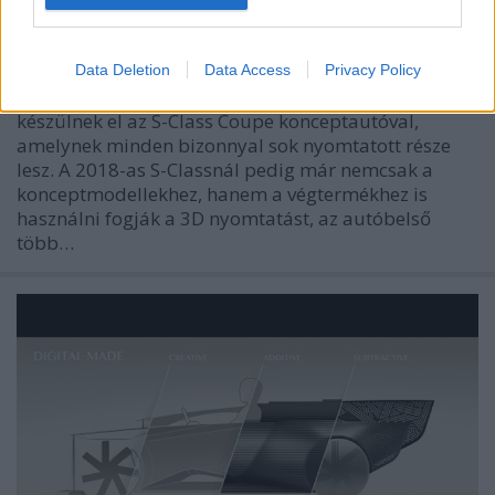
Mercedesekben
ferenck
•
2014. augusztus 26.
0
Data Deletion
Data Access
Privacy Policy
A Mercedes tavaly jelentette be, hogy 2015-re
készülnek el az S-Class Coupe konceptautóval,
amelynek minden bizonnyal sok nyomtatott része
lesz. A 2018-as S-Classnál pedig már nemcsak a
konceptmodellekhez, hanem a végtermékhez is
használni fogják a 3D nyomtatást, az autóbelső
több…