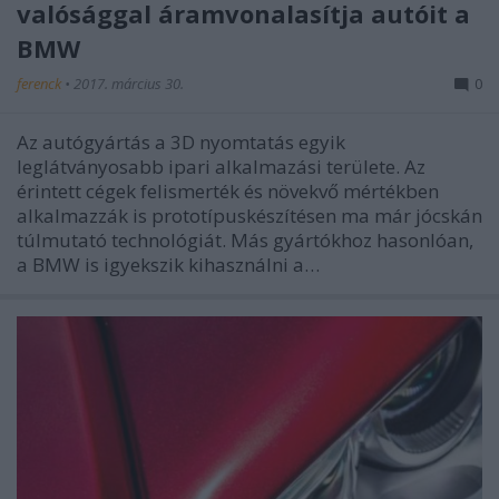
valósággal áramvonalasítja autóit a
BMW
ferenck
•
2017. március 30.
0
Az autógyártás a 3D nyomtatás egyik
leglátványosabb ipari alkalmazási területe. Az
érintett cégek felismerték és növekvő mértékben
alkalmazzák is prototípuskészítésen ma már jócskán
túlmutató technológiát. Más gyártókhoz hasonlóan,
a BMW is igyekszik kihasználni a…