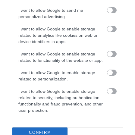
I want to allow Google to send me
personalized advertising.
I want to allow Google to enable storage
related to analytics like cookies on web or
device identifiers in apps.
A 10 legkúlabb nyomtatott cucc
I want to allow Google to enable storage
ferenck
•
2015. szeptember 07.
0
related to functionality of the website or app.
A 3DPrint.com szubjektív listát készített az eddigi
I want to allow Google to enable storage
legkúlabb nyomatokról (amelyekről külön-külön mi
related to personalization.
is beszámoltunk). A következő sorrendet állították
I want to allow Google to enable storage
össze: Strati autó (Local Motors), ötemeletes
related to security, including authentication
irodaépület (Sanghaj), Van Gogh füle (Diemut
functionality and fraud prevention, and other
Strebe), mini csavarhúzó és…
user protection.
Nyomtatott részek lesznek az új
CONFIRM