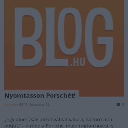
Nyomtasson Porschét!
ferenck
•
2013. december 12.
0
„Egy álom csak akkor válhat valóra, ha formába
öntjük” – hirdeti a Porsche, majd rögtön hozzá is