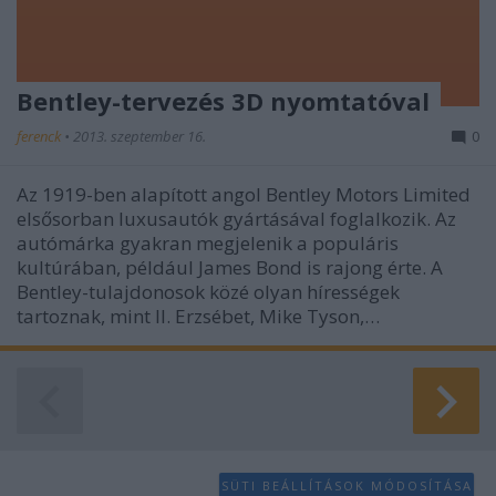
Bentley-tervezés 3D nyomtatóval
ferenck
•
2013. szeptember 16.
0
Az 1919-ben alapított angol Bentley Motors Limited
elsősorban luxusautók gyártásával foglalkozik. Az
autómárka gyakran megjelenik a populáris
kultúrában, például James Bond is rajong érte. A
Bentley-tulajdonosok közé olyan hírességek
tartoznak, mint II. Erzsébet, Mike Tyson,…
SÜTI BEÁLLÍTÁSOK MÓDOSÍTÁSA