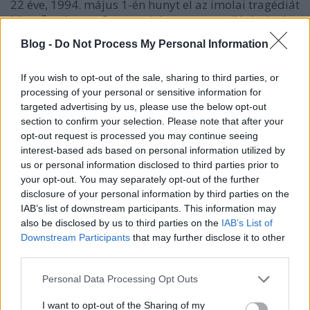
22 éve, 1994. május 1-én hunyt el az imolai tragédiát
követően Ayrton Senna, a háromszoros világbajnok
legendás brazil Forma-1 versenyző. 1993 volt az
Blog -
Do Not Process My Personal Information
utolsó éve a McLarennel, 1994-ben a Williams-
Reanult-ra váltott. Egy kaliforniai rajongója, Brett
If you wish to opt-out of the sale, sharing to third parties, or
Turnage az 1989-ben riverside-i…
processing of your personal or sensitive information for
targeted advertising by us, please use the below opt-out
section to confirm your selection. Please note that after your
opt-out request is processed you may continue seeing
interest-based ads based on personal information utilized by
us or personal information disclosed to third parties prior to
your opt-out. You may separately opt-out of the further
disclosure of your personal information by third parties on the
IAB’s list of downstream participants. This information may
also be disclosed by us to third parties on the
IAB’s List of
Downstream Participants
that may further disclose it to other
third parties.
Please note that this website/app uses one or more Google
Personal Data Processing Opt Outs
services and may gather and store information including but
not limited to your visit or usage behaviour. You may click to
I want to opt-out of the Sharing of my