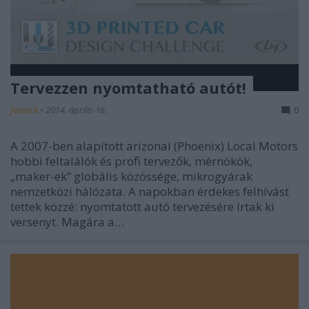
Tervezzen nyomtatható autót!
ferenck
•
2014. április 16.
0
A 2007-ben alapított arizonai (Phoenix) Local Motors
hobbi feltalálók és profi tervezők, mérnökök,
„maker-ek” globális közössége, mikrogyárak
nemzetközi hálózata. A napokban érdekes felhívást
tettek közzé: nyomtatott autó tervezésére írtak ki
versenyt. Magára a…