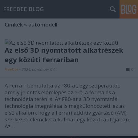
FREEDEE BLOG
Címkék
»
autómodell
Az első 3D nyomtatott alkatrészek
egy közúti Ferrariban
FreeDee
•
2024. november 07.
0
A Ferrari bemutatta az F80-at, egy szuperautót,
amely jelentős előrelépés az erő, a forma és a
technológia terén is. Az F80-at a 3D nyomtatási
technológia integrálása is megkülönbözteti: ez az
első alkalom, hogy a Ferrari additív gyártású (AM)
szerkezeti elemeket alkalmaz egy közúti autójában.
Az…