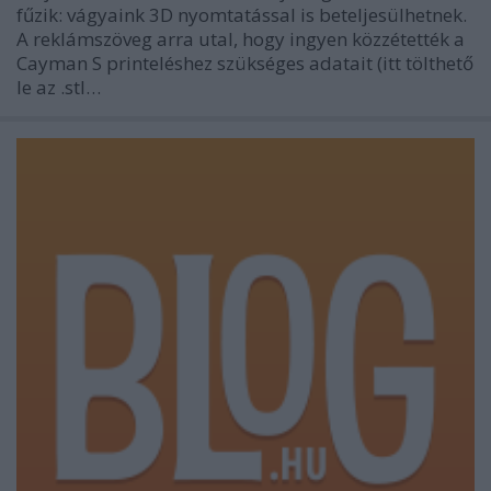
fűzik: vágyaink 3D nyomtatással is beteljesülhetnek.
A reklámszöveg arra utal, hogy ingyen közzétették a
Cayman S printeléshez szükséges adatait (itt tölthető
le az .stl…