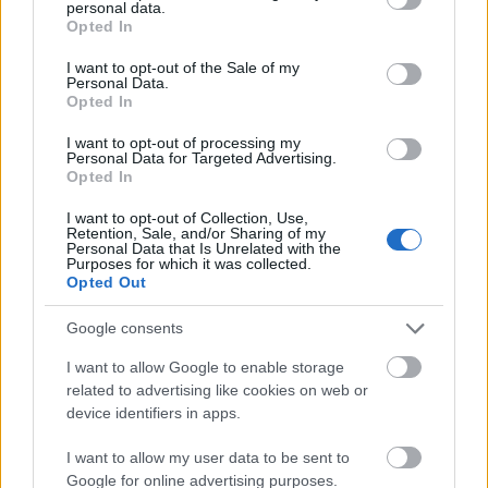
personal data.
grant or deny consent to Google and its third-party tags to
4D nyomtatott konceptautó a BMW
Opted In
use your data for below specified purposes in below Google
100. szülinapjára
consent section.
I want to opt-out of the Sale of my
Personal Data.
ferenck
•
2016. március 09.
0
Opted In
I want to opt-out of processing my
Milyen autót vezetünk 2016-ban? A százéves BMW
Personal Data for Targeted Advertising.
tegnap mutatta be Münchenben a jövőt felvillantó
Opted In
VISION NEXT 100 első darabját, egy konceptautót.
I want to opt-out of Collection, Use,
Az elképzelés szerint 2016 járgányát 4D
Retention, Sale, and/or Sharing of my
nyomtatással készítik, önvezető lesz, alakváltó
Personal Data that Is Unrelated with the
Purposes for which it was collected.
lökhárítókkal, kibővített valóságos…
Opted Out
Google consents
I want to allow Google to enable storage
related to advertising like cookies on web or
device identifiers in apps.
I want to allow my user data to be sent to
Google for online advertising purposes.