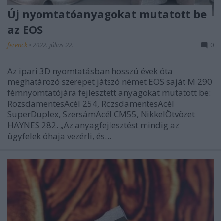
Új nyomtatóanyagokat mutatott be
az EOS
ferenck
•
2022. július 22.
0
Az ipari 3D nyomtatásban hosszú évek óta
meghatározó szerepet játszó német EOS saját M 290
fémnyomtatójára fejlesztett anyagokat mutatott be:
RozsdamentesAcél 254, RozsdamentesAcél
SuperDuplex, SzersámAcél CM55, NikkelÖtvözet
HAYNES 282. „Az anyagfejlesztést mindig az
ügyfelek óhaja vezérli, és…