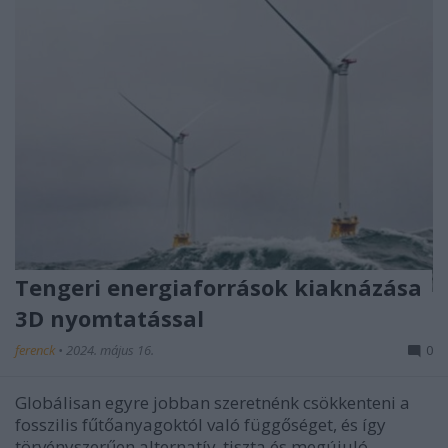
Tengeri energiaforrások kiaknázása
3D nyomtatással
ferenck
•
2024. május 16.
0
Globálisan egyre jobban szeretnénk csökkenteni a
fosszilis fűtőanyagoktól való függőséget, és így
törvényszerűen alternatív, tiszta és megújuló