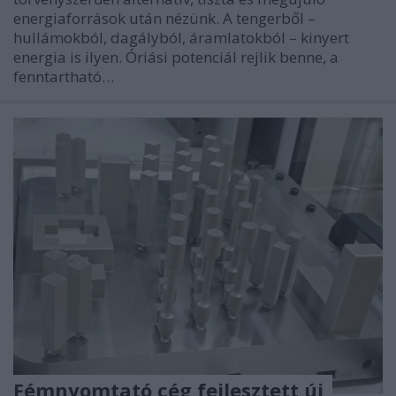
energiaforrások után nézünk. A tengerből –
hullámokból, dagályból, áramlatokból – kinyert
energia is ilyen. Óriási potenciál rejlik benne, a
fenntartható…
Fémnyomtató cég fejlesztett új