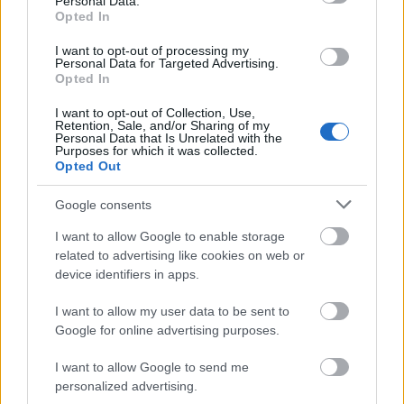
Az amerikai haditengerészet, a US Navy mindent
Personal Data.
Opted In
megtesz kihelyezett hajóik és a legénység
önellátásának növeléséért. Az ellátási lánc
I want to opt-out of processing my
méretének csökkentése az ehhez vezető út, amit az
Personal Data for Targeted Advertising.
első fémnyomtató hadihajón (a USS Bataamon)
Opted In
történő telepítésével igyekeznek felgyorsítani. A
I want to opt-out of Collection, Use,
felszereléshez…
Retention, Sale, and/or Sharing of my
Personal Data that Is Unrelated with the
Purposes for which it was collected.
Opted Out
Google consents
I want to allow Google to enable storage
related to advertising like cookies on web or
device identifiers in apps.
I want to allow my user data to be sent to
Google for online advertising purposes.
I want to allow Google to send me
personalized advertising.