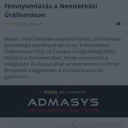
fémnyomtatás a Nemzetközi
Űrállomáson
ferenck
•
2024. június 21.
0
Május utolsó hetében rendkívül fontos, szimbolikus
jelentőségű eseményre került sor a Nemzetközi
Űrállomáson (ISS): az Európai Űrügynökség (ESA),
elsőként a történelemben, fémet nyomtatott a
világűrben. Az Airbus által vezetett konzorciummal
fémjelzett világpremier a szimbolikuson túl
gyakorlati…