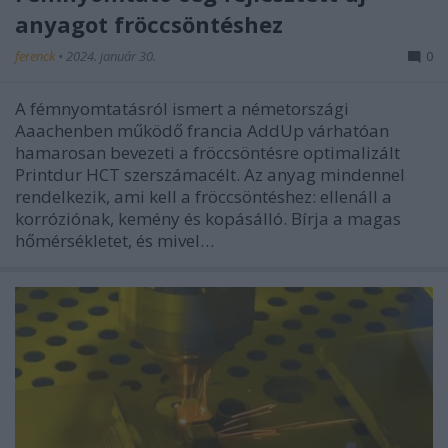
anyagot fröccsöntéshez
ferenck
•
2024. január 30.
0
A fémnyomtatásról ismert a németországi
Aaachenben működő francia AddUp várhatóan
hamarosan bevezeti a fröccsöntésre optimalizált
Printdur HCT szerszámacélt. Az anyag mindennel
rendelkezik, ami kell a fröccsöntéshez: ellenáll a
korróziónak, kemény és kopásálló. Bírja a magas
hőmérsékletet, és mivel…