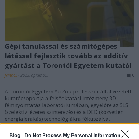
Gépi tanulással és számítógépes
látással fejlesztik tovább az additív
gyártást a Torontói Egyetem kutatói
ferenck
•
2023. április 05.
0
A Torontói Egyetem Yu Zou professzor által vezetett
kutatócsoportja a felsőoktatási intézmény 3D
fémnyomtatás laboratóriumában, egyelőre az SLS
(szelektív lézeres szinterezés) és a DED (közvetlen
energialerakás) technológiákra fókuszálva,
gőzerővel dolgozik az additív gyártás
továbbfejlesztésén. A…
Blog -
Do Not Process My Personal Information