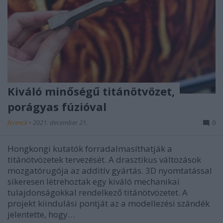
Kiváló minőségű titánötvözet,
porágyas fúzióval
ferenck
•
2021. december 21.
0
Hongkongi kutatók forradalmasíthatják a
titánötvözetek tervezését. A drasztikus változások
mozgatórugója az additív gyártás. 3D nyomtatással
sikeresen létrehoztak egy kiváló mechanikai
tulajdonságokkal rendelkező titánötvözetet. A
projekt kiindulási pontját az a modellezési szándék
jelentette, hogy…