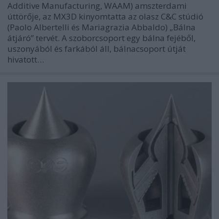
Additive Manufacturing, WAAM) amszterdami
úttörője, az MX3D kinyomtatta az olasz C&C stúdió
(Paolo Albertelli és Mariagrazia Abbaldo) „Bálna
átjáró” tervét. A szoborcsoport egy bálna fejéből,
uszonyából és farkából áll, bálnacsoport útját
hivatott…