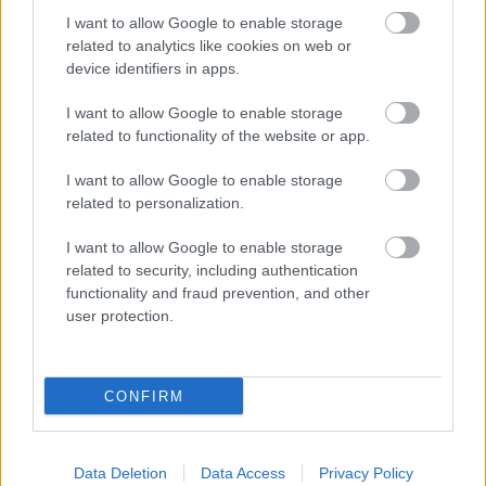
I want to allow Google to enable storage
3D nyomtatással is elkészíthető az
related to analytics like cookies on web or
device identifiers in apps.
egyik legerősebb rozsdamentes acél
ferenck
•
2022. október 04.
0
I want to allow Google to enable storage
related to functionality of the website or app.
A fémnyomtatás évről évre fontosabb szerepet
I want to allow Google to enable storage
játszik, a légjármű-ipartól a medicináig, egyre több
related to personalization.
iparágban bővülnek vele a lehetőségek. Mindezzel
együtt, a fejlődéssel nő a kihívások száma, és
I want to allow Google to enable storage
egyikre-másikra nem könnyű megoldást találni.
related to security, including authentication
Például a gyártófolyamat közbeni hőmérséklet az
functionality and fraud prevention, and other
egyik…
user protection.
CONFIRM
Data Deletion
Data Access
Privacy Policy