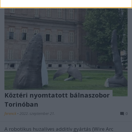
Köztéri nyomtatott bálnaszobor
Torinóban
ferenck
•
2022. szeptember 21.
0
A robotikus huzalíves additív gyártás (Wire Arc