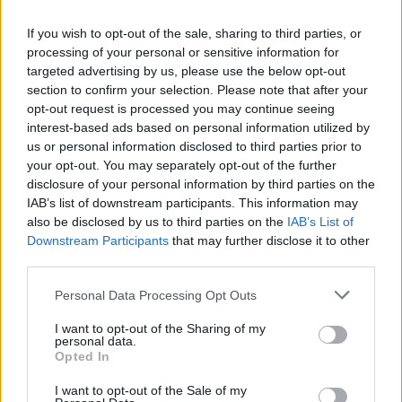
If you wish to opt-out of the sale, sharing to third parties, or
processing of your personal or sensitive information for
targeted advertising by us, please use the below opt-out
section to confirm your selection. Please note that after your
opt-out request is processed you may continue seeing
interest-based ads based on personal information utilized by
us or personal information disclosed to third parties prior to
your opt-out. You may separately opt-out of the further
disclosure of your personal information by third parties on the
IAB’s list of downstream participants. This information may
also be disclosed by us to third parties on the
IAB’s List of
Downstream Participants
that may further disclose it to other
third parties.
Please note that this website/app uses one or more Google
Premier: fémnyomtató egy amerikai
Personal Data Processing Opt Outs
services and may gather and store information including but
hadihajón
not limited to your visit or usage behaviour. You may click to
I want to opt-out of the Sharing of my
personal data.
grant or deny consent to Google and its third-party tags to
ferenck
•
2022. november 10.
0
Opted In
use your data for below specified purposes in below Google
consent section.
I want to opt-out of the Sale of my