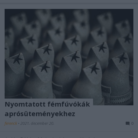
Nyomtatott fémfúvókák
aprósüteményekhez
ferenck
•
2021. december 20.
0