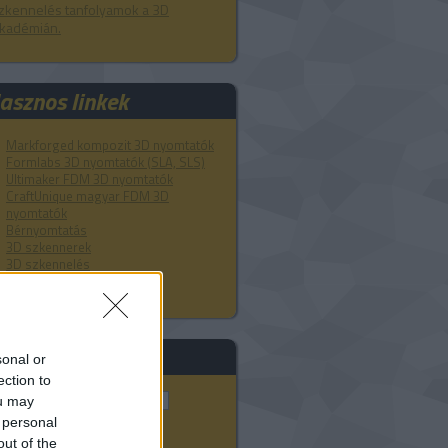
zkennelés tanfolyamok a 3D
kadémián.
asznos linkek
Markforged kompozit 3D nyomtatók
Formlabs 3D nyomtatók (SLA, SLS)
Ultimaker FDM 3D nyomtatók
CraftUnique magyar FDM 3D
nyomtatók
Bérnyomtatás
3D szkennerek
3D szkennelés
ADMASYS HU
eresés
sonal or
ection to
ou may
 personal
out of the