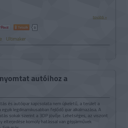
tovább »
Tetszik
0
e
Ultimaker
 nyomtat autóihoz a
ás és autóipar kapcsolata nem újkeletű, a terület a
 egyik legdinamikusabban fejlődő ipar alkalmazása. A
ás sokak szerint a 3DP jövője. Lehetséges, az viszont
gy elterjedése komoly hatással van gépjárművek
e. Sok más…