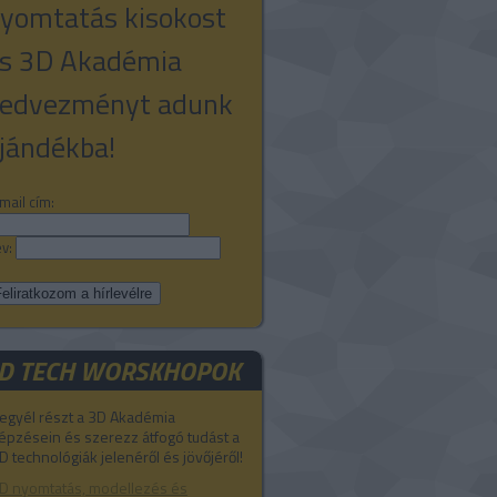
yomtatás kisokost
s 3D Akadémia
edvezményt adunk
jándékba!
mail cím:
v:
D TECH WORSKHOPOK
egyél részt a 3D Akadémia
épzésein és szerezz átfogó tudást a
D technológiák jelenéről és jövőjéről!
D nyomtatás, modellezés és