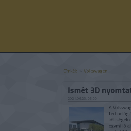
Címkék
»
Volkswagen
Ismét 3D nyomtat
2021.06.23. 08:00
A Volkswag
technológiá
költségek c
egymillió 