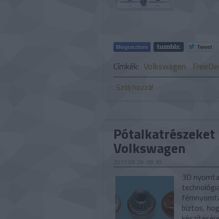
Címkék:
Volkswagen
FreeDe
Szólj hozzá!
Pótalkatrészeket
Volkswagen
2017.05.29. 08:30
3D nyomtat
technológia
fémnyomtat
biztos, ho
készítésér