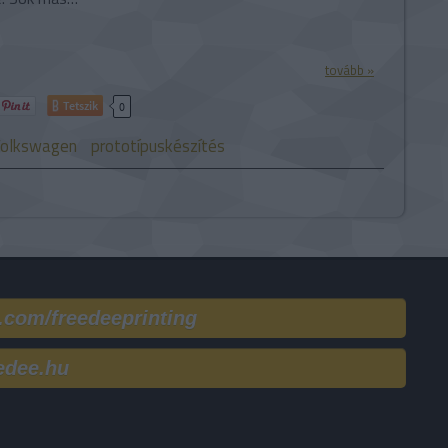
tovább »
Tetszik
0
olkswagen
prototípuskészítés
.com/freedeeprinting
edee.hu