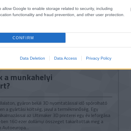
o allow Google to enable storage related to security, including
tovább »
cation functionality and fraud prevention, and other user protection.
Tetszik
0
lkswagen
prototípuskészítés
CONFIRM
Data Deletion
Data Access
Privacy Policy
k a munkahelyi
rt?
llalaton, gyáron belüli 3D nyomtatással idő spórolható
en a gyártási költség, javul a termékminőség. Egy
alkalmazással az Ultimaker 3D printerei egy év leforgása
-ben 160 ezer dollárnyi összeget takarítottak meg a
n Autoeuropa…