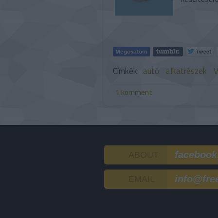
Címkék:
autó
alkatrészek
V
1
komment
facebook
ABOUT
info@fre
EMAIL