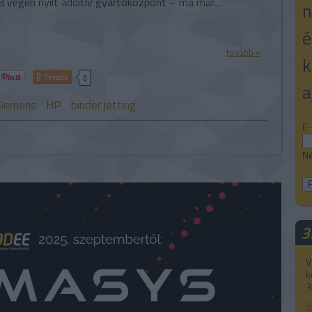
8 végén nyílt additív gyártóközpont – ma már…
n
é
tovább »
k
Tetszik
0
a
Siemens
HP
binder jetting
E-
Né
3
V
k
3
3