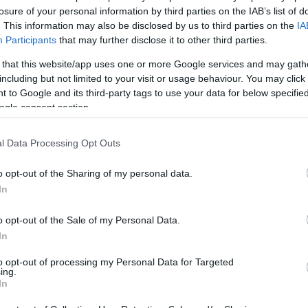
Tetszik
0
losure of your personal information by third parties on the IAB’s list of
. This information may also be disclosed by us to third parties on the
IA
olkswagen
F
Participants
that may further disclose it to other third parties.
 that this website/app uses one or more Google services and may gath
including but not limited to your visit or usage behaviour. You may click 
A
 to Google and its third-party tags to use your data for below specifi
ogle consent section.
nghullámokkal – a napokban
l Data Processing Opt Outs
o opt-out of the Sharing of my personal data.
-völgyi Carbon digitális gyártócég bejelentette első
In
n gyógyászati célokra alkalmas Orvosi Poliuretán 100
anyagát. Korábbi kemény poliuretán anyagaihoz
o opt-out of the Sale of my Personal Data.
 az MPU 100 izotrópszerű szilárd műanyag digitális
In
zissel (DLS)…
to opt-out of processing my Personal Data for Targeted
ing.
In
tovább »