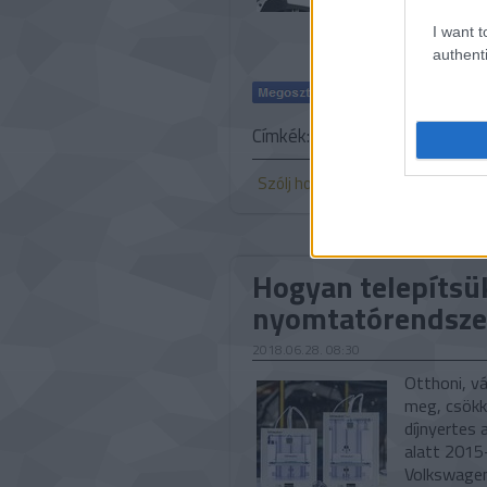
I want t
authenti
Címkék:
autó
szimuláció
Vo
Szólj hozzá!
Hogyan telepítsü
nyomtatórendsze
2018.06.28. 08:30
Otthoni, vá
meg, csökk
díjnyertes 
alatt 2015
Volkswage