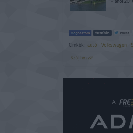
– ahol 201
Címkék:
autó
Volkswagen
Szólj hozzá!