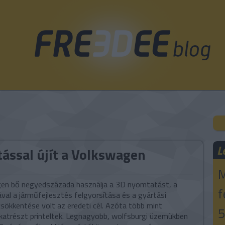
L
ással újít a Volkswagen
M
en bő negyedszázada használja a 3D nyomtatást, a
f
val a járműfejlesztés felgyorsítása és a gyártási
sökkentése volt az eredeti cél. Azóta több mint
5
alkatrészt printeltek. Legnagyobb, wolfsburgi üzemükben