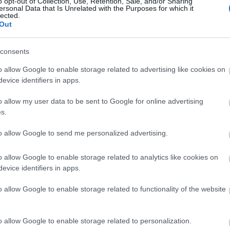
o opt-out of Collection, Use, Retention, Sale, and/or Sharing
E
ersonal Data that Is Unrelated with the Purposes for which it
Tetszik
0
lected.
Out
si
implantátumok
épületnyomtatás
innovátorok
sys
nyomtatóanyagok
fémnyomtatás
bioprinting
consents
nai alkalmazások
o allow Google to enable storage related to advertising like cookies on
evice identifiers in apps.
o allow my user data to be sent to Google for online advertising
s.
atással készült a Volkswagen
to allow Google to send me personalized advertising.
romos autója
o allow Google to enable storage related to analytics like cookies on
evice identifiers in apps.
en I.D.R elektromos versenyautó prototípusa nyerte a
n 1916 óta megrendezésre kerülő autós „hegymászó”
o allow Google to enable storage related to functionality of the website
és, a PPHC (Pikes Peak International Hill Climb) idei
 „négykerekes korlátlan, alternatív üzemanyag”
 Ebbe a…
o allow Google to enable storage related to personalization.