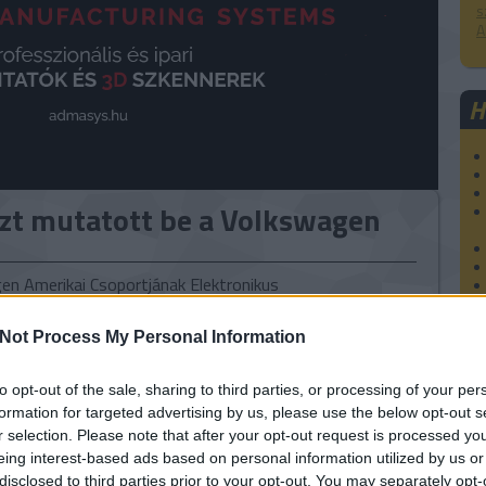
s
A
H
zt mutatott be a Volkswagen
en Amerikai Csoportjának Elektronikus
atóriuma (ERL) Kaliforniai Innovációs és Mérnöki
(IECC) alakult át, és egyben az autógyártó legnagyobb
Not Process My Personal Information
gon kívüli kutató létesítményévé vált. Az eseményt a
ányait és a jövőtechnológiákat összekombináló,
K
to opt-out of the sale, sharing to third parties, or processing of your per
formation for targeted advertising by us, please use the below opt-out s
r selection. Please note that after your opt-out request is processed y
tovább »
eing interest-based ads based on personal information utilized by us or
disclosed to third parties prior to your opt-out. You may separately opt-