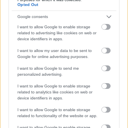
Opted Out
Google consents
I want to allow Google to enable storage
related to advertising like cookies on web or
device identifiers in apps.
I want to allow my user data to be sent to
Google for online advertising purposes.
I want to allow Google to send me
personalized advertising.
Új nyomtatószolgáltatást indíthat az
I want to allow Google to enable storage
Amazon
related to analytics like cookies on web or
device identifiers in apps.
ferenck
•
2018. január 05.
0
I want to allow Google to enable storage
Kevés cég befolyásolta olyan mértékben a
related to functionality of the website or app.
kereskedelmet, mint teszi az 1994-ben a legendás
I want to allow Google to enable storage