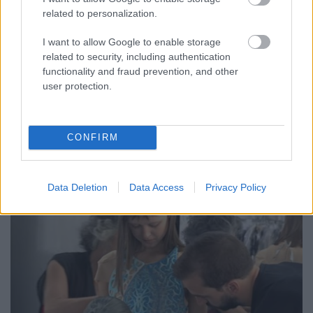
vállalatvezető Jeff Bezos garázsában alapított és
related to personalization.
online könyvesboltként indult Seattle-székhelyű
Amazon. Több szektor ellátási láncát alakította át, és
I want to allow Google to enable storage
hamarosan a 3D nyomtatásra is…
related to security, including authentication
functionality and fraud prevention, and other
user protection.
CONFIRM
Data Deletion
Data Access
Privacy Policy