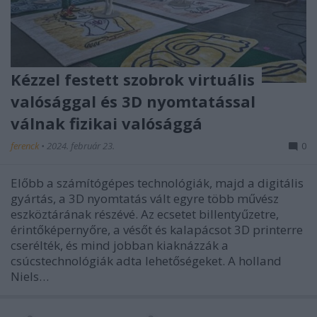
Kézzel festett szobrok virtuális
valósággal és 3D nyomtatással
válnak fizikai valósággá
ferenck
•
2024. február 23.
0
Előbb a számítógépes technológiák, majd a digitális
gyártás, a 3D nyomtatás vált egyre több művész
eszköztárának részévé. Az ecsetet billentyűzetre,
érintőképernyőre, a vésőt és kalapácsot 3D printerre
cserélték, és mind jobban kiaknázzák a
csúcstechnológiák adta lehetőségeket. A holland
Niels…