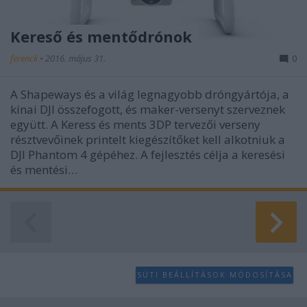
Kereső és mentődrónok
ferenck
•
2016. május 31.
0
A Shapeways és a világ legnagyobb dróngyártója, a
kínai DJI összefogott, és maker-versenyt szerveznek
együtt. A Keress és ments 3DP tervezői verseny
résztvevőinek printelt kiegészítőket kell alkotniuk a
DJI Phantom 4 gépéhez. A fejlesztés célja a keresési
és mentési…
SÜTI BEÁLLÍTÁSOK MÓDOSÍTÁSA