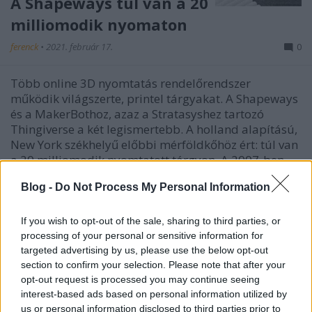
A Shapeways túl van a 20
milliomodik nyomaton
ferenck
•
2021. február 17.
0
Több online 3D nyomtatás rendelőrendszer
működik világszerte, printel tárgyakat. A Shapeways
és a MakerBothoz, azaz a Stratasyshez tartozó
Thingiverse a két legismertebb. A holland alapítású,
New York székhelyű előbbi mérföldkőhöz ért: túl van
a 20 milliomodik nyomtatott tárgyon. A 2007-ben
indult…
Blog -
Do Not Process My Personal Information
If you wish to opt-out of the sale, sharing to third parties, or
processing of your personal or sensitive information for
targeted advertising by us, please use the below opt-out
section to confirm your selection. Please note that after your
opt-out request is processed you may continue seeing
interest-based ads based on personal information utilized by
us or personal information disclosed to third parties prior to