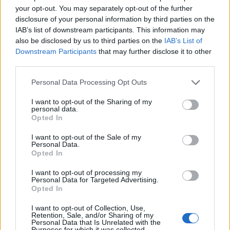
your opt-out. You may separately opt-out of the further
disclosure of your personal information by third parties on the
IAB’s list of downstream participants. This information may
also be disclosed by us to third parties on the
IAB’s List of
Downstream Participants
that may further disclose it to other
third parties.
A Shapeways és az EOS beszáll at
Please note that this website/app uses one or more Google
Personal Data Processing Opt Outs
services and may gather and store information including but
ortézis/protézis-üzletbe
not limited to your visit or usage behaviour. You may click to
I want to opt-out of the Sharing of my
personal data.
grant or deny consent to Google and its third-party tags to
ferenck
•
2019. április 02.
0
Opted In
use your data for below specified purposes in below Google
consent section.
I want to opt-out of the Sale of my
A new yorki 3DP online piactér (és közösségformáló
Personal Data.
tényező) Shapeways összeállt az ipari 3D nyomtatás
Opted In
egyik legismertebb, innovatív gyártórendszereiről
I want to opt-out of processing my
híres specialistájával, az EOS-szal. Együttműködésük
Personal Data for Targeted Advertising.
célja, hogy tervezőknek, cégeknek kínáljanak
Opted In
értékesítésre…
I want to opt-out of Collection, Use,
Retention, Sale, and/or Sharing of my
Personal Data that Is Unrelated with the
Purposes for which it was collected.