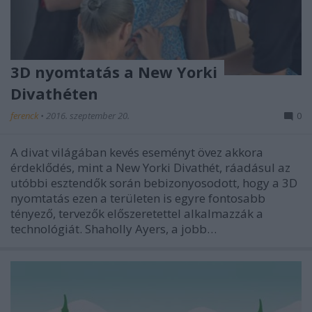
3D nyomtatás a New Yorki
Divathéten
ferenck
•
2016. szeptember 20.
0
A divat világában kevés eseményt övez akkora
érdeklődés, mint a New Yorki Divathét, ráadásul az
utóbbi esztendők során bebizonyosodott, hogy a 3D
nyomtatás ezen a területen is egyre fontosabb
tényező, tervezők előszeretettel alkalmazzák a
technológiát. Shaholly Ayers, a jobb…