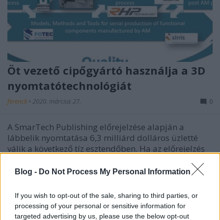
Öt vezető cipőgyártó használja a 3D
nyomtatótechnológiát
ferenck
•
2020. március 27.
0
A SmarTech Publishing előrejelzése alapján a
lábbelik nyomtatása 6,3 milliárd dolláros üzletté
válik a következő tíz esztendőben. Ha az előrejelzés
beigazolódik, az elsősorban a gördülékeny digitális
gyártás megvalósulásába és a 3DP szakterületi
Blog -
Do Not Process My Personal Information
alkalmazásába komoly összegeket fektető öt…
If you wish to opt-out of the sale, sharing to third parties, or
processing of your personal or sensitive information for
targeted advertising by us, please use the below opt-out