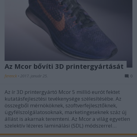
Az Mcor bővíti 3D printergyártását
ferenck
•
2017. január 25.
0
Az ír 3D printergyártó Mcor 5 millió eurót fektet
kutatásfejlesztési tevékenysége szélesítésébe. Az
összegből mérnököknek, szoftverfejlesztőknek,
ügyfélszolgálatosoknak, marketingeseknek száz új
állást is akarnak teremteni. Az Mcor a világ egyetlen
szelektív lézeres laminálási (SDL) módszerrel…