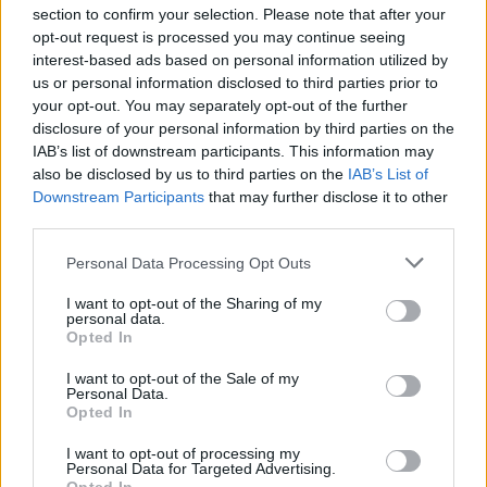
section to confirm your selection. Please note that after your
opt-out request is processed you may continue seeing
interest-based ads based on personal information utilized by
us or personal information disclosed to third parties prior to
your opt-out. You may separately opt-out of the further
disclosure of your personal information by third parties on the
IAB’s list of downstream participants. This information may
also be disclosed by us to third parties on the
IAB’s List of
Downstream Participants
that may further disclose it to other
third parties.
Please note that this website/app uses one or more Google
Personal Data Processing Opt Outs
services and may gather and store information including but
Gyorsan terjed a 3D nyomtatás a
not limited to your visit or usage behaviour. You may click to
I want to opt-out of the Sharing of my
personal data.
cipőiparban
grant or deny consent to Google and its third-party tags to
Opted In
use your data for below specified purposes in below Google
ferenck
•
2019. május 23.
0
consent section.
I want to opt-out of the Sale of my
Personal Data.
Opted In
A SmarTech Analysis legújabb piacfelmérése
alapján az additív gyártás évi 6,3 milliárd dollárt
I want to opt-out of processing my
Personal Data for Targeted Advertising.
termel a cipőiparnak. Az iparág különféle