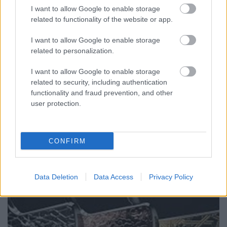
technológiákkal ajánlja cipőit a Nike
I want to allow Google to enable storage
related to functionality of the website or app.
ferenck
•
2019. május 21.
0
I want to allow Google to enable storage
A 3D technológiák fejlődésével egyre több személyre
related to personalization.
szabott termék állítható elő. A Gillette és a Formlabs
egyedi borotvákat kínál, de például az
I want to allow Google to enable storage
ékszerészetben is sokan élnek a 3DP adta
related to security, including authentication
lehetőségekkel. Új innovatív megoldások sorára
functionality and fraud prevention, and other
nyílik alkalom. Cipőgyártók 3D…
user protection.
CONFIRM
Data Deletion
Data Access
Privacy Policy