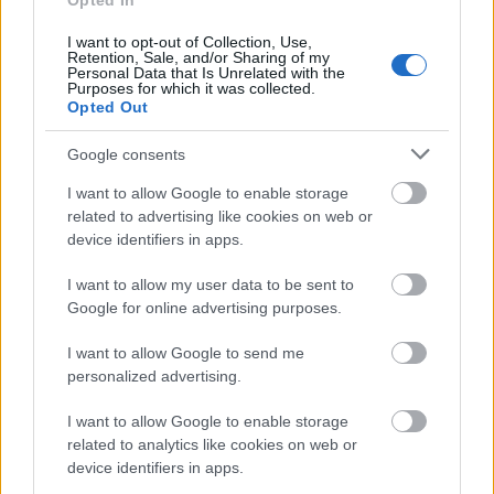
Opted In
részterületein tűnnek fel az automatizált és
digitalizált megoldások működését igazoló új 3DP-
I want to opt-out of Collection, Use,
alkalmazások. A technológia iparági hasznosítása
Retention, Sale, and/or Sharing of my
Personal Data that Is Unrelated with the
forradalmi…
Purposes for which it was collected.
Opted Out
Google consents
I want to allow Google to enable storage
related to advertising like cookies on web or
device identifiers in apps.
I want to allow my user data to be sent to
Google for online advertising purposes.
I want to allow Google to send me
personalized advertising.
I want to allow Google to enable storage
related to analytics like cookies on web or
Kiterjesztett valósággal és 3D
device identifiers in apps.