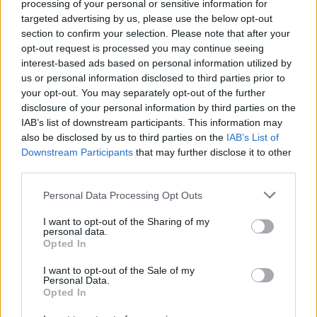
processing of your personal or sensitive information for
targeted advertising by us, please use the below opt-out
section to confirm your selection. Please note that after your
opt-out request is processed you may continue seeing
interest-based ads based on personal information utilized by
us or personal information disclosed to third parties prior to
your opt-out. You may separately opt-out of the further
disclosure of your personal information by third parties on the
IAB’s list of downstream participants. This information may
also be disclosed by us to third parties on the
IAB’s List of
Downstream Participants
that may further disclose it to other
third parties.
Please note that this website/app uses one or more Google
Personal Data Processing Opt Outs
services and may gather and store information including but
A NASA nyomtatott elektronikát
not limited to your visit or usage behaviour. You may click to
I want to opt-out of the Sharing of my
tesztelt a világűrben
personal data.
grant or deny consent to Google and its third-party tags to
Opted In
use your data for below specified purposes in below Google
ferenck
•
2023. augusztus 07.
1
consent section.
I want to opt-out of the Sale of my
Personal Data.
Opted In
Az űripar a 3D nyomtatás lehetőségeit kihasználó,
azokkal erőteljesen kísérletező iparágak egyike. Nem