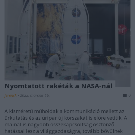
Nyomtatott rakéták a NASA-nál
ferenck
•
2022. március 16.
0
A kisméretű műholdak a kommunikáció mellett az
űrkutatás és az űripar új korszakát is előre vetítik. A
mainál is nagyobb összekapcsoltság ösztönző
hatással lesz a világgazdaságra, tovább bővülnek