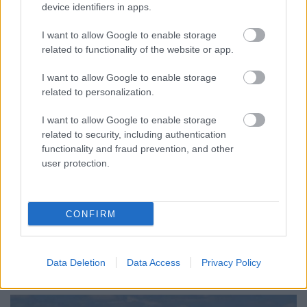
Különleges ötvözetet fejlesztett a
device identifiers in apps.
NASA 3D nyomtatásra
I want to allow Google to enable storage
ferenck
•
2023. április 27.
0
related to functionality of the website or app.
I want to allow Google to enable storage
A NASA és az Ohiói Állami Egyetem kutatói új
related to personalization.
szuperötvözetet fejlesztettek. A GRX-810 nevű anyag
nagyon magas hőmérsékleten történő nyomtatásnál
I want to allow Google to enable storage
is működőképes, a közeljövőben erősebb és
related to security, including authentication
tartósabb repülőgép- és úrhajó-alkatrészekkel
functionality and fraud prevention, and other
kecsegtet. „A GRX-810 drasztikus mértékben növeli a
user protection.
repülőiparban…
CONFIRM
Data Deletion
Data Access
Privacy Policy