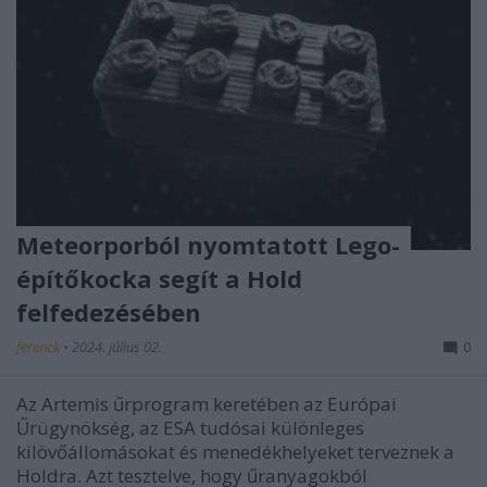
Meteorporból nyomtatott Lego-
építőkocka segít a Hold
felfedezésében
ferenck
•
2024. július 02.
0
Az Artemis űrprogram keretében az Európai
Űrügynökség, az ESA tudósai különleges
kilövőállomásokat és menedékhelyeket terveznek a
Holdra. Azt tesztelve, hogy űranyagokból