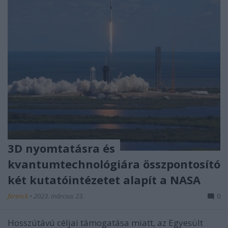
3D nyomtatásra és
kvantumtechnológiára összpontosító
két kutatóintézetet alapít a NASA
ferenck
•
2023. március 23.
0
Hosszútávú céljai támogatása miatt, az Egyesült