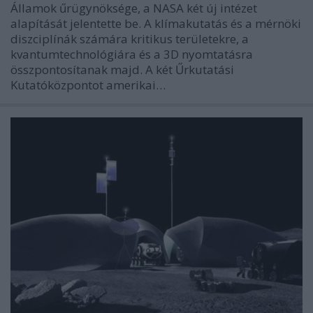
Államok űrügynöksége, a NASA két új intézet
alapítását jelentette be. A klímakutatás és a mérnöki
diszciplínák számára kritikus területekre, a
kvantumtechnológiára és a 3D nyomtatásra
összpontosítanak majd. A két Űrkutatási
Kutatóközpontot amerikai…