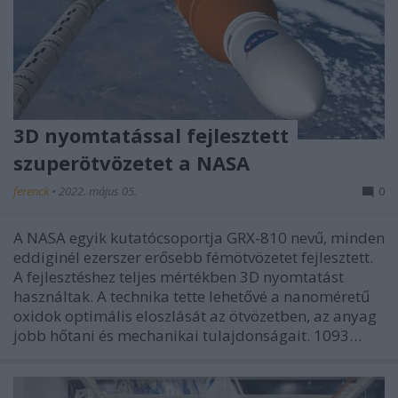
3D nyomtatással fejlesztett
szuperötvözetet a NASA
ferenck
•
2022. május 05.
0
A NASA egyik kutatócsoportja GRX-810 nevű, minden
eddiginél ezerszer erősebb fémötvözetet fejlesztett.
A fejlesztéshez teljes mértékben 3D nyomtatást
használtak. A technika tette lehetővé a nanoméretű
oxidok optimális eloszlását az ötvözetben, az anyag
jobb hőtani és mechanikai tulajdonságait. 1093…