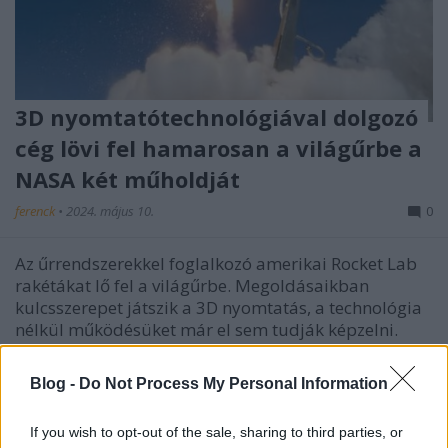
3D nyomtatótechnológiával dolgozó
cég lövi fel hamarosan a világűrbe a
NASA két műholdját
ferenck
•
2024. május 10.
0
Az űrrendszerekkel foglalkozó amerikai Rocket Lab
rakétákat lő fel a világűrbe. Megoldásaikban
kulcsszerepet játszik a 3D nyomtatás, a technológia
nélkül működésüket már el sem tudják képzelni.
Jelenleg a NASA PREFIRE missziójának részeként két
Electron rakéta fellövését tervezik. Mindkettővel
Blog -
Do Not Process My Personal Information
525…
If you wish to opt-out of the sale, sharing to third parties, or