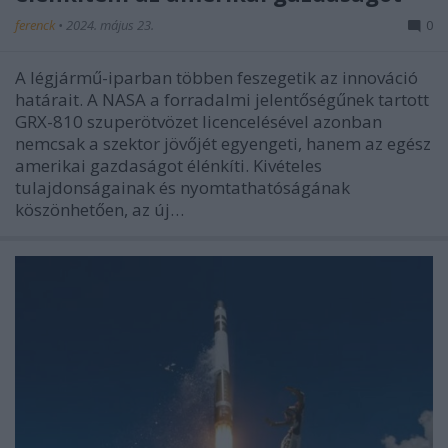
ferenck
•
2024. május 23.
0
A légjármű-iparban többen feszegetik az innováció
határait. A NASA a forradalmi jelentőségűnek tartott
GRX-810 szuperötvözet licencelésével azonban
nemcsak a szektor jövőjét egyengeti, hanem az egész
amerikai gazdaságot élénkíti. Kivételes
tulajdonságainak és nyomtathatóságának
köszönhetően, az új…