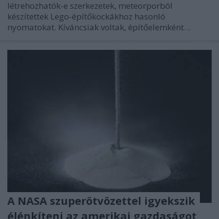
létrehozhatók-e szerkezetek, meteorporból
készítettek Lego-építőkockákhoz hasonló
nyomatokat. Kíváncsiak voltak, építőelemként…
A NASA szuperötvözettel igyekszik
élénkíteni az amerikai gazdaságot