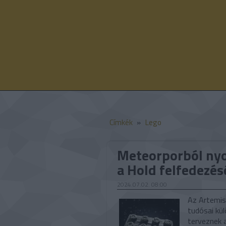
Címkék
»
Lego
Meteorporból nyo
a Hold felfedezé
2024.07.02. 08:00
Az Artemis
tudósai kü
terveznek 