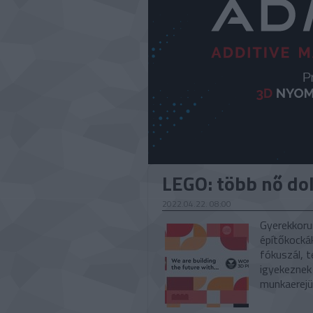
LEGO: több nő do
2022.04.22. 08:00
Gyerekkoru
építőkocká
fókuszál, t
igyekeznek 
munkaerejü