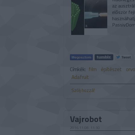
az ausztrál
először fej
használhatj
PassivDom
Címkék:
film
építészet
orvo
Adafruit
Szólj hozzá!
Vajrobot
2016.11.08. 11:30