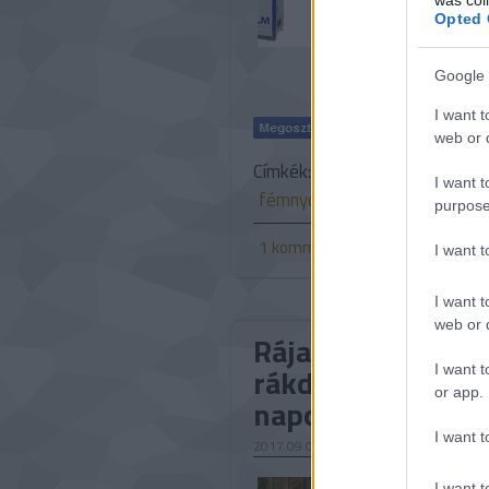
olvasztás) 
Opted 
Google 
I want t
web or d
Címkék:
szoftver
nanotech
I want t
fémnyomtatás
Sculpteo
f
purpose
1
komment
I want 
I want t
web or d
Rája-tengeralattj
rákdiagnosztika, 
I want t
or app.
napokban történ
I want t
2017.09.01. 08:30
Partneri s
I want t