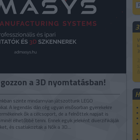
3
V
k
3
3
s
A
lgozzon a 3D nyomtatásban!
H
nkban szinte mindannyian játszottunk LEGO
kkal. A legendás dán cég ugyan elsősorban gyerekekre
ermékeinek ők a célcsoport, de a felnőttek napjait is
minél élhetőbbé tenni. Ennek egyik jeleként diverzifikálják
ket, és csatlakoztak a Nők a 3D…