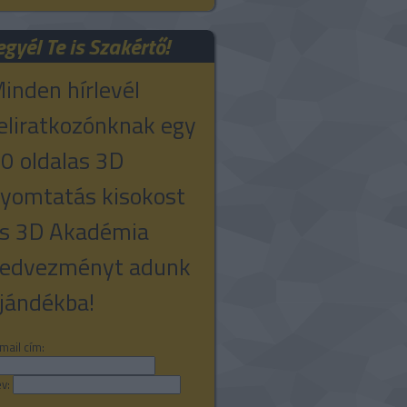
egyél Te is Szakértő!
inden hírlevél
eliratkozónknak egy
0 oldalas 3D
yomtatás kisokost
s 3D Akadémia
edvezményt adunk
jándékba!
mail cím:
v: