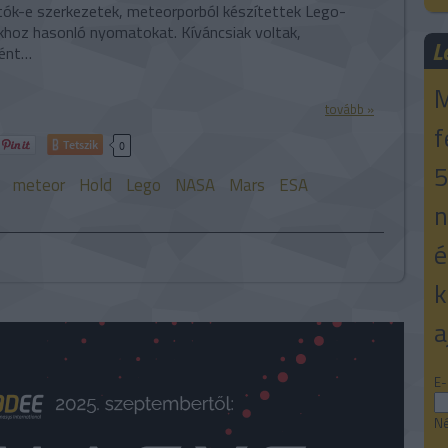
tók-e szerkezetek, meteorporból készítettek Lego-
khoz hasonló nyomatokat. Kíváncsiak voltak,
L
ként…
M
tovább »
f
Tetszik
0
5
meteor
Hold
Lego
NASA
Mars
ESA
n
é
k
a
E-
Né