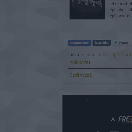
létrehozha
építőkocká
építőelem
Címkék:
űrkutatás
építészet
holdkőzet
Szólj hozzá!