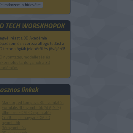
D TECH WORSKHOPOK
egyél részt a 3D Akadémia
épzésein és szerezz átfogó tudást a
D technológiák jelenéről és jövőjéről!
D nyomtatás, modellezés és
zkennelés tanfolyamok a 3D
kadémián.
asznos linkek
Markforged kompozit 3D nyomtatók
Formlabs 3D nyomtatók (SLA, SLS)
Ultimaker FDM 3D nyomtatók
CraftUnique magyar FDM 3D
nyomtatók
Bérnyomtatás
3D szkennerek