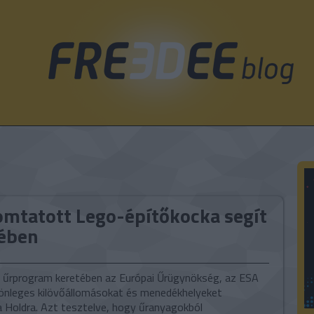
mtatott Lego-építőkocka segít
sében
 űrprogram keretében az Európai Űrügynökség, az ESA
lönleges kilövőállomásokat és menedékhelyeket
a Holdra. Azt tesztelve, hogy űranyagokból