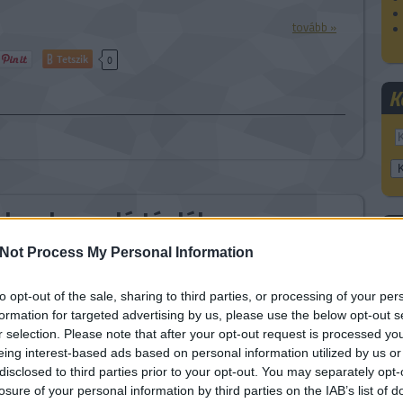
tovább »
Tetszik
0
K
hoz hasonló téglák
F
l
Not Process My Personal Information
to opt-out of the sale, sharing to third parties, or processing of your per
pú 3D nyomtatást gyakran használják eddigieknél
A
formation for targeted advertising by us, please use the below opt-out s
bb formák, szerkezek kivitelezéséhez. Használatuk
r selection. Please note that after your opt-out request is processed y
s előnye a gyártási idő lerövidítése. Több kivitelező
eing interest-based ads based on personal information utilized by us or
hogy a megoldás környezetbarátabb is, mint a klasszikus
disclosed to third parties prior to your opt-out. You may separately opt-
Csak annyi anyagot használnak el,…
losure of your personal information by third parties on the IAB’s list of