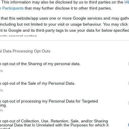
. This information may also be disclosed by us to third parties on the
IA
Participants
that may further disclose it to other third parties.
tovább »
 that this website/app uses one or more Google services and may gath
Tetszik
0
including but not limited to your visit or usage behaviour. You may click 
 to Google and its third-party tags to use your data for below specifi
rnyezetbarát technológiák
Lego
nyomtatóanyagok
ogle consent section.
l Data Processing Opt Outs
E
o opt-out of the Sharing of my personal data.
fémnyomtatástól az első
In
páros hídig – a napokban
o opt-out of the Sale of my Personal Data.
In
to opt-out of processing my Personal Data for Targeted
ing.
l Charles Darwin Egyetem elkezdte használni a más
In
százszor-ezerszer gyorsabban dolgozó LIGHTSPEED
sség”) fémnyomtatót. Elsőként réz és
o opt-out of Collection, Use, Retention, Sale, and/or Sharing
arabokat printeltek a SPEE3D SLM (szelektív lézeres
ersonal Data that Is Unrelated with the Purposes for which it
lected.