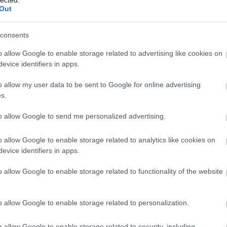
technikával, lézeres…
Out
consents
tovább »
o allow Google to enable storage related to advertising like cookies on
Tetszik
0
evice identifiers in apps.
kerékpár
szolgáltatások
ipar
Lego
o allow my user data to be sent to Google for online advertising
émpor
s.
to allow Google to send me personalized advertising.
o allow Google to enable storage related to analytics like cookies on
evice identifiers in apps.
áró, okostelefonos
óriás Lego Go-Kart – a
o allow Google to enable storage related to functionality of the website
t
o allow Google to enable storage related to personalization.
zerződést kötött a san diegoi Robo 3D nyomtatócég és
o allow Google to enable storage related to security, including