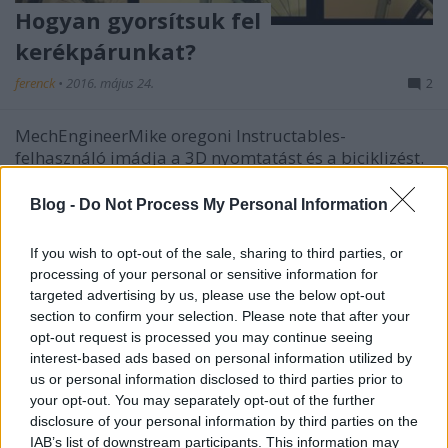
Hogyan gyorsítsuk fel
kerékpárunkat?
ferenck
•
2016. május 24.
2
MechEngineerMike oregoni Instructables-
felhasználó imádja a 3D nyomtatást és a biciklizést.
Régóta akart magának e-kerékpárt, de nem volt rá 4
ezer dollárja, vagy 1500 egy átalakító csomaghoz.
Blog -
Do Not Process My Personal Information
Úgy döntött, hogy mivel nincs elég pénze, maga
alkot valamit, és végül speciális…
If you wish to opt-out of the sale, sharing to third parties, or
processing of your personal or sensitive information for
targeted advertising by us, please use the below opt-out
section to confirm your selection. Please note that after your
opt-out request is processed you may continue seeing
interest-based ads based on personal information utilized by
us or personal information disclosed to third parties prior to
your opt-out. You may separately opt-out of the further
disclosure of your personal information by third parties on the
IAB’s list of downstream participants. This information may