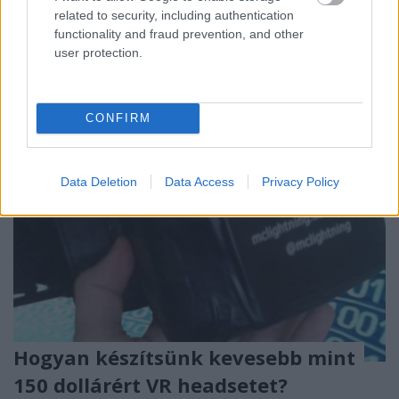
tartót, életnagyságú babákat, aztán a mitikus
related to security, including authentication
hüllővel kezdett el foglalkozni: tavaly…
functionality and fraud prevention, and other
user protection.
CONFIRM
Data Deletion
Data Access
Privacy Policy
Hogyan készítsünk kevesebb mint
150 dollárért VR headsetet?