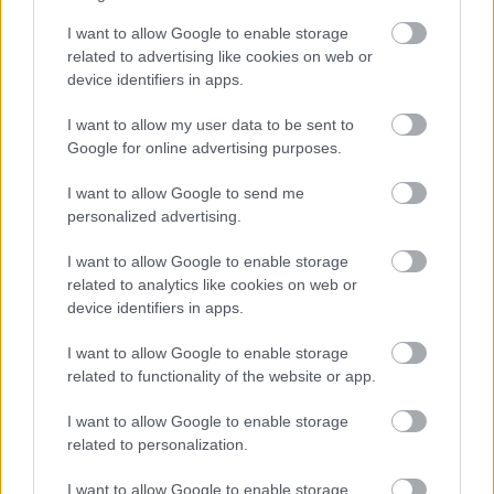
I want to allow Google to enable storage
related to advertising like cookies on web or
device identifiers in apps.
I want to allow my user data to be sent to
Google for online advertising purposes.
I want to allow Google to send me
personalized advertising.
I want to allow Google to enable storage
related to analytics like cookies on web or
Sárkánykopogtató Madridból
device identifiers in apps.
ferenck
•
2016. április 19.
0
I want to allow Google to enable storage
related to functionality of the website or app.
A madridi digitális festő és illusztrátor Sonia Verdu
I want to allow Google to enable storage
különleges kopogtató fájljait osztotta meg az
related to personalization.
Instructables-en és a Thingiverse-en. Verdu
korábban printelt már robotformájú okostelefon-
I want to allow Google to enable storage