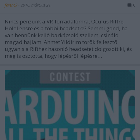
ferenck
•
2016. március 21.
0
Nincs pénzünk a VR-forradalomra, Oculus Riftre,
HoloLensre és a többi headsetre? Semmi gond, ha
van bennünk kellő barkácsoló szellem, csináld
magad hajlam. Ahmet Yildirim török fejlesztő
ugyanis a Rifthez hasonló headsetet dolgozott ki, és
meg is osztotta, hogy lépésről lépésre…