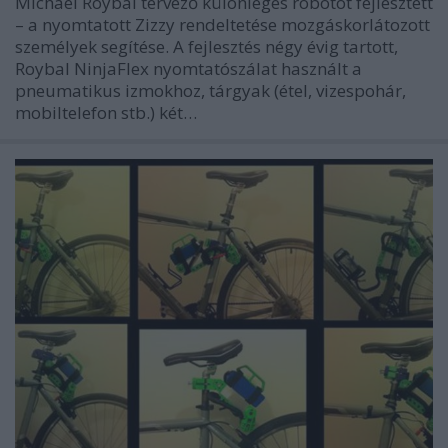
Michael Roybal tervező különleges robotot fejlesztett
– a nyomtatott Zizzy rendeltetése mozgáskorlátozott
személyek segítése. A fejlesztés négy évig tartott,
Roybal NinjaFlex nyomtatószálat használt a
pneumatikus izmokhoz, tárgyak (étel, vizespohár,
mobiltelefon stb.) két…