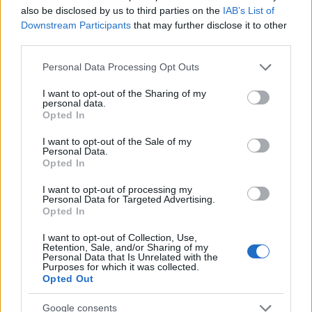
also be disclosed by us to third parties on the
IAB’s List of
Downstream Participants
that may further disclose it to other
third parties.
Please note that this website/app uses one or more Google
Personal Data Processing Opt Outs
services and may gather and store information including but
not limited to your visit or usage behaviour. You may click to
I want to opt-out of the Sharing of my
Vezet, úszik és repül a nyomtatott
personal data.
grant or deny consent to Google and its third-party tags to
Opted In
use your data for below specified purposes in below Google
konceptautó
consent section.
I want to opt-out of the Sale of my
ferenck
•
2016. május 23.
0
Personal Data.
Opted In
Aldric Negrier portugál robotikus és 3D designer
I want to opt-out of processing my
Personal Data for Targeted Advertising.
2010 óta foglalkozik a bluetoothon keresztül
Opted In
okostelefonos vagy számítógépes irányítású, de
távvezérelt fedélzeti okostelefonnal is működő
I want to opt-out of Collection, Use,
DriveMyPhone nyomtatott konceptautó projekttel. A
Retention, Sale, and/or Sharing of my
Personal Data that Is Unrelated with the
teljesen moduláris, extra alkatrészekkel…
Purposes for which it was collected.
Opted Out
Google consents