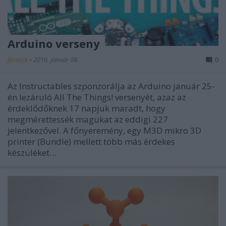
Arduino verseny
ferenck
•
2016. január 08.
0
Az Instructables szponzorálja az Arduino január 25-
én lezáruló All The Things! versenyét, azaz az
érdeklődőknek 17 napjuk maradt, hogy
megmérettessék magukat az eddigi 227
jelentkezővel. A főnyeremény, egy M3D mikro 3D
printer (Bundle) mellett több más érdekes
készüléket…