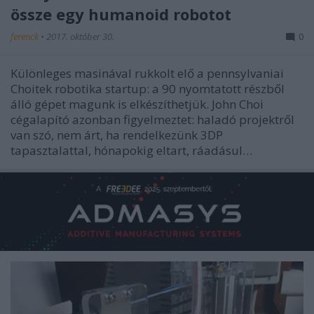
össze egy humanoid robotot
ferenck
•
2017. október 30.
0
Különleges masinával rukkolt elő a pennsylvaniai
Choitek robotika startup: a 90 nyomtatott részből
álló gépet magunk is elkészíthetjük. John Choi
cégalapító azonban figyelmeztet: haladó projektről
van szó, nem árt, ha rendelkezünk 3DP
tapasztalattal, hónapokig eltart, ráadásul…