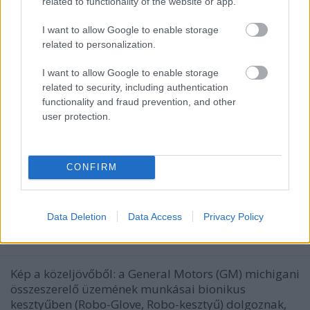
related to functionality of the website or app.
I want to allow Google to enable storage
related to personalization.
I want to allow Google to enable storage
related to security, including authentication
functionality and fraud prevention, and other
user protection.
CONFIRM
Robotkesztyű 3D nyomtatáshoz
Data Deletion
Data Access
Privacy Policy
ferenck
•
2018. július 26.
0
Kép a közeljövőből: a General Motors (GM) michigani
összeszerelő üzemének munkásai bionikus
kesztyűben (Robo-Glove, Robo-kesztyű) dolgoznak,