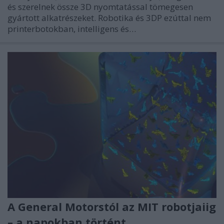
és szerelnek össze 3D nyomtatással tömegesen
gyártott alkatrészeket. Robotika és 3DP ezúttal nem
printerbotokban, intelligens és…
A General Motorstól az MIT robotjaiig
– a napokban történt