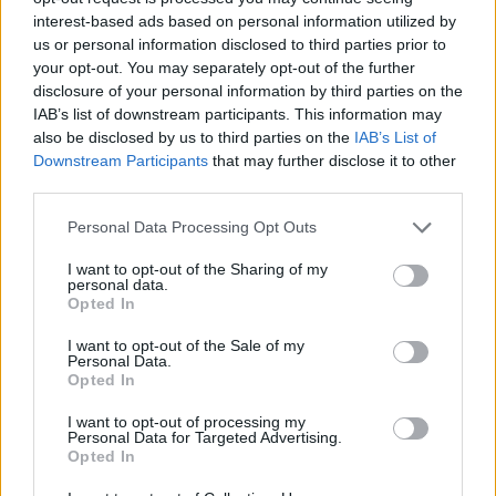
Chevrolet-alkatrészt a General
interest-based ads based on personal information utilized by
Motors
us or personal information disclosed to third parties prior to
your opt-out. You may separately opt-out of the further
ferenck
•
2022. június 21.
0
disclosure of your personal information by third parties on the
IAB’s list of downstream participants. This information may
A General Motors 2020-ban komoly összegeket
also be disclosed by us to third parties on the
IAB’s List of
ruházott be additív gyártótechnológiájának
Downstream Participants
that may further disclose it to other
továbbfejlesztésébe. Az erre a célra specializált ipari
third parties.
központot jelentős mértékben bővítették. A GM több
Please note that this website/app uses one or more Google
mint egy évtizede folyamatosan kísérletezik a 3DP
Personal Data Processing Opt Outs
services and may gather and store information including but
autóipari használatával, mostanra pedig arra a
not limited to your visit or usage behaviour. You may click to
I want to opt-out of the Sharing of my
szintre…
personal data.
grant or deny consent to Google and its third-party tags to
Opted In
use your data for below specified purposes in below Google
consent section.
I want to opt-out of the Sale of my
Personal Data.
Opted In
I want to opt-out of processing my
Personal Data for Targeted Advertising.
Opted In