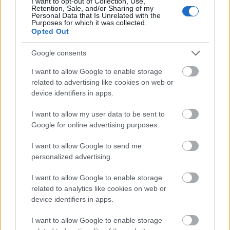
I want to opt-out of Collection, Use,
Retention, Sale, and/or Sharing of my
Personal Data that Is Unrelated with the
Purposes for which it was collected.
Opted Out
Google consents
I want to allow Google to enable storage
Új 3D nyomtatóközpontot nyit a
related to advertising like cookies on web or
device identifiers in apps.
General Motors
ferenck
•
2020. december 17.
0
I want to allow my user data to be sent to
Google for online advertising purposes.
A General Motors (GM) régóta foglalkozik 3D
I want to allow Google to send me
nyomtatással, szerteágazó tevékenységével az
personalized advertising.
additív gyártás ipari térhódításának egyik
élenjárójának számít. A mamutcég most 1400
I want to allow Google to enable storage
négyzetméteres Additív Iparosítási Központot (AIC)
related to analytics like cookies on web or
nyit. Az új létesítmény kimondott célja a 3D
device identifiers in apps.
nyomtatótechnológiák…
I want to allow Google to enable storage