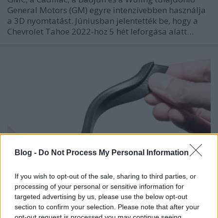
General Motors (GM) egyre intenzívebben használja
a 3D nyomtatást. Júniusban jelentették be, hogy a
Chevrolet Tahoe 2022-höz 5 hét leforgása alatt…
Blog -
Do Not Process My Personal Information
If you wish to opt-out of the sale, sharing to third parties, or
processing of your personal or sensitive information for
targeted advertising by us, please use the below opt-out
Öt hét alatt nyomtatott 60 ezer
section to confirm your selection. Please note that after your
opt-out request is processed you may continue seeing