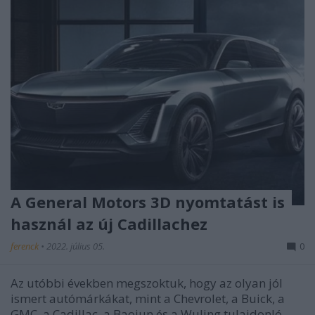
A General Motors 3D nyomtatást is
használ az új Cadillachez
ferenck
•
2022. július 05.
0
Az utóbbi években megszoktuk, hogy az olyan jól
ismert autómárkákat, mint a Chevrolet, a Buick, a
GMC, a Cadillac, a Baojun és a Wuling tulajdonló