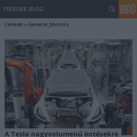
FREEDEE BLOG
Címkék
»
General_Motors
A Tesla nagyvolumenű öntésekre