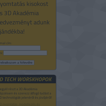
yomtatás kisokost
s 3D Akadémia
edvezményt adunk
jándékba!
mail cím:
v:
D TECH WORSKHOPOK
egyél részt a 3D Akadémia
épzésein és szerezz átfogó tudást a
D technológiák jelenéről és jövőjéről!
D nyomtatás, modellezés és