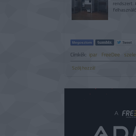
rendszert.
felhasznál
Címkék:
ipar
FreeDee
szele
Szólj hozzá!