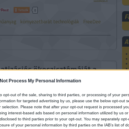
Tetszik
0
F
műanyag
környezetbarát technológiák
FreeDee
A
tizációs ökoszisztémáját a
Not Process My Personal Information
ói elektronika éves legnagyobb seregszemléjén, a január
to opt-out of the sale, sharing to third parties, or processing of your per
özött, hagyományosan Las Vegasban rendezett CES
formation for targeted advertising by us, please use the below opt-out s
iadásán” a Formlabs három új terméket mutatott be. A
r selection. Please note that after your opt-out request is processed y
 a Fleet Control és a High Volume Resin System együtt
eing interest-based ads based on personal information utilized by us or
 Formlabs Automation Ecosystemet. Az…
disclosed to third parties prior to your opt-out. You may separately opt-
losure of your personal information by third parties on the IAB’s list of