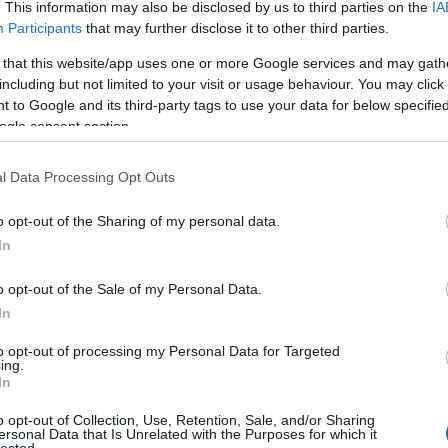
. This information may also be disclosed by us to third parties on the
IA
E
Participants
that may further disclose it to other third parties.
tovább »
 that this website/app uses one or more Google services and may gath
Tetszik
0
including but not limited to your visit or usage behaviour. You may click 
 to Google and its third-party tags to use your data for below specifi
labs
ogle consent section.
l Data Processing Opt Outs
o opt-out of the Sharing of my personal data.
In
o opt-out of the Sale of my Personal Data.
Smile Design (DSD) a 3D nyomtatás egyik leggyorsabban
In
almazási területén, a fogászatban dolgoz ki a szakma
felgyorsító, a területet tovább modernizáló tevő
to opt-out of processing my Personal Data for Targeted
ing.
at. A cél érdekében igyekszik együttműködni a hasonló
In
valló és a jövő fogászatát megalapozó…
o opt-out of Collection, Use, Retention, Sale, and/or Sharing
ersonal Data that Is Unrelated with the Purposes for which it
lected.