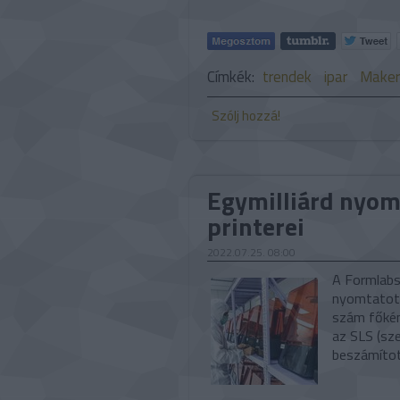
Címkék:
trendek
ipar
Maker
Szólj hozzá!
Egymilliárd nyom
printerei
2022.07.25. 08:00
A Formlabs 
nyomtatott
szám főkén
az SLS (sze
beszámítot