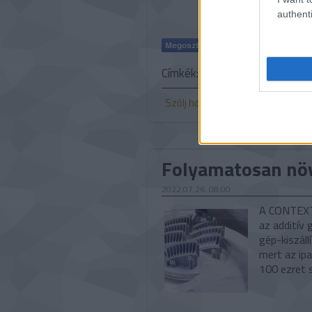
authenti
Címkék:
sztereolitográfia
Fr
Szólj hozzá!
Folyamatosan növ
2022.07.26. 08:00
A CONTEXT
az additív 
gép-kiszáll
mert az ipa
100 ezret s