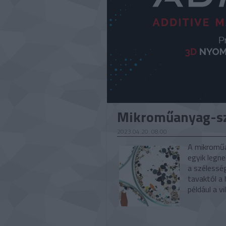
Mikroműanyag-s
2023.04.20. 08:00
A mikroműa
egyik legn
a szélesség
tavaktól a
például a v