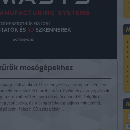
s
A
H
zűrők mosógépekhez
nyagok által okozott szennyezés a környezetvédelem
ehezebben kezelhető problémája. Ezeknek az anyagoknak
e az öt millimétert sem éri el; óceánoktól, folyóktól,
K
 hegycsúcsokig és a tengerárkokig sajnos mindenhol,
ilágóceán-felszín 88 százalékán…
tovább »