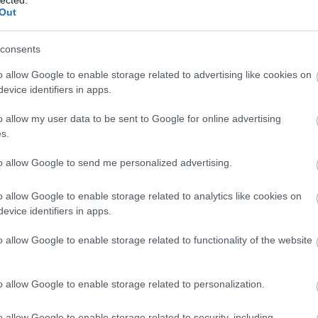
tovább »
Out
Tetszik
0
consents
ok
FreeDee
Formlabs
o allow Google to enable storage related to advertising like cookies on
evice identifiers in apps.
o allow my user data to be sent to Google for online advertising
s.
al sok iparágban megvalósul a
to allow Google to send me personalized advertising.
zériás gyártás
o allow Google to enable storage related to analytics like cookies on
evice identifiers in apps.
 egyedi kialakítása, „személyre szabhatóságuk”, a
ékony kis- és közepes szériás gyártás lehetősége az
o allow Google to enable storage related to functionality of the website
lógia legnagyobb előnyei közé tartoznak. A német IBL
éldául a gépek és járművek egyedire kidolgozható
o allow Google to enable storage related to personalization.
dszere miatt választotta a Formlabs szelektív…
o allow Google to enable storage related to security, including