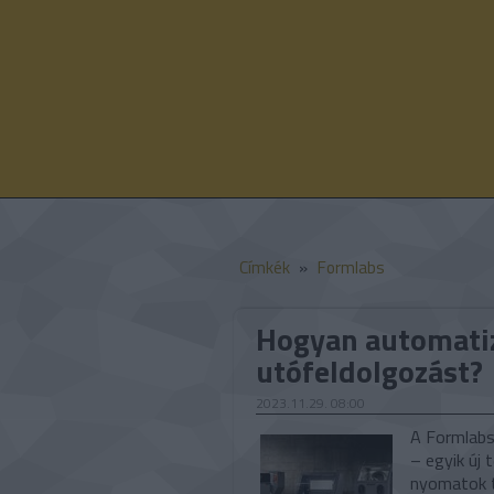
Címkék
»
Formlabs
Hogyan automatiz
utófeldolgozást?
2023.11.29. 08:00
A Formlabs
– egyik új 
nyomatok t