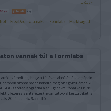
tovább »
Tetszik
0
Bot
FreeDee
Ultimaker
Formlabs
Markforged
aton vannak túl a Formlabs
arról számolt be, hogy a tíz éves alapítás óta a gépein
 darabok száma most haladta meg az egymilliárdot. A
t SLA (sztereolitográfia) alapú gépekre vonatkozik, de
lektív lézeres szinterezés) nyomtatókkal készülteket is
ták. 2021-ben kb. 9,4 millió…