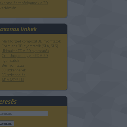
zkennelés tanfolyamok a 3D
kadémián.
asznos linkek
Markforged kompozit 3D nyomtatók
Formlabs 3D nyomtatók (SLA, SLS)
Ultimaker FDM 3D nyomtatók
CraftUnique magyar FDM 3D
nyomtatók
Bérnyomtatás
3D szkennerek
3D szkennelés
ADMASYS HU
eresés