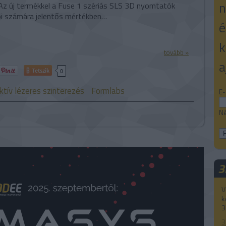
n
 Az új termékkel a Fuse 1 szériás SLS 3D nyomtatók
ói számára jelentős mértékben…
é
k
tovább »
a
Tetszik
0
ktív lézeres szinterezés
Formlabs
E-
Né
3
V
k
3
3