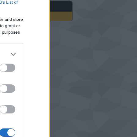
B’s List of
gyéb
er and store
to grant or
ed purposes