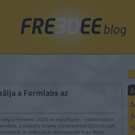
L
álja a Formlabs az
M
f
 még a Formnext 2023-on mutatta be – többek között
termékét, a szelektív lézeres szinterezéssel (SLS) készült
5
isztítását és polírozását automatizáló Fuse Blast