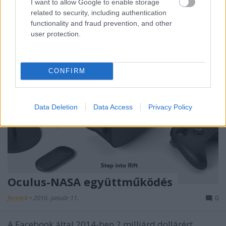
pozíciójára törő…
I want to allow Google to enable storage
related to security, including authentication
functionality and fraud prevention, and other
user protection.
CONFIRM
Data Deletion
Data Access
Privacy Policy
Oculus-NASA együttműködés
ferenck
•
2016. január 11.
0
A Facebook által 2014-ben 2 milliárd dollárért