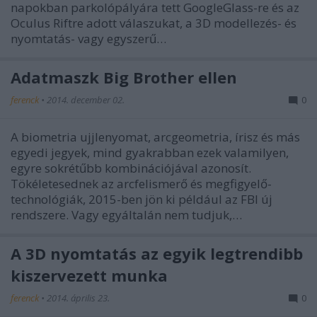
napokban parkolópályára tett GoogleGlass-re és az
Oculus Riftre adott válaszukat, a 3D modellezés- és
nyomtatás- vagy egyszerű…
Adatmaszk Big Brother ellen
ferenck
•
2014. december 02.
0
A biometria ujjlenyomat, arcgeometria, írisz és más
egyedi jegyek, mind gyakrabban ezek valamilyen,
egyre sokrétűbb kombinációjával azonosít.
Tökéletesednek az arcfelismerő és megfigyelő-
technológiák, 2015-ben jön ki például az FBI új
rendszere. Vagy egyáltalán nem tudjuk,…
A 3D nyomtatás az egyik legtrendibb
kiszervezett munka
ferenck
•
2014. április 23.
0