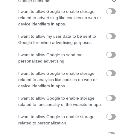
Google consents
I want to allow Google to enable storage
related to advertising like cookies on web or
device identifiers in apps.
I want to allow my user data to be sent to
Google for online advertising purposes.
I want to allow Google to send me
personalized advertising.
Virtuálisvalóság-részleget indított a
I want to allow Google to enable storage
Google
related to analytics like cookies on web or
device identifiers in apps.
ferenck
•
2016. január 18.
0
I want to allow Google to enable storage
A Google múlt héten jelentette be virtuálisvalóság-
related to functionality of the website or app.
számításokkal foglalkozó új részlegét. Egyes
vélemények szerint a lépéssel utol akarják érni a
I want to allow Google to enable storage
HoloLenst még ebben a negyedévben forgalmazó
related to personalization.
Microsoftot és az Oculus Rifttel a VR-terep vezető