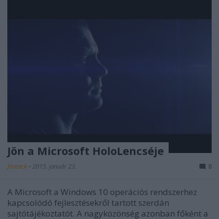
Jön a Microsoft HoloLencséje
ferenck
•
2015. január 23.
8
A Microsoft a Windows 10 operációs rendszerhez
kapcsolódó fejlesztésekről tartott szerdán
sajtótájékoztatót. A nagyközönség azonban főként a