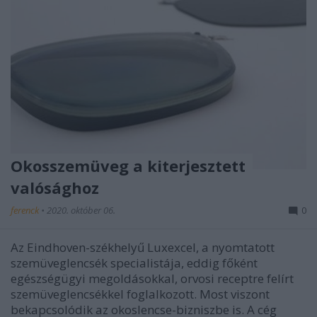
Okosszemüveg a kiterjesztett
valósághoz
ferenck
•
2020. október 06.
0
Az Eindhoven-székhelyű Luxexcel, a nyomtatott
szemüveglencsék specialistája, eddig főként
egészségügyi megoldásokkal, orvosi receptre felírt
szemüveglencsékkel foglalkozott. Most viszont
bekapcsolódik az okoslencse-bizniszbe is. A cég