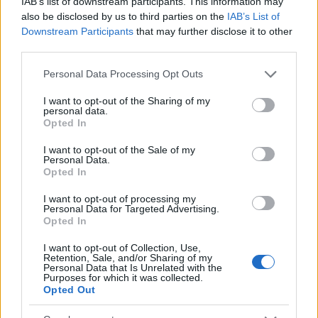
IAB’s list of downstream participants. This information may
also be disclosed by us to third parties on the
IAB’s List of
Downstream Participants
that may further disclose it to other
third parties.
3D nyomtatás startupot vásárolt a
Facebook
Please note that this website/app uses one or more Google
Personal Data Processing Opt Outs
services and may gather and store information including but
ferenck
•
2016. szeptember 21.
0
not limited to your visit or usage behaviour. You may click to
I want to opt-out of the Sharing of my
personal data.
grant or deny consent to Google and its third-party tags to
Opted In
use your data for below specified purposes in below Google
Izgalmas koncepcióval állt elő az idei CES-en a
consent section.
beszédes nevű Nascent Objects startup: mi lenne, ha
I want to opt-out of the Sale of my
Personal Data.
okostelefonunkat és más fogyasztói elektronikai
Opted In
termékeinket nem cserélgetnénk egyre gyorsabban,
hanem a még jó alkatrészeket 3D nyomtatott
I want to opt-out of processing my
Personal Data for Targeted Advertising.
formában újrahasználnánk? Például jelentősen
Opted In
csökkenne az…
I want to opt-out of Collection, Use,
Retention, Sale, and/or Sharing of my
Personal Data that Is Unrelated with the
Purposes for which it was collected.
Opted Out