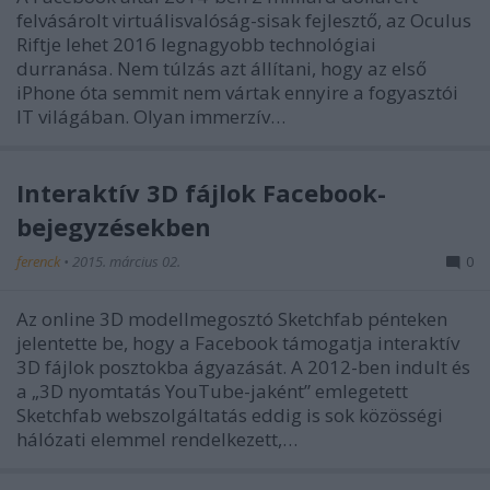
felvásárolt virtuálisvalóság-sisak fejlesztő, az Oculus
Riftje lehet 2016 legnagyobb technológiai
durranása. Nem túlzás azt állítani, hogy az első
iPhone óta semmit nem vártak ennyire a fogyasztói
IT világában. Olyan immerzív…
Interaktív 3D fájlok Facebook-
bejegyzésekben
ferenck
•
2015. március 02.
0
Az online 3D modellmegosztó Sketchfab pénteken
jelentette be, hogy a Facebook támogatja interaktív
3D fájlok posztokba ágyazását. A 2012-ben indult és
a „3D nyomtatás YouTube-jaként” emlegetett
Sketchfab webszolgáltatás eddig is sok közösségi
hálózati elemmel rendelkezett,…