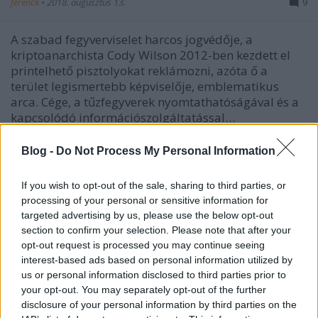
ferenck
•
2018. augusztus 13.
9
A szabad fegyverviselet harcos jogvédője, a
kriptoanarchista Cody Wilson 2012-ben kezdett el
printelhető pisztolyokat reklámozni, azóta ő a
terület legismertebb képviselője, emblematikus
arca. Cége, a tűzfegyverek nyomtathatóságával és a
kapcsolódó információszolgáltatással…
Blog -
Do Not Process My Personal Information
If you wish to opt-out of the sale, sharing to third parties, or
processing of your personal or sensitive information for
targeted advertising by us, please use the below opt-out
section to confirm your selection. Please note that after your
opt-out request is processed you may continue seeing
interest-based ads based on personal information utilized by
us or personal information disclosed to third parties prior to
your opt-out. You may separately opt-out of the further
disclosure of your personal information by third parties on the