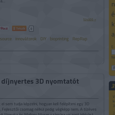
 a…
n
é
tovább »
k
Tetszik
0
a
source
innovátorok
DIY
bioprinting
RepRap
E-
Né
k díjnyertes 3D nyomtatót
3
V
k
 el sem tudja képzelni, hogyan kell felépíteni egy 3D
3
 Fejlesztői csomag nélkül pedig végképp nem. A tízéves
3
di Shievitz és Mallory Moser számára viszont kihívást