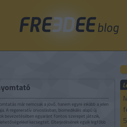
L
onyomtató
M
omtatás már nemcsak a jövő, hanem egyre inkább a jelen
f
ja. A regeneratív orvoslásban, biomedikális alapú új
 bevezetésében egyaránt fontos szerepet játszik,
5
lehetőségekkel kecsegtet. Elterjedésének egyik legfőbb