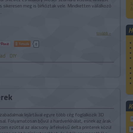
s
és sikeresen meg is birkóztak vele. Mindketten vállalkozó
A
…
H
tovább »
Tetszik
0
gad
DIY
erek
K
zabadalmak lejártával egyre több cég foglalkozik 3D
al. Folyamatosan bővül a hardverkínálat, esnek az árak.
com ezúttal az alacsony árfekvésű delta printerek közül