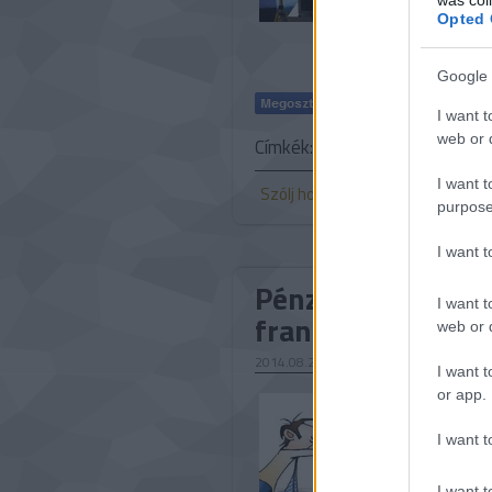
Opted 
Google 
I want t
web or d
Címkék:
orvosi
DIY
I want t
Szólj hozzá!
purpose
I want 
Pénzkiadó automa
I want t
francia férfi
web or d
2014.08.25. 11:30
I want t
Azért tartó
or app.
otthonában
módszerrel
I want t
kamu előla
megkopaszt
I want t