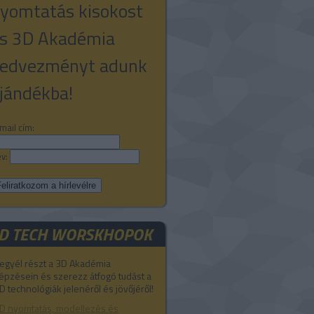
yomtatás kisokost
s 3D Akadémia
edvezményt adunk
jándékba!
mail cím:
v:
D TECH WORSKHOPOK
egyél részt a 3D Akadémia
épzésein és szerezz átfogó tudást a
D technológiák jelenéről és jövőjéről!
D nyomtatás, modellezés és