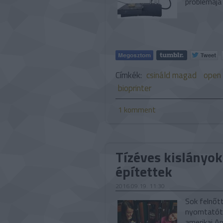
problémája
Címkék:
csináld magad
open 
bioprinter
1
komment
Tízéves kislányo
építettek
2016.09.19. 11:30
Sok felnőtt
nyomtatót.
amerikai An