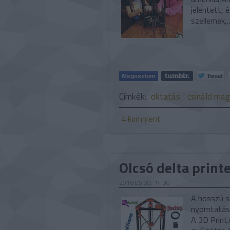
jelentett, 
szellemek,
Címkék:
oktatás
csináld ma
4
komment
Olcsó delta print
2016.05.09. 14:30
A hosszú s
nyomtatáss
A 3D Print.