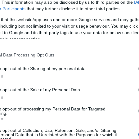
znos, sereg videoalkalmazásra…
. This information may also be disclosed by us to third parties on the
IA
E
Participants
that may further disclose it to other third parties.
 that this website/app uses one or more Google services and may gath
tovább »
including but not limited to your visit or usage behaviour. You may click 
 to Google and its third-party tags to use your data for below specifi
Tetszik
0
ogle consent section.
gad
robot
okostelefon
DIY
l Data Processing Opt Outs
o opt-out of the Sharing of my personal data.
In
észrobot
o opt-out of the Sale of my Personal Data.
In
esign és építészeti blog, a Deezen és az autógyártó
to opt-out of processing my Personal Data for Targeted
ing.
tervezővel, művésszel dolgozik együtt a futurisztikus
In
at valóra váltó Frontiers kampányban.…
o opt-out of Collection, Use, Retention, Sale, and/or Sharing
ersonal Data that Is Unrelated with the Purposes for which it
lected.