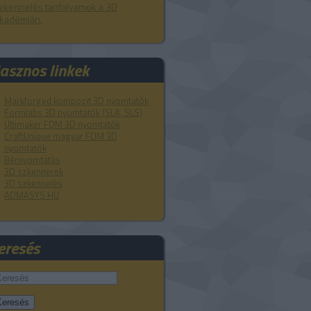
zkennelés tanfolyamok a 3D
kadémián.
asznos linkek
Markforged kompozit 3D nyomtatók
Formlabs 3D nyomtatók (SLA, SLS)
Ultimaker FDM 3D nyomtatók
CraftUnique magyar FDM 3D
nyomtatók
Bérnyomtatás
3D szkennerek
3D szkennelés
ADMASYS HU
eresés