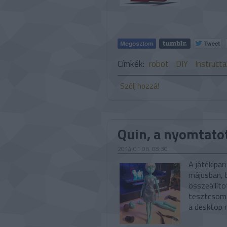
Címkék:
robot
DIY
Instruct
Szólj hozzá!
Quin, a nyomtato
2014.01.06. 08:30
A játékipa
májusban, 
összeállíto
tesztcsoma
a desktop 