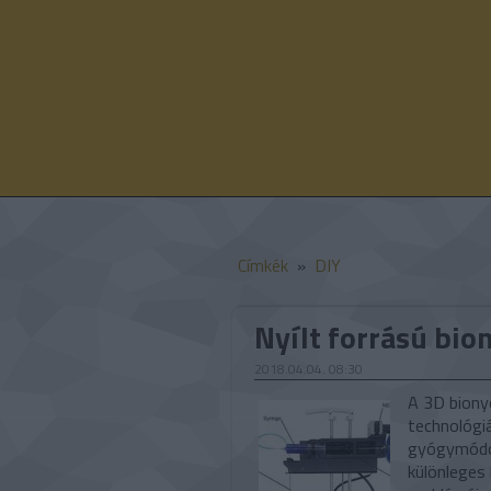
Címkék
»
DIY
Nyílt forrású bi
2018.04.04. 08:30
A 3D biony
technológiá
gyógymódok
különleges 