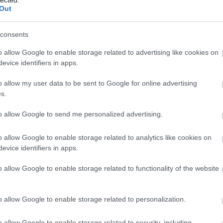
Out
tovább »
consents
Tetszik
0
o allow Google to enable storage related to advertising like cookies on
evice identifiers in apps.
o allow my user data to be sent to Google for online advertising
s.
to allow Google to send me personalized advertising.
tához nyomtatott előlapot egy
o allow Google to enable storage related to analytics like cookies on
evice identifiers in apps.
o allow Google to enable storage related to functionality of the website
ztattak le egy 34 éves francia férfit marseille-i
, mert bankautomatákat fosztogatott. Egyedi
 dézsmálta az ATM-eket: bankkártya adatokat lemásoló
o allow Google to enable storage related to personalization.
pot nyomtatott hozzájuk, amivel többeket
ott. A Caisse d'Epargne-nak tavaly…
o allow Google to enable storage related to security, including