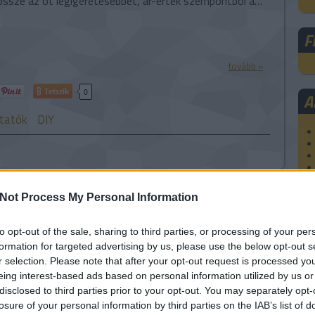
össze az öt legígéretesebbet, ár-érték szempontból a…
F
tovább »
Tetszik
0
A
tatók
DIY
Not Process My Personal Information
ibot az oktatásban
to opt-out of the sale, sharing to third parties, or processing of your per
formation for targeted advertising by us, please use the below opt-out s
merikai Endurance startup tavaly mutatta be
r selection. Please note that after your opt-out request is processed y
 SelfieBotját, egy multifunkcionális (automatikus
eing interest-based ads based on personal information utilized by us or
 arckövetés, távirányítható kamera stb.), okos
disclosed to third parties prior to your opt-out. You may separately opt-
t, lényegében egy okostelefonos vezérlésű robotot.
losure of your personal information by third parties on the IAB’s list of