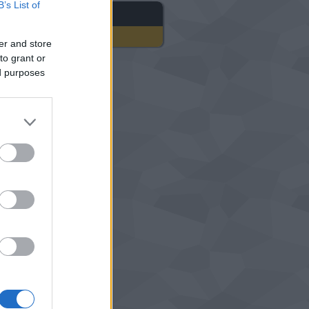
B’s List of
gyéb
er and store
to grant or
ed purposes