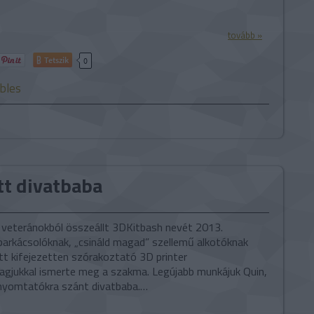
tovább »
Tetszik
0
ables
tt divatbaba
ri veteránokból összeállt 3DKitbash nevét 2013.
barkácsolóknak, „csináld magad” szellemű alkotóknak
tt kifejezetten szórakoztató 3D printer
gjukkal ismerte meg a szakma. Legújabb munkájuk Quin,
nyomtatókra szánt divatbaba.…