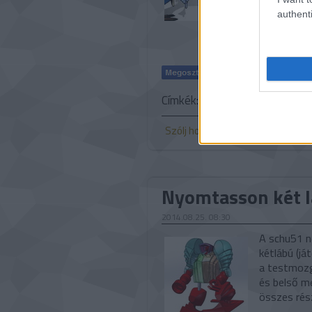
authenti
Címkék:
bűnügy
DIY
Szólj hozzá!
Nyomtasson két l
2014.08.25. 08:30
A schu51 n
kétlábú (já
a testmozg
és belső me
összes ré