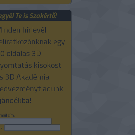
egyél Te is Szakértő!
inden hírlevél
eliratkozónknak egy
0 oldalas 3D
yomtatás kisokost
s 3D Akadémia
edvezményt adunk
jándékba!
mail cím:
v: