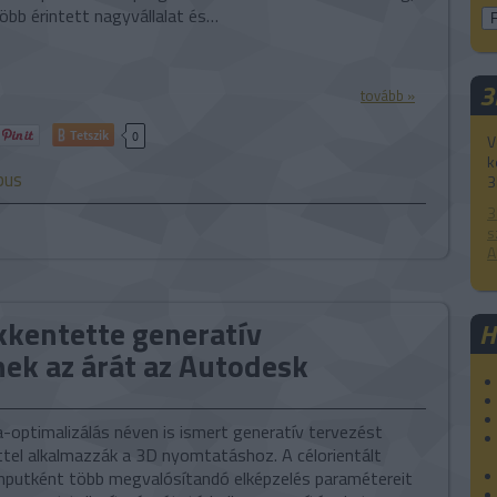
öbb érintett nagyvállalat és…
3
tovább »
Tetszik
0
V
k
bus
3
3
s
A
kkentette generatív
H
ek az árát az Autodesk
-optimalizálás néven is ismert generatív tervezést
ttel alkalmazzák a 3D nyomtatáshoz. A célorientált
nputként több megvalósítandó elképzelés paramétereit