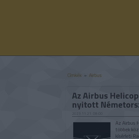
Címkék
»
Airbus
Az Airbus Helico
nyitott Németor
2023.11.21. 08:00
Az Airbus 
többek köz
kísérleti R