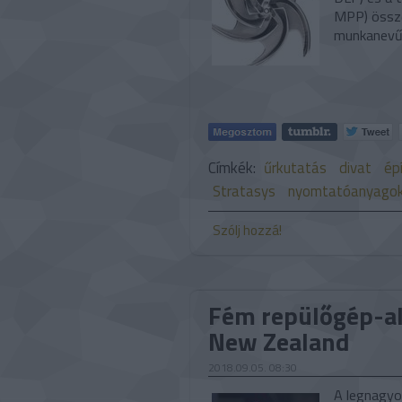
MPP) össze
munkanevű 
Címkék:
űrkutatás
divat
ép
Stratasys
nyomtatóanyago
Szólj hozzá!
Fém repülőgép-al
New Zealand
2018.09.05. 08:30
A legnagyo