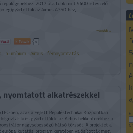
tó repülőgépekhez. 2017 óta több mint 9400 reteszelő
tömeg)gyártottak az Airbus A350-hez,…
L
M
tovább »
f
Tetszik
0
5
p
alumínium
Airbus
fémnyomtatás
n
é
k
, nyomtatott alkatrészekkel
a
CATEC-ben, azaz a Fejlett Repüléstechnikai Központban
E-
dolgozták ki és gyártották le az Airbus helikopterekhez a
nstrátor nagysebességű hátsó törzsét. A projektet a
Né
2 európai kutatási program keretében valósították meg,