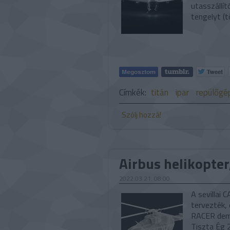
utasszállí
tengelyt (
Címkék:
titán
ipar
repülőgé
Szólj hozzá!
Airbus helikopter
2022.03.21. 08:00
A sevillai 
tervezték, 
RACER demo
Tiszta Ég 