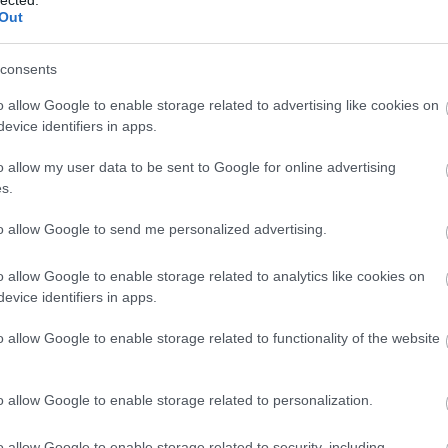
 technika történetébe. Egyik oldalán függőleges
Out
t tartalmazó henger, a bevágások alatti belső oldalán
 pedig egymás utáni rajzok,…
consents
o allow Google to enable storage related to advertising like cookies on
tovább »
evice identifiers in apps.
Tetszik
0
o allow my user data to be sent to Google for online advertising
s.
olls-Royce
to allow Google to send me personalized advertising.
o allow Google to enable storage related to analytics like cookies on
evice identifiers in apps.
yag repülőgépekhez
o allow Google to enable storage related to functionality of the website
és az SLM és SLD 3D printereket gyártó kínai Farsoon
o allow Google to enable storage related to personalization.
es közösen fejleszt polimer nyomtatóanyagokat polgári
 Céljuk repülőgép-alkatrészekhez használható kiváló
o allow Google to enable storage related to security, including