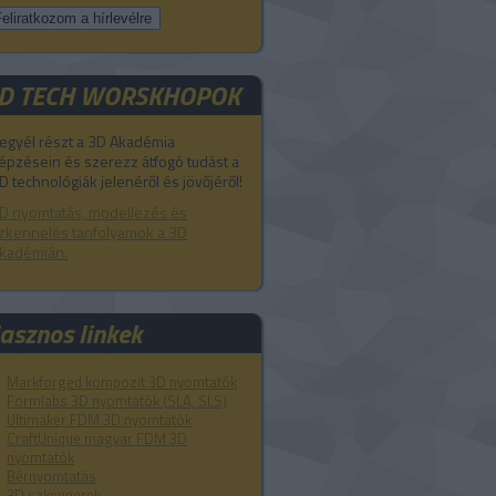
D TECH WORSKHOPOK
egyél részt a 3D Akadémia
épzésein és szerezz átfogó tudást a
D technológiák jelenéről és jövőjéről!
D nyomtatás, modellezés és
zkennelés tanfolyamok a 3D
kadémián.
asznos linkek
Markforged kompozit 3D nyomtatók
Formlabs 3D nyomtatók (SLA, SLS)
Ultimaker FDM 3D nyomtatók
CraftUnique magyar FDM 3D
nyomtatók
Bérnyomtatás
3D szkennerek