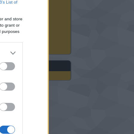
2024 augusztus
(
12
)
B’s List of
2024 július
(
22
)
2024 június
(
20
)
2024 május
(
21
)
er and store
2024 április
(
21
)
to grant or
2024 március
(
18
)
ed purposes
2024 február
(
21
)
2024 január
(
23
)
Tovább
...
gyéb