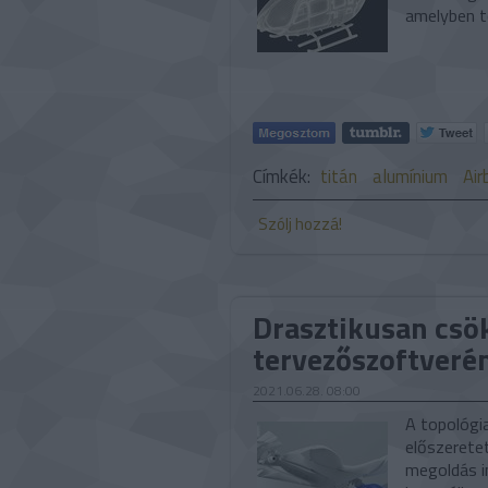
amelyben t
Címkék:
titán
alumínium
Air
Szólj hozzá!
Drasztikusan csö
tervezőszoftverén
2021.06.28. 08:00
A topológia
előszerete
megoldás i