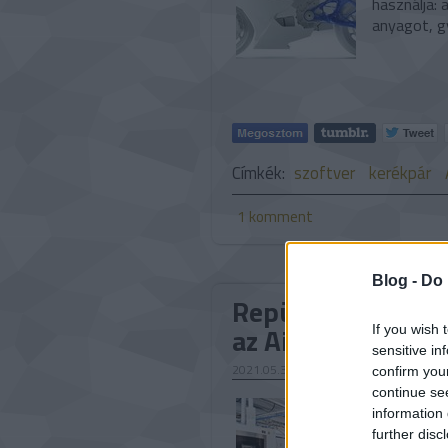
használja: 
anyagot, gy
Címkék:
szoftver
kerékpár
1
komment
Blog -
Do 
Repülésre kész g
az Airbusnak
If you wish 
sensitive in
2021.05.31. 08:00
confirm you
continue se
Az Airbus 
information 
technológiá
further disc
EOS tűzgát