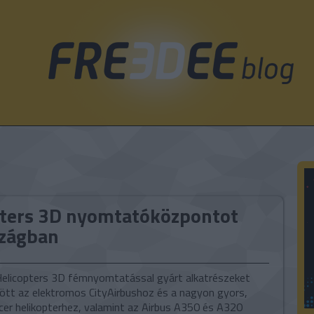
pters 3D nyomtatóközpontot
szágban
Helicopters 3D fémnyomtatással gyárt alkatrészeket
ött az elektromos CityAirbushoz és a nagyon gyors,
acer helikopterhez, valamint az Airbus A350 és A320