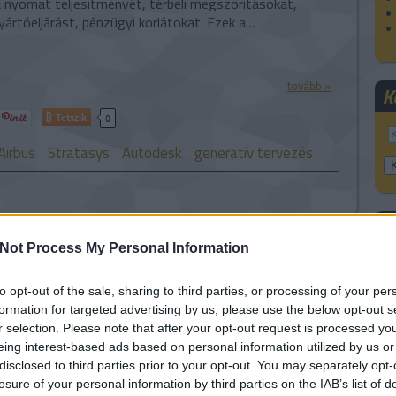
a nyomat teljesítményét, térbeli megszorításokat,
ártóeljárást, pénzügyi korlátokat. Ezek a…
tovább »
K
Tetszik
0
Airbus
Stratasys
Autodesk
generatív tervezés
F
Not Process My Personal Information
épalkatrészek 3D nyomtatással
to opt-out of the sale, sharing to third parties, or processing of your per
A
formation for targeted advertising by us, please use the below opt-out s
r selection. Please note that after your opt-out request is processed y
eing interest-based ads based on personal information utilized by us or
repülőgép-alkatrészek gyártására alkalmas
disclosed to third parties prior to your opt-out. You may separately opt-
nak minősítette a Materialise lézeres szinterezését. Az
losure of your personal information by third parties on the IAB’s list of
ló poliamidját (PA 2241 FR) használják hozzá, ami