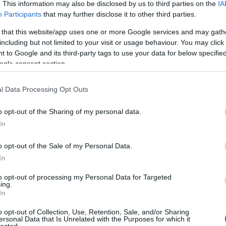
. This information may also be disclosed by us to third parties on the
IA
is jelenti, hogy a két cég az Airbus első kvalifikált
Participants
that may further disclose it to other third parties.
ézeres szinterezéssel dolgozó beszállítói. A…
 that this website/app uses one or more Google services and may gath
including but not limited to your visit or usage behaviour. You may click 
 to Google and its third-party tags to use your data for below specifi
tovább »
ogle consent section.
Tetszik
0
l Data Processing Opt Outs
imer
poliamid
EOS
Airbus
Materialise
E
o opt-out of the Sharing of my personal data.
In
o opt-out of the Sale of my Personal Data.
óp mutatja be a Rolls-Royce
In
ját
to opt-out of processing my Personal Data for Targeted
ing.
In
táni állóképek gyors lejátszásával a mozgás illúzióját
o opt-out of Collection, Use, Retention, Sale, and/or Sharing
óp a filmezés előtti, 19. századi animációs rendszerként
ersonal Data that Is Unrelated with the Purposes for which it
lected.