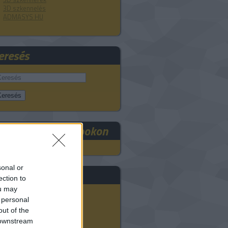
3D szkennelés
ADMASYS HU
eresés
RE3DEE a Facebookon
sonal or
rchívum
ection to
ou may
2025 szeptember
(
1
)
 personal
2024 november
(
8
)
out of the
2024 október
(
9
)
 downstream
2024 szeptember
(
11
)