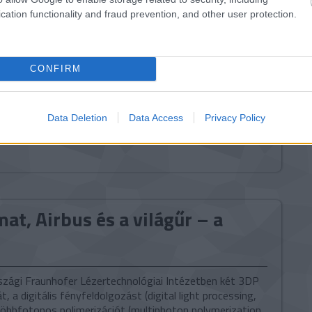
lkatrészek gyártása. Ezen a területen a repülőgépgyártó
cation functionality and fraud prevention, and other user protection.
tovább »
CONFIRM
Tetszik
0
Data Deletion
Data Access
Privacy Policy
imer
Kína
Airbus
t, Airbus és a világűr – a
t
zági Fraunhofer Lézertechnológiai Intézetben két 3DP
t, a digitális fényfeldolgozást (digital light processing,
többfotonos polimerizációt (multiphoton polymerization,