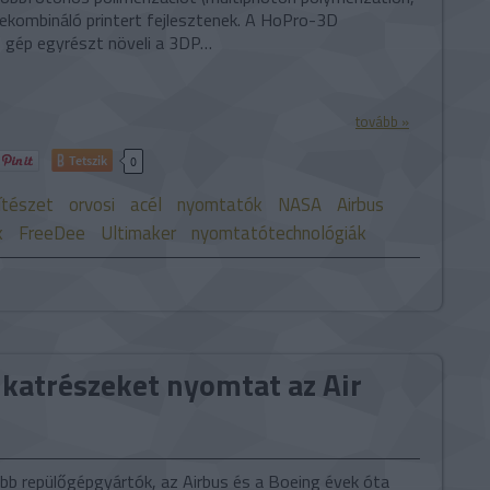
kombináló printert fejlesztenek. A HoPro-3D
gép egyrészt növeli a 3DP…
tovább »
Tetszik
0
ítészet
orvosi
acél
nyomtatók
NASA
Airbus
k
FreeDee
Ultimaker
nyomtatótechnológiák
katrészeket nyomtat az Air
bb repülőgépgyártók, az Airbus és a Boeing évek óta