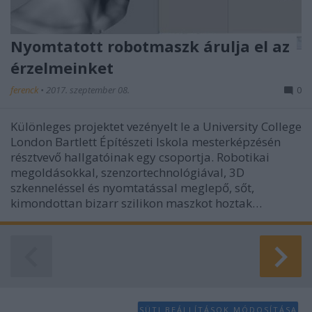
Nyomtatott robotmaszk árulja el az
érzelmeinket
ferenck
•
2017. szeptember 08.
0
Különleges projektet vezényelt le a University College
London Bartlett Építészeti Iskola mesterképzésén
résztvevő hallgatóinak egy csoportja. Robotikai
megoldásokkal, szenzortechnológiával, 3D
szkenneléssel és nyomtatással meglepő, sőt,
kimondottan bizarr szilikon maszkot hoztak…
SÜTI BEÁLLÍTÁSOK MÓDOSÍTÁSA