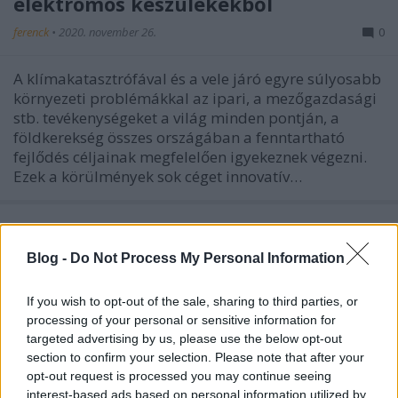
elektromos készülékekből
ferenck
•
2020. november 26.
0
A klímakatasztrófával és a vele járó egyre súlyosabb
környezeti problémákkal az ipari, a mezőgazdasági
stb. tevékenységeket a világ minden pontján, a
földkerekség összes országában a fenntartható
fejlődés céljainak megfelelően igyekeznek végezni.
Ezek a körülmények sok céget innovatív…
Blog -
Do Not Process My Personal Information
If you wish to opt-out of the sale, sharing to third parties, or
processing of your personal or sensitive information for
targeted advertising by us, please use the below opt-out
section to confirm your selection. Please note that after your
opt-out request is processed you may continue seeing
interest-based ads based on personal information utilized by