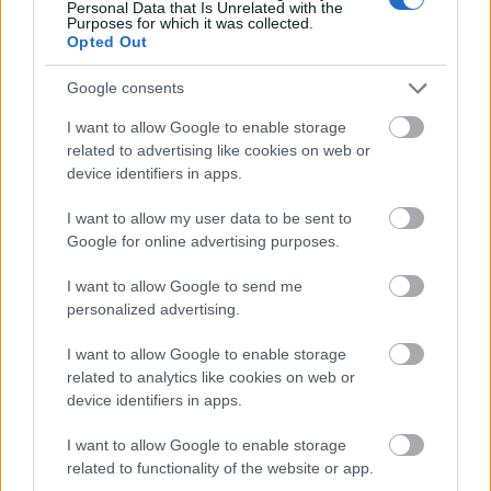
Personal Data that Is Unrelated with the
Purposes for which it was collected.
Opted Out
Google consents
I want to allow Google to enable storage
related to advertising like cookies on web or
device identifiers in apps.
I want to allow my user data to be sent to
Google for online advertising purposes.
Mennyire jók az újrahasznosított
nyomtatószálak?
I want to allow Google to send me
personalized advertising.
ferenck
•
2020. június 08.
0
I want to allow Google to enable storage
A görög Hellén Mediterrán Egyetem kutatói a PLA
related to analytics like cookies on web or
utáni második legnépszerűbb nyomtatószál, az
device identifiers in apps.
Akrilnitril-butadién-sztirol (ismertebb nevén: ABS)
I want to allow Google to enable storage
mechanikus tulajdonságainak újrahasznosítás
related to functionality of the website or app.
közbeni változásait vizsgálták. A teljes folyamatot