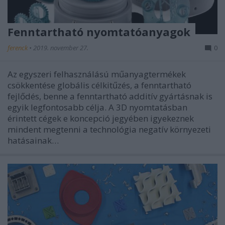
Fenntartható nyomtatóanyagok
ferenck
•
2019. november 27.
0
Az egyszeri felhasználású műanyagtermékek
csökkentése globális célkitűzés, a fenntartható
fejlődés, benne a fenntartható additív gyártásnak is
egyik legfontosabb célja. A 3D nyomtatásban
érintett cégek e koncepció jegyében igyekeznek
mindent megtenni a technológia negatív környezeti
hatásainak…