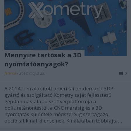
Mennyire tartósak a 3D
nyomtatóanyagok?
ferenck
•
2018. május 23.
0
A 2014-ben alapított amerikai on-demand 3DP
gyártó és szolgáltató Xometry saját fejlesztésű
gépitanulás-alapú szoftverplatformja a
poliuretánöntéstől, a CNC marásig és a 3D
nyomtatás különféle módszereiig szertágazó
opciókat kínál klienseinek. Kínálatában többfajta…