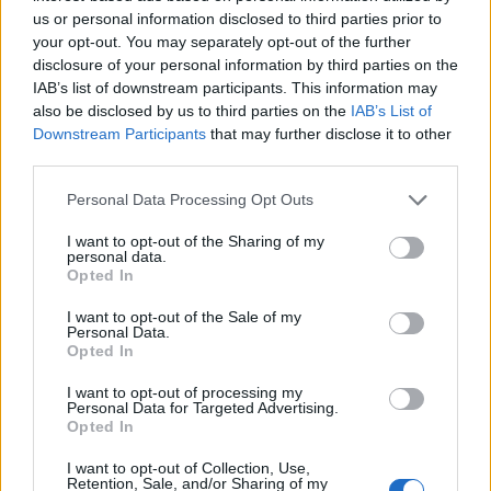
us or personal information disclosed to third parties prior to
your opt-out. You may separately opt-out of the further
disclosure of your personal information by third parties on the
IAB’s list of downstream participants. This information may
Puha robotika és 3D nyomtatás
also be disclosed by us to third parties on the
IAB’s List of
Downstream Participants
that may further disclose it to other
ferenck
•
2020. június 23.
0
third parties.
Please note that this website/app uses one or more Google
Personal Data Processing Opt Outs
A korábbi merev fém- és műanyagkonstrukciókkal
services and may gather and store information including but
szakító puha robotika (soft robotics) a szakterület
not limited to your visit or usage behaviour. You may click to
I want to opt-out of the Sharing of my
egyik legújabb, legdinamikusabban fejlődő, az
personal data.
grant or deny consent to Google and its third-party tags to
Opted In
additív gyártással évek óta „flörtölő” ágazata. 2019
use your data for below specified purposes in below Google
májusában NASA-kutatók bejelentették: puha
consent section.
I want to opt-out of the Sale of my
robotikai célokra printeltek a gépek mozgását
Personal Data.
vezérlő…
Opted In
I want to opt-out of processing my
Personal Data for Targeted Advertising.
Opted In
I want to opt-out of Collection, Use,
Retention, Sale, and/or Sharing of my