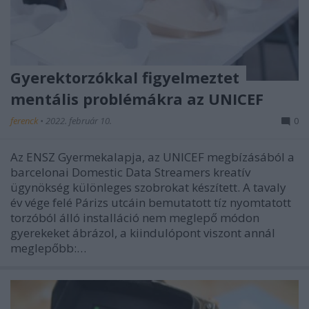
Gyerektorzókkal figyelmeztet
mentális problémákra az UNICEF
ferenck
•
2022. február 10.
0
Az ENSZ Gyermekalapja, az UNICEF megbízásából a
barcelonai Domestic Data Streamers kreatív
ügynökség különleges szobrokat készített. A tavaly
év vége felé Párizs utcáin bemutatott tíz nyomtatott
torzóból álló installáció nem meglepő módon
gyerekeket ábrázol, a kiindulópont viszont annál
meglepőbb:…