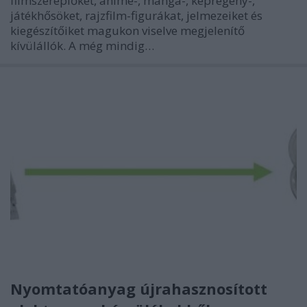
filmszereplőket, anime-, manga-, képregény-,
játékhősöket, rajzfilm-figurákat, jelmezeiket és
kiegészítőiket magukon viselve megjelenítő
kívülállók. A még mindig…
Nyomtatóanyag újrahasznosított