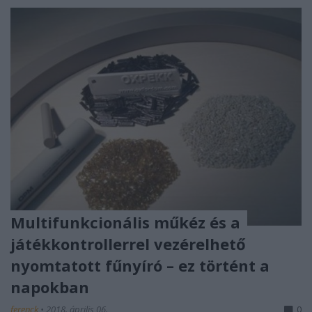
Multifunkcionális műkéz és a
játékkontrollerrel vezérelhető
nyomtatott fűnyíró – ez történt a
napokban
ferenck
•
2018. április 06.
0