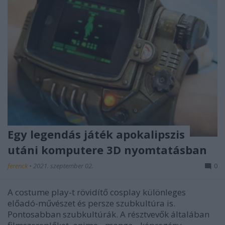
Egy legendás játék apokalipszis
utáni komputere 3D nyomtatásban
ferenck
•
2021. szeptember 02.
0
A costume play-t rövidítő cosplay különleges
előadó-művészet és persze szubkultúra is.
Pontosabban szubkultúrák. A résztvevők általában