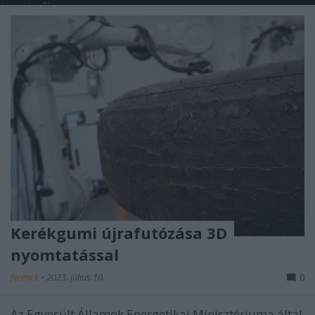
Kerékgumi újrafutózása 3D
nyomtatással
ferenck
•
2023. július 10.
0
Az Egyesült Államok Energetikai Minisztériuma által