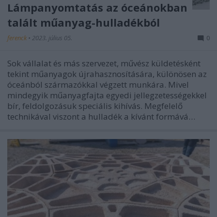
Lámpanyomtatás az óceánokban
talált műanyag-hulladékból
ferenck
•
2023. július 05.
0
Sok vállalat és más szervezet, művész küldetésként
tekint műanyagok újrahasznosítására, különösen az
óceánból származókkal végzett munkára. Mivel
mindegyik műanyagfajta egyedi jellegzetességekkel
bír, feldolgozásuk speciális kihívás. Megfelelő
technikával viszont a hulladék a kívánt formává…