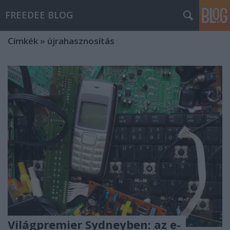
FREEDEE BLOG
Címkék
»
újrahasznosítás
Világpremier Sydneyben: az e-