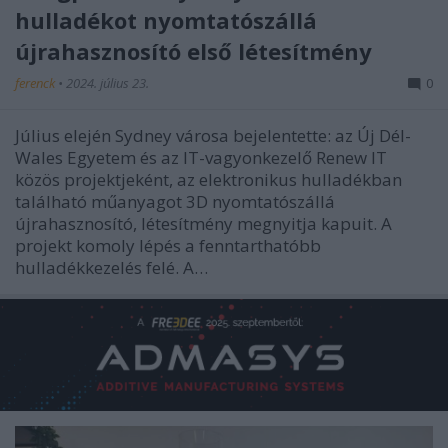
hulladékot nyomtatószállá
újrahasznosító első létesítmény
ferenck
•
2024. július 23.
0
Július elején Sydney városa bejelentette: az Új Dél-
Wales Egyetem és az IT-vagyonkezelő Renew IT
közös projektjeként, az elektronikus hulladékban
található műanyagot 3D nyomtatószállá
újrahasznosító, létesítmény megnyitja kapuit. A
projekt komoly lépés a fenntarthatóbb
hulladékkezelés felé. A…