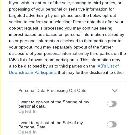
If you wish to opt-out of the sale, sharing to third parties, or
processing of your personal or sensitive information for
targeted advertising by us, please use the below opt-out
section to confirm your selection. Please note that after your
opt-out request is processed you may continue seeing
interest-based ads based on personal information utilized by
us or personal information disclosed to third parties prior to
your opt-out. You may separately opt-out of the further
disclosure of your personal information by third parties on the
IAB’s list of downstream participants. This information may
also be disclosed by us to third parties on the
IAB’s List of
Downstream Participants
that may further disclose it to other
third parties.
Please note that this website/app uses one or more Google
Personal Data Processing Opt Outs
services and may gather and store information including but
Az Európai Parlament fontolóra veszi
not limited to your visit or usage behaviour. You may click to
I want to opt-out of the Sharing of my
personal data.
a 3D nyomtatással történő javítás
grant or deny consent to Google and its third-party tags to
Opted In
use your data for below specified purposes in below Google
jogát
consent section.
I want to opt-out of the Sale of my
Personal Data.
ferenck
•
2023. november 24.
0
Opted In