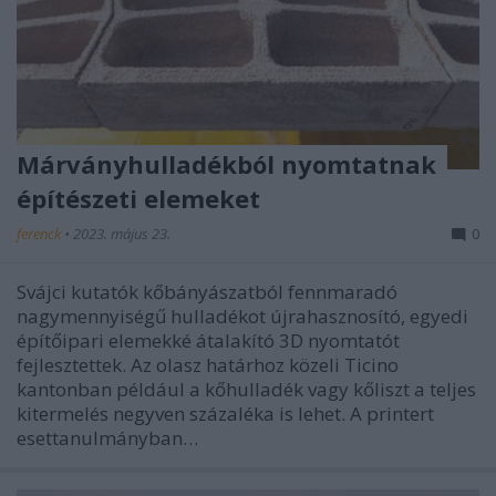
Márványhulladékból nyomtatnak
építészeti elemeket
ferenck
•
2023. május 23.
0
Svájci kutatók kőbányászatból fennmaradó
nagymennyiségű hulladékot újrahasznosító, egyedi
építőipari elemekké átalakító 3D nyomtatót
fejlesztettek. Az olasz határhoz közeli Ticino
kantonban például a kőhulladék vagy kőliszt a teljes
kitermelés negyven százaléka is lehet. A printert
esettanulmányban…