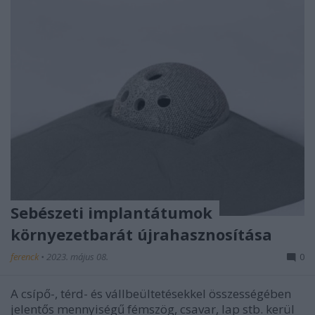
Sebészeti implantátumok
környezetbarát újrahasznosítása
ferenck
•
2023. május 08.
0
A csípő-, térd- és vállbeültetésekkel összességében
jelentős mennyiségű fémszög, csavar, lap stb. kerül