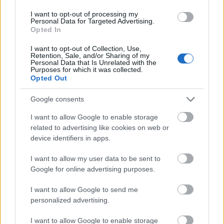
I want to opt-out of processing my
Felhasználható fogyasztói cikkek formájában
Personal Data for Targeted Advertising.
irdatlan hulladékmennyiség termelődik évente az
Opted In
Európai Unióban. Közben az Európai Parlament
belső piacot és a fogyasztást figyelő bizottsága
I want to opt-out of Collection, Use,
Retention, Sale, and/or Sharing of my
(IMCO) tíz éve kampányol a javítás jogáért. A
Personal Data that Is Unrelated with the
hulladékmennyiség negatív környezeti hatása évről
Purposes for which it was collected.
Opted Out
évre nő, évente…
Google consents
I want to allow Google to enable storage
related to advertising like cookies on web or
device identifiers in apps.
I want to allow my user data to be sent to
Google for online advertising purposes.
I want to allow Google to send me
personalized advertising.
I want to allow Google to enable storage