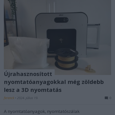
Újrahasznosított
nyomtatóanyagokkal még zöldebb
lesz a 3D nyomtatás
ferenck
•
2024. július 19.
0
A nyomtatóanyagok, nyomtatószálak