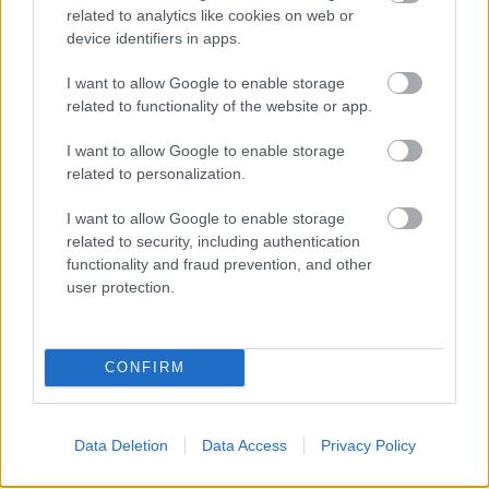
related to analytics like cookies on web or
device identifiers in apps.
Nyomtatott műalkotások
I want to allow Google to enable storage
újrahasznosított műanyagokból
related to functionality of the website or app.
ferenck
•
2023. október 26.
0
I want to allow Google to enable storage
related to personalization.
Amikor a művészetek és a tervezés a 3D
I want to allow Google to enable storage
nyomtatással találkozik, soha nem tudjuk, mi jöhet
related to security, including authentication
ki belőle, de szinte mindig valami úttörőre,
functionality and fraud prevention, and other
izgalmasra készülhetünk fel. Design és 3DP ráadásul
user protection.
kéz a kézben járnak, ha a fenntarthatóságról van szó.
Nulla veszteség és újrafelhasználhatóság a…
CONFIRM
Data Deletion
Data Access
Privacy Policy