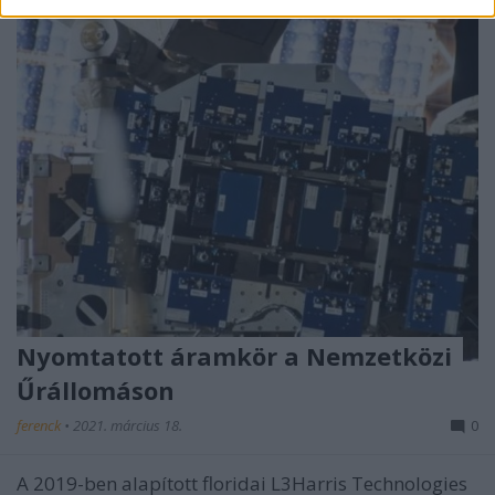
Nyomtatott áramkör a Nemzetközi
Űrállomáson
ferenck
•
2021. március 18.
0
A 2019-ben alapított floridai L3Harris Technologies