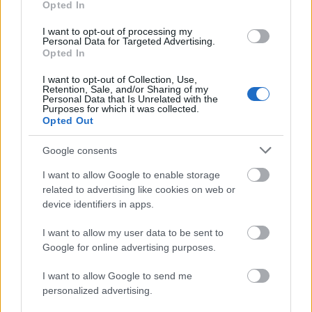
Az izraeli Nano Dimension elektronikai termékek
Opted In
nyomtatásával foglalkozik, a cég DragonFly printere
biztosítja a következőgenerációs tervezési
I want to opt-out of processing my
Personal Data for Targeted Advertising.
módszerekkel való kísérletezést, lehetővé teszi
Opted In
hagyományos eljárásokkal megvalósíthatatlan
darabok kivitelezését. Szenzorokat, áramköri
I want to opt-out of Collection, Use,
Retention, Sale, and/or Sharing of my
lapokat,…
Personal Data that Is Unrelated with the
Purposes for which it was collected.
Opted Out
Google consents
I want to allow Google to enable storage
related to advertising like cookies on web or
device identifiers in apps.
I want to allow my user data to be sent to
Google for online advertising purposes.
I want to allow Google to send me
personalized advertising.