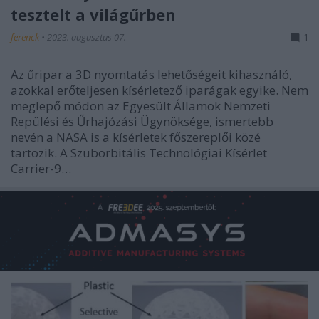
tesztelt a világűrben
ferenck
•
2023. augusztus 07.
1
Az űripar a 3D nyomtatás lehetőségeit kihasználó,
azokkal erőteljesen kísérletező iparágak egyike. Nem
meglepő módon az Egyesült Államok Nemzeti
Repülési és Űrhajózási Ügynöksége, ismertebb
nevén a NASA is a kísérletek főszereplői közé
tartozik. A Szuborbitális Technológiai Kísérlet
Carrier-9…