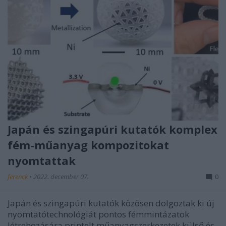
Japán és szingapúri kutatók komplex
fém-műanyag kompozitokat
nyomtattak
ferenck
•
2022. december 07.
0
Japán és szingapúri kutatók közösen dolgoztak ki új
nyomtatótechnológiát pontos fémmintázatok
létrehozására printelt műanyagszerkezetek külső és