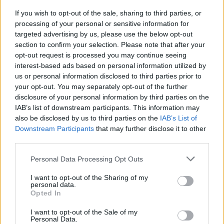
If you wish to opt-out of the sale, sharing to third parties, or
processing of your personal or sensitive information for
targeted advertising by us, please use the below opt-out
section to confirm your selection. Please note that after your
opt-out request is processed you may continue seeing
interest-based ads based on personal information utilized by
us or personal information disclosed to third parties prior to
your opt-out. You may separately opt-out of the further
disclosure of your personal information by third parties on the
IAB’s list of downstream participants. This information may
also be disclosed by us to third parties on the
IAB’s List of
Downstream Participants
that may further disclose it to other
third parties.
Please note that this website/app uses one or more Google
Personal Data Processing Opt Outs
Mélytanulás segíti az áramkörök
services and may gather and store information including but
not limited to your visit or usage behaviour. You may click to
I want to opt-out of the Sharing of my
nyomtatását
personal data.
grant or deny consent to Google and its third-party tags to
Opted In
ferenck
•
2021. április 27.
0
use your data for below specified purposes in below Google
consent section.
I want to opt-out of the Sale of my
Personal Data.