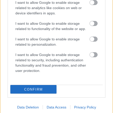
I want to allow Google to enable storage
related to analytics like cookies on web or
A chiphiány hatása a 3D
device identifiers in apps.
nyomtatásra
I want to allow Google to enable storage
ferenck
•
2021. március 31.
0
related to functionality of the website or app.
A televízióktól az okostelefonokig, autókig,
I want to allow Google to enable storage
játékkonzolokig, a globális félvezető-hiány minden
related to personalization.
elektronikai termék gyártására rányomja a bélyegét:
I want to allow Google to enable storage
az árak folyamatosan emelkednek. A számítógép-
related to security, including authentication
alapú rendszerek „agya”, a chip 2020-tól egyre
functionality and fraud prevention, and other
kisebb mennyiségben áll rendelkezésre, egyes
user protection.
prognózisok…
CONFIRM
Data Deletion
Data Access
Privacy Policy