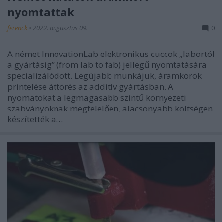
nyomtattak
ferenck
•
2022. augusztus 09.
0
A német InnovationLab elektronikus cuccok „labortól
a gyártásig” (from lab to fab) jellegű nyomtatására
specializálódott. Legújabb munkájuk, áramkörök
printelése áttörés az additív gyártásban. A
nyomatokat a legmagasabb szintű környezeti
szabványoknak megfelelően, alacsonyabb költségen
készítették a…