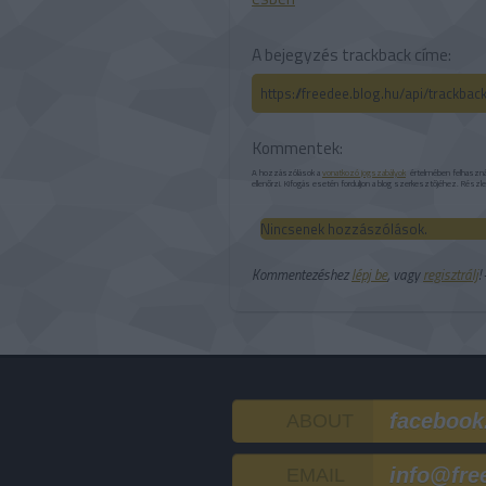
A bejegyzés trackback címe:
https://freedee.blog.hu/api/trackba
Kommentek:
A hozzászólások a
vonatkozó jogszabályok
értelmében felhasználó
ellenőrzi. Kifogás esetén forduljon a blog szerkesztőjéhez. Részl
Nincsenek hozzászólások.
Kommentezéshez
lépj be
, vagy
regisztrálj
!
facebook
ABOUT
info@fre
EMAIL