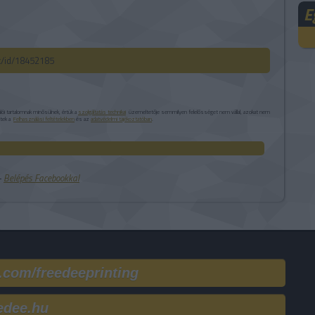
E
ck/id/18452185
i tartalomnak minősülnek, értük a
szolgáltatás technikai
üzemeltetője semmilyen felelősséget nem vállal, azokat nem
etek a
Felhasználási feltételekben
és az
adatvédelmi tájékoztatóban
.
 ‐
Belépés Facebookkal
.com/freedeeprinting
edee.hu