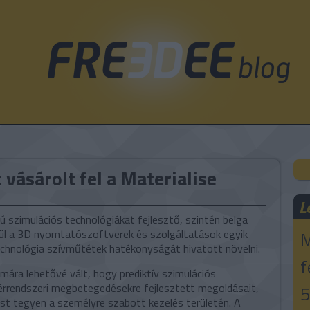
 vásárolt fel a Materialise
L
ú szimulációs technológiákat fejlesztő, szintén belga
l a 3D nyomtatószoftverek és szolgáltatások egyik
M
technológia szívműtétek hatékonyságát hivatott növelni.
f
ámára lehetővé vált, hogy prediktív szimulációs
 érrendszeri megbetegedésekre fejlesztett megoldásait,
5
st tegyen a személyre szabott kezelés területén. A