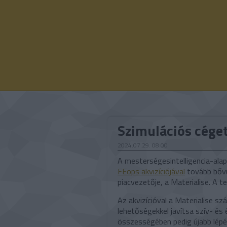
Szimulációs céget
2024.07.29. 08:00
A mesterségesintelligencia-alap
FEops akvizíciójával
tovább bővü
piacvezetője, a Materialise. A 
Az akvizícióval a Materialise sz
lehetőségekkel javítsa szív- és
összességében pedig újabb lépé