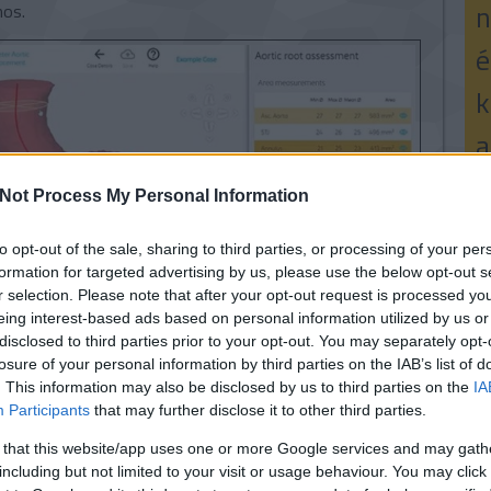
n
nos.
é
k
a
Not Process My Personal Information
E-
Né
to opt-out of the sale, sharing to third parties, or processing of your per
formation for targeted advertising by us, please use the below opt-out s
r selection. Please note that after your opt-out request is processed y
eing interest-based ads based on personal information utilized by us or
disclosed to third parties prior to your opt-out. You may separately opt-
3
losure of your personal information by third parties on the IAB’s list of
3D technológiák élen járnak a beteg-centrikus,
. This information may also be disclosed by us to third parties on the
IA
alapján kialakított gyógykezelés megvalósításáért tett
V
Participants
that may further disclose it to other third parties.
elési módokkal nagyobb a gyógyulási esély, és a
k
3
 that this website/app uses one or more Google services and may gath
including but not limited to your visit or usage behaviour. You may click 
3