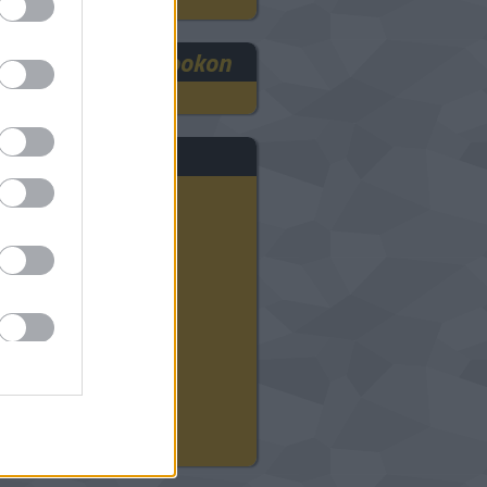
RE3DEE a Facebookon
rchívum
2025 szeptember
(
1
)
2024 november
(
8
)
2024 október
(
9
)
2024 szeptember
(
11
)
2024 augusztus
(
12
)
2024 július
(
22
)
2024 június
(
20
)
2024 május
(
21
)
2024 április
(
21
)
2024 március
(
18
)
2024 február
(
21
)
2024 január
(
23
)
Tovább
...