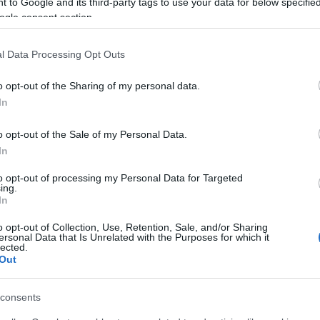
erséges intelligencia kombinációjával az orvos
 to Google and its third-party tags to use your data for below specifi
s
i, hogy transzkatéteres szerkezeti szíveszközök hogyan
ogle consent section.
A
tómiájával. A Materialise Szerkezeti Szívbeavatkozások
entálás, anatómiai elemzés és tervezés egyik ipari
l Data Processing Opt Outs
 alapuló pontos virtuális 3D modellek kidolgozását
H
o opt-out of the Sharing of my personal data.
ómia-alapú 3D tervezést és MI-alapú szimulációt kínál.
In
rei és az adott beteg teste közötti interakciókat. A
kezeti szívbetegségek ellátása, jelentősen bővülnek az
o opt-out of the Sale of my Personal Data.
 a beavatkozások pontossága és hatékonysága, jobbak a
In
ek biztonsága.
to opt-out of processing my Personal Data for Targeted
agyományosan a legbonyolultabb, magas kockázatú
ing.
. Manapság viszont egyre gyakoribbak. A betegek
In
ának kiértékelése, a lehetséges kockázatok, nem várt
o opt-out of Collection, Use, Retention, Sale, and/or Sharing
ltozatlanul komoly kihívás.
ersonal Data that Is Unrelated with the Purposes for which it
lected.
K
és szimulációs technikák nélkülözhetetlenek a kihívás
Out
oblémákhoz hasonlóan, a strukturális szívbetegségek – a
övekedésével – világszerte egyre komolyabb
consents
lémát jelentenek. 2030-ra az éves költségek elérhetik a