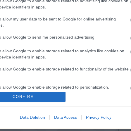
o allow Google to enable storage related to advertising like cookies on
evice identifiers in apps.
lentősen javulhat a helyzet.
F
o allow my user data to be sent to Google for online advertising
Tetszik
0
s.
terséges intelligencia
szimuláció
Materialise
to allow Google to send me personalized advertising.
A
o allow Google to enable storage related to analytics like cookies on
evice identifiers in apps.
o allow Google to enable storage related to functionality of the website
o allow Google to enable storage related to personalization.
CONFIRM
o allow Google to enable storage related to security, including
 a
Sikeres volt az
cation functionality and fraud prevention, and other user protection.
első nyomtatott
an
kerámia
Data Deletion
Data Access
Privacy Policy
állkapocs-
beültetés