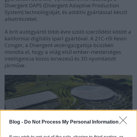
Divergent DAPS (Divergent Adaptive Production
System) technológiáját, és additív gyártással készít
alkatrészeket.
A brit autógyártó több évre szóló szerződést kötött a
kaliforniai digitális ipari gyártóval. A 21C-ről Kevin
Czinger, a Divergent vezérigazgatója büszkén
mondta el, hogy a világ első ember-mesterséges
intelligencia közös tervezésű és 3D nyomtatott
járműve.
Blog -
Do Not Process My Personal Information
If you wish to opt-out of the sale, sharing to third parties, or