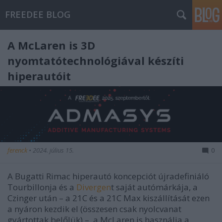
FREEDEE BLOG
A McLaren is 3D
nyomtatótechnológiával készíti
hiperautóit
ferenck
•
2024. július 15.
0
A Bugatti Rimac hiperautó koncepciót újradefiniáló
Tourbillonja és a
Divergen
t saját autómárkája, a
Czinger után – a 21C és a 21C Max kiszállítását ezen
a nyáron kezdik el (összesen csak nyolcvanat
gyártottak belőlük) –, a McLaren is használja a