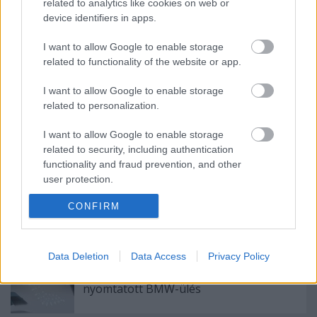
related to analytics like cookies on web or
21C-hez használt megoldásokat is adaptálnak.
device identifiers in apps.
I want to allow Google to enable storage
related to functionality of the website or app.
Címkék:
jövő
autó
nyomtatótechnológiák
I want to allow Google to enable storage
related to personalization.
I want to allow Google to enable storage
related to security, including authentication
Ajánlott bejegyzések:
functionality and fraud prevention, and other
user protection.
Az első 3D nyomtatott alkatrészek egy
CONFIRM
közúti Ferrariban
Data Deletion
Data Access
Privacy Policy
Fenntarthatósági díjat nyert egy
nyomtatott BMW-ülés