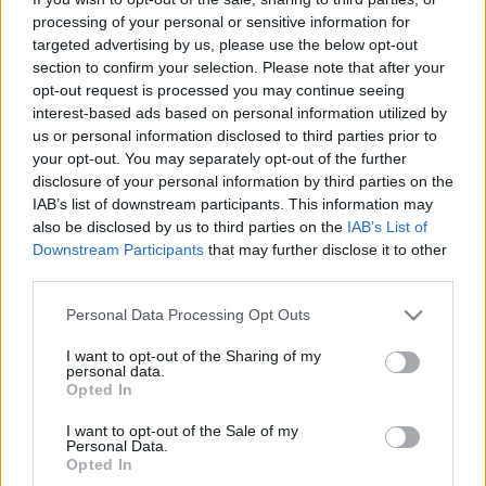
processing of your personal or sensitive information for
targeted advertising by us, please use the below opt-out
Az együttműködéssel az eddiginél is nagyobb
section to confirm your selection. Please note that after your
opt-out request is processed you may continue seeing
mértékben használják az additív gyártást. A
interest-based ads based on personal information utilized by
technológiával a járművek teljesítményét,
us or personal information disclosed to third parties prior to
előállításuk és működtetésük fenntarthatóságát, és
your opt-out. You may separately opt-out of the further
a gyártás hatékonyságát kívánják növelni,
disclosure of your personal information by third parties on the
amennyire csak lehet.
IAB’s list of downstream participants. This information may
also be disclosed by us to third parties on the
IAB’s List of
Downstream Participants
that may further disclose it to other
third parties.
Please note that this website/app uses one or more Google
Personal Data Processing Opt Outs
services and may gather and store information including but
not limited to your visit or usage behaviour. You may click to
I want to opt-out of the Sharing of my
Mindkét fél elégedett. A mérnöki és gyártási
personal data.
grant or deny consent to Google and its third-party tags to
innováció iránt elkötelezett McLaren kiemelte, hogy
Opted In
use your data for below specified purposes in below Google
a Divergent technológiájával könnyebben
consent section.
I want to opt-out of the Sale of my
tervezhetők és gyárthatók összetett szerkezetek,
Personal Data.
miközben tömegük tovább csökkenthető, az ellátási
Opted In
lánc pedig fenntarthatóbb.