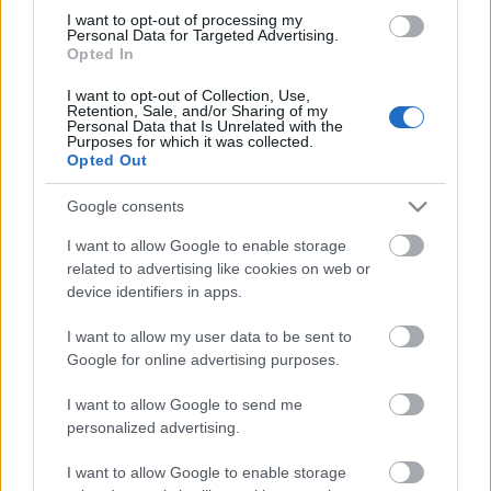
I want to opt-out of processing my
Personal Data for Targeted Advertising.
A Divergent vezérigazgatója a McLaren
Opted In
csúcsteljesítmény melletti elkötelezettségét, a
vásárlói élmény növelésének folyamatos kielégítését
I want to opt-out of Collection, Use,
Retention, Sale, and/or Sharing of my
hangsúlyozta. A DAPS lehetőséget kínál a számítási
Personal Data that Is Unrelated with the
teljesítmény kihasználására, teljesen optimalizált,
Purposes for which it was collected.
Opted Out
digitálisan gyártott szerkezetek páratlan tervezői
szabadság melletti előállítására – állítja Czinger.
Google consents
A hiperautók, az együttműködések az autóipar
I want to allow Google to enable storage
analógról digitálisra történő átállását jelzik, egyben
related to advertising like cookies on web or
felvillantják a szektor jövőjét.
device identifiers in apps.
A Divergent nemrég nyitott Kaliforniában
I want to allow my user data to be sent to
csúcstechnológiás gyártóüzemet, ott dolgoznak
Google for online advertising purposes.
gőzerővel a Czinger-járműveken. A McLarennel 2021
óta működnek együtt kisebb-nagyobb projektekben,
I want to allow Google to send me
de annyira szorosan eddig még nem, mint
personalized advertising.
amennyire az új szerződés sejteti. A
következőgenerációs IPG5 a céltermék, amelyhez a
I want to allow Google to enable storage