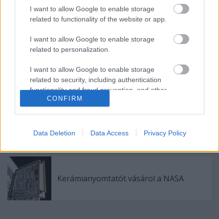
I want to allow Google to enable storage
related to functionality of the website or app.
I want to allow Google to enable storage
Ajánlott bejegyzések:
related to personalization.
I want to allow Google to enable storage
„Örökéletű” vegyszerek eltávolítása
nyomtatott kerámiarácsokkal
related to security, including authentication
functionality and fraud prevention, and other
CONFIRM
user protection.
Sikeres volt az első nyomtatott kerámia
állkapocs-beültetés
Data Deletion
Data Access
Privacy Policy
Kerámianyomtatót vásárol a NASA