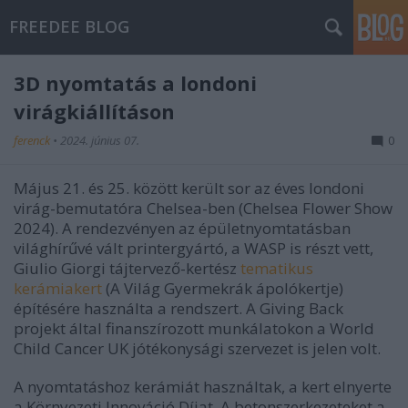
FREEDEE BLOG
3D nyomtatás a londoni
virágkiállításon
ferenck
•
2024. június 07.
0
Május 21. és 25. között került sor az éves londoni
virág-bemutatóra Chelsea-ben (Chelsea Flower Show
2024). A rendezvényen az épületnyomtatásban
világhírűvé vált printergyártó, a WASP is részt vett,
Giulio Giorgi tájtervező-kertész
tematikus
kerámiakert
(A Világ Gyermekrák ápolókertje)
építésére használta a rendszert. A Giving Back
projekt által finanszírozott munkálatokon a World
Child Cancer UK jótékonysági szervezet is jelen volt.
A nyomtatáshoz kerámiát használtak, a kert elnyerte
a Környezeti Innováció Díjat. A betonszerkezeteket a