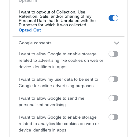
Opted In
Egyetemen oktató Giuseppe Fallacara szállítható,
újrarendezhető terrakotta modulokat dolgoztak ki. A
I want to opt-out of Collection, Use,
modulok garantálják egyedi, személyre szabott
Retention, Sale, and/or Sharing of my
Personal Data that Is Unrelated with the
kertek kialakításának a lehetőségét. Az egymásra
Purposes for which it was collected.
helyezhető kerámiatömbök ültetőként vagy a
Opted Out
falszerkezet kialakítására használhatók.
Google consents
A talaj tőzegmentes, az Egyesült Királyságból
I want to allow Google to enable storage
szármató növények jól tűrik a szárazságot, a se
related to advertising like cookies on web or
áramot, se víznyomást nem igénylő öntözőrendszer
device identifiers in apps.
minimalizálja a hulladékot. A kerámiaegységek a
nedvesség beszívásával és szárazság közbeni
I want to allow my user data to be sent to
kibocsátásával táplálják a növények gyökereit.
Google for online advertising purposes.
Anyaguk összetörhető, újrahasznosítható.
I want to allow Google to send me
personalized advertising.
I want to allow Google to enable storage
Címkék:
kert
kerámia
tájépítészet
modularitás
related to analytics like cookies on web or
device identifiers in apps.
környezetbarát technológiák