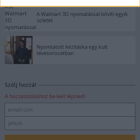
A Walmart 3D nyomatással bővíti egyik
üzletét
Nyomtatott kézitáska egy kult
tévésorozatban
Szólj hozzá!
A hozzászóláshoz be kell lépned!