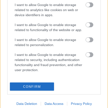
Címkék:
szoftver
automatizálás
Dubai
I want to allow Google to enable storage
related to analytics like cookies on web or
device identifiers in apps.
I want to allow Google to enable storage
Ajánlott bejegyzések:
related to functionality of the website or app.
I want to allow Google to enable storage
A FreeDee mostantól ADMASYS HU
related to personalization.
I want to allow Google to enable storage
related to security, including authentication
functionality and fraud prevention, and other
Műholdfejlesztés INTAMSYS additív
user protection.
technológiákkal
CONFIRM
Biden egyik legújabb intézkedése a 3D
nyomtatott fegyvereket célozza
Data Deletion
Data Access
Privacy Policy