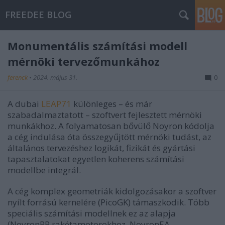
FREEDEE BLOG
Monumentális számítási modell
mérnöki tervezőmunkához
ferenck
•
2024. május 31.
0
A dubai
LEAP71
különleges – és már
szabadalmaztatott – szoftvert fejlesztett mérnöki
munkákhoz. A folyamatosan bővülő Noyron kódolja
a cég indulása óta összegyűjtött mérnöki tudást, az
általános tervezéshez logikát, fizikát és gyártási
tapasztalatokat egyetlen koherens számítási
modellbe integrál.
A cég komplex geometriák kidolgozásakor a szoftver
nyílt forrású kernelére (PicoGK) támaszkodik. Több
speciális számítási modellnek ez az alapja
(NoyronRP rakétamotorokhoz, NoyronEA