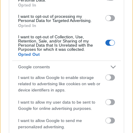
egyrészt a Noyron mérnöki alapismereteiben
Opted In
gyökerezik, másrészt nagyon speciális szabályokat is
alkalmaznak rá.
I want to opt-out of processing my
Personal Data for Targeted Advertising.
Szintén elmondták, hogy a tárgyaik komplex
Opted In
formáját adó összetett alakzatokat a PicoGK
I want to opt-out of Collection, Use,
geometrikus kernellel készítik, de ugyanakkor a
Retention, Sale, and/or Sharing of my
Noyron, érvényesítve a logika és a fizika által szintén
Personal Data that Is Unrelated with the
Purposes for which it was collected.
meghatározott mérnöki megközelítést, túl is lép a
Opted Out
geometrián.
Google consents
Mesterséges intelligenciáról és automatizációról
nem beszéltek, viszont egyértelmű, hogy egy ilyen
I want to allow Google to enable storage
szoftver mindkét területtel átfedésben van (mint
related to advertising like cookies on web or
device identifiers in apps.
ahogy azok is egymással), valamint az is, hogy az
additív gyártás jövőjében fontos szerepet játszanak
I want to allow my user data to be sent to
majd a Noyron-féle megoldások.
Google for online advertising purposes.
I want to allow Google to send me
personalized advertising.