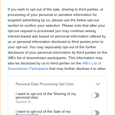
megfelelően működő tervet készít mechanikai
If you wish to opt-out of the sale, sharing to third parties, or
mozgásokkal, hőtani „viselkedéssel” és más jó
processing of your personal or sensitive information for
teljesítményparaméterekkel. A modell egyik
targeted advertising by us, please use the below opt-out
legfontosabb outputja az általa generált tárgy
section to confirm your selection. Please note that after your
geometriája.
opt-out request is processed you may continue seeing
interest-based ads based on personal information utilized by
us or personal information disclosed to third parties prior to
Geometria mellett folyamatparamétereket és
your opt-out. You may separately opt-out of the further
(például az utófeldolgozásra és a geometriára
disclosure of your personal information by third parties on the
vonatkozó) fájlokat generál. Ezek szimulálhatók,
IAB’s list of downstream participants. This information may
tesztelhetők. A megfigyelt viselkedés
also be disclosed by us to third parties on the
IAB’s List of
visszacsatolódik a rendszerbe, folyamatosan javítva
Downstream Participants
that may further disclose it to other
azt, majd újabb iterációk következnek mindaddig,
third parties.
amíg a modell el nem éri a kívánt szintet.
Please note that this website/app uses one or more Google
Personal Data Processing Opt Outs
Fejlesztői elmondták, hogy a Noyron „work in
services and may gather and store information including but
progress”, mindig folyamatban lévő munka.
not limited to your visit or usage behaviour. You may click to
I want to opt-out of the Sharing of my
personal data.
Ügyfeleik számára a szoftveren alapuló egyedi
grant or deny consent to Google and its third-party tags to
Opted In
számítási modelleket építettek olyan területeken,
use your data for below specified purposes in below Google
mint például űrjárművek meghajtása, amely
consent section.
I want to opt-out of the Sale of my
Personal Data.