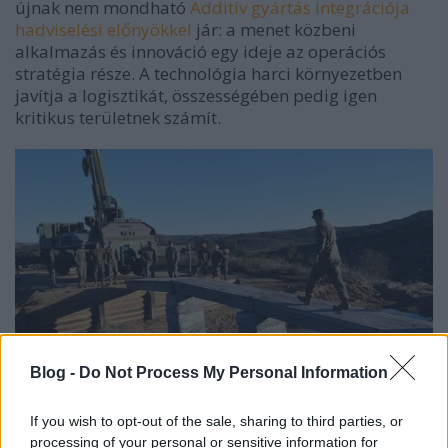
újnak nem mondható
Additív gyártás integrációja
hadviselési előnyökkel
jár: a menet közbeni
alkalmazás és innováció egy ideje az operációs
stratégia része. A technológia harci környezetben
javítja a logisztikát, összességében pedig igen
kritikus területnek számít.
Blog -
Do Not Process My Personal Information
If you wish to opt-out of the sale, sharing to third parties, or
processing of your personal or sensitive information for