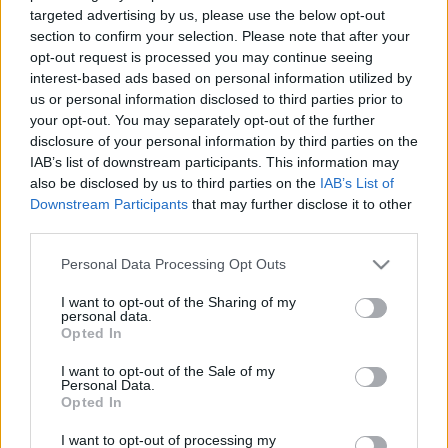
A tengerészgyalogság az expedíciós műveletek
targeted advertising by us, please use the below opt-out
fokozására igyekszik használni. A hordozható
section to confirm your selection. Please note that after your
rendszerekből álló Taktikus Gyártás csomagot
opt-out request is processed you may continue seeing
interest-based ads based on personal information utilized by
pontosan erre a célra fejlesztették. A lényeges
us or personal information disclosed to third parties prior to
karbantartási és logisztikai munkákat az egységek
your opt-out. You may separately opt-out of the further
harctéren is elvégezhetik vele.
disclosure of your personal information by third parties on the
IAB’s list of downstream participants. This information may
Tengeralattjáróknál szintén fontos az AM:
also be disclosed by us to third parties on the
IAB’s List of
csökkentheti a biztonsági szempontból kritikus
Downstream Participants
that may further disclose it to other
logisztikai késéseket. A Tengeralattjáró Biztonsági
third parties.
Program AM-re méretezése még hátra van, utána
Please note that this website/app uses one or more Google
Personal Data Processing Opt Outs
tovább tágul a lehetőségek köre. Egyelőre a
services and may gather and store information including but
gyártóanyagokat tesztelik és hitelesítik a szigorú
not limited to your visit or usage behaviour. You may click to
I want to opt-out of the Sharing of my
biztonsági szabványok szerint.
personal data.
grant or deny consent to Google and its third-party tags to
Opted In
use your data for below specified purposes in below Google
A résztvevők kiemelték a védelmi ipar és a hadsereg
consent section.
I want to opt-out of the Sale of my
együttműködésének jelentőségét, hogy fokozni kell.
Personal Data.
3DP-megoldások csak közös munkával
Opted In
alkalmazhatók speciális szükségletekre, változatos
I want to opt-out of processing my
katonai kontextusokra.