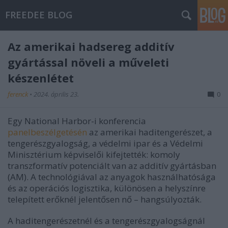
FREEDEE BLOG
Az amerikai hadsereg additív
gyártással növeli a műveleti
készenlétet
ferenck
•
2024. április 23.
0
Egy National Harbor-i konferencia
panelbeszélgetésén
az amerikai haditengerészet, a
tengerészgyalogság, a védelmi ipar és a Védelmi
Minisztérium képviselői kifejtették: komoly
transzformatív potenciált van az additív gyártásban
(AM). A technológiával az anyagok használhatósága
és az operációs logisztika, különösen a helyszínre
telepített erőknél jelentősen nő – hangsúlyozták.
A haditengerészetnél és a tengerészgyalogságnál