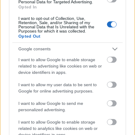
Personal Data for Targeted Advertising.
Opted In
Mások személyes tapasztalataikat megosztva,
emelték ki a fejlett gyártómegoldások oktatásának –
I want to opt-out of Collection, Use,
Retention, Sale, and/or Sharing of my
műveletek közbeni praktikus alkalmazásokhoz
Personal Data that Is Unrelated with the
vezető – fontosságát. Az AM-et tengerészeti
Purposes for which it was collected.
Opted Out
gyakorlatokban, kiképzőprogramokban egyaránt
hasznosítják, Mindezt segítendő, Fejlett
Google consents
gyártóközpontot is nyitottak meg a hadseregnek.
I want to allow Google to enable storage
related to advertising like cookies on web or
device identifiers in apps.
Címkék:
fémnyomtatás
katonai alkalmazások
I want to allow my user data to be sent to
Google for online advertising purposes.
I want to allow Google to send me
personalized advertising.
Ajánlott bejegyzések:
I want to allow Google to enable storage
related to analytics like cookies on web or
Ellenáll-e a 3D nyomtatott volfrám egy
device identifiers in apps.