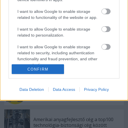
atomreaktor extrém körülményeinek?
I want to allow Google to enable storage
related to functionality of the website or app.
A SpaceX addítív gyártási partnersége a
I want to allow Google to enable storage
Velo3D-vel
related to personalization.
I want to allow Google to enable storage
related to security, including authentication
A Nano Dimension felvásárolja az első
functionality and fraud prevention, and other
hibrid, fém-kompozit nyomtatót
user protection.
bemutató Markforgedot
CONFIRM
A Wabtec additív megoldása jelentősen
Data Deletion
Data Access
Privacy Policy
növeli a vasúti áramszedők teljesítményét
Amerikai anyagfejlesztő cég a top100
technológia-biztonsági cég között