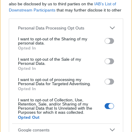
szintén sorra kerülnek: gépjármű-ipar, egészségügy,
also be disclosed by us to third parties on the
IAB’s List of
fogyasztói termékek – szinte minden elkészíthető a
Downstream Participants
that may further disclose it to other
technológiával.
third parties.
Please note that this website/app uses one or more Google
Personal Data Processing Opt Outs
A videó a mostani 3DP-táj, a jelen leírásával ér véget.
services and may gather and store information including but
not limited to your visit or usage behaviour. You may click to
I want to opt-out of the Sharing of my
Minden Kedves Olvasónknak Boldog Húsvétot
personal data.
grant or deny consent to Google and its third-party tags to
kívánunk!
Opted In
use your data for below specified purposes in below Google
consent section.
I want to opt-out of the Sale of my
Personal Data.
Opted In
I want to opt-out of processing my
Personal Data for Targeted Advertising.
Opted In
I want to opt-out of Collection, Use,
Retention, Sale, and/or Sharing of my
Personal Data that Is Unrelated with the
Purposes for which it was collected.
Opted Out
Google consents