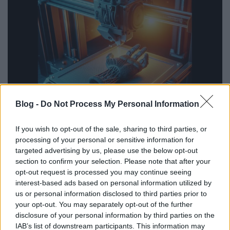
Blog -
Do Not Process My Personal Information
A YouTube-on közel húszperces videó számol be a
történetről. A bemutatóanyag a The History of
If you wish to opt-out of the sale, sharing to third parties, or
sorozat részeként készült, és az 1980-as években, a
processing of your personal or sensitive information for
sztereolitográfiát kitaláló Chuck Hull
targeted advertising by us, please use the below opt-out
munkásságával kezdődik, aztán kimerítő
section to confirm your selection. Please note that after your
beszámolót kapunk a később felbukkant, diszruptív
opt-out request is processed you may continue seeing
interest-based ads based on personal information utilized by
változásokhoz vezető más módszerekről, például a
us or personal information disclosed to third parties prior to
szelektív lézeres szinterezésről és az FDM-ről is.
your opt-out. You may separately opt-out of the further
disclosure of your personal information by third parties on the
A 2000-es évek és a jelen szerteágazó alkalmazásai
IAB’s list of downstream participants. This information may