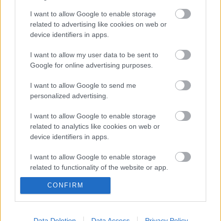
I want to allow Google to enable storage
related to advertising like cookies on web or
device identifiers in apps.
I want to allow my user data to be sent to
Google for online advertising purposes.
I want to allow Google to send me
Címkék:
alkalmazások
történelemtudomány
sztereolitográfia
personalized advertising.
nyomtatótechnológiák
I want to allow Google to enable storage
related to analytics like cookies on web or
device identifiers in apps.
Ajánlott bejegyzések:
I want to allow Google to enable storage
related to functionality of the website or app.
CONFIRM
Új technika olvasztott szilíciumdioxid-
I want to allow Google to enable storage
üveg nyomtatásához
related to personalization.
I want to allow Google to enable storage
Data Deletion
Data Access
Privacy Policy