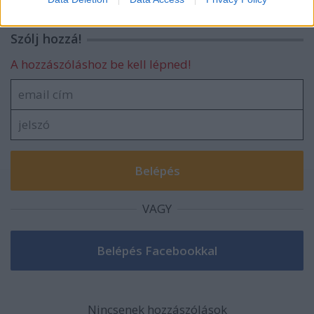
related to security, including authentication
functionality and fraud prevention, and other
Szólj hozzá!
user protection.
A hozzászóláshoz be kell lépned!
VAGY
Nincsenek hozzászólások