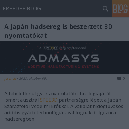
FREEDEE BLOG
A japán hadsereg is beszerzett 3D
nyomtatókat
ferenck
•
2023. október 09.
0
A hihetetlenül gyors nyomtatótechnológiájáról
ismert ausztrál
SPEE3D
partnerségre lépett a Japán
Szárazföldi Védelmi Erőkkel. A vállalat hidegfúvásos
additív gyártótechnológiájával fognak dolgozni a
hadseregben.