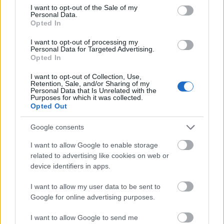
consent section.
I want to opt-out of the Sale of my
használatára, ha kell a csatatéren is. A kívánság
Personal Data.
szerinti gyors nyomtatással a beszállítói lánc
Opted In
problémáit is megoldják.
I want to opt-out of processing my
Personal Data for Targeted Advertising.
A SPEE3D technológiáját világszerte több védelmi
Opted In
erő használja. Ausztrália mellett az Egyesült
Államokban és az Egyesült Királyságban is végeztek
I want to opt-out of Collection, Use,
Retention, Sale, and/or Sharing of my
már helyszíni teszteket, például hogy hogyan megy
Personal Data that Is Unrelated with the
kritikus alkatrészek cseréje. Változatos
Purposes for which it was collected.
Opted Out
anyagpalettát használtak hozzá: alumínium 6061-et,
alumínium-bronzot, rezet, rozsdamentes acélt.
Google consents
Az átfogó tréning mellett a rendszerek támogatása
I want to allow Google to enable storage
és karbantartása is a szerződés része. A harctéri
related to advertising like cookies on web or
gyakorlatok kiemelt jelentőségűek, mert csak így
device identifiers in apps.
tudnak meggyőződni, hogy a japán fegyveres erők
valóban elsajátították-e a gépek kezelését, vagy sem.
I want to allow my user data to be sent to
Ezekkel a gyakorlásokkal juthatnak el
Google for online advertising purposes.
technológiában rejlő potenciál teljes kihasználásáig.
I want to allow Google to send me