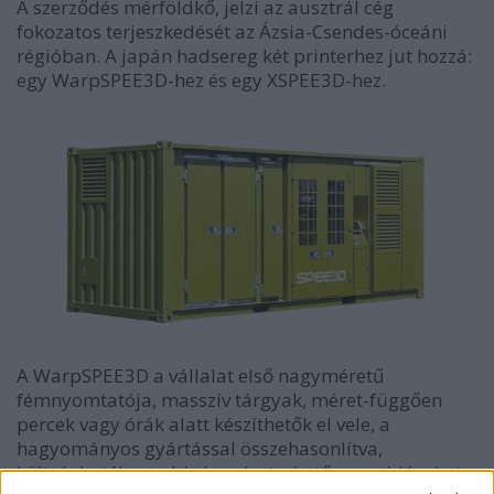
A szerződés mérföldkő, jelzi az ausztrál cég
fokozatos terjeszkedését az Ázsia-Csendes-óceáni
régióban. A japán hadsereg két printerhez jut hozzá:
egy WarpSPEE3D-hez és egy XSPEE3D-hez.
A WarpSPEE3D a vállalat első nagyméretű
fémnyomtatója, masszív tárgyak, méret-függően
percek vagy órák alatt készíthetők el vele, a
hagyományos gyártással összehasonlítva,
költséghatékonyabb és méretezhető megoldásokat