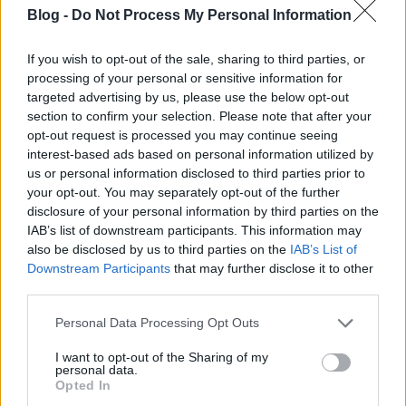
kínál.
Blog -
Do Not Process My Personal Information
If you wish to opt-out of the sale, sharing to third parties, or
processing of your personal or sensitive information for
targeted advertising by us, please use the below opt-out
section to confirm your selection. Please note that after your
opt-out request is processed you may continue seeing
Az XSPEE3D a cég szabadalmaztatott hidegfúvásos
interest-based ads based on personal information utilized by
technológiáján alapuló robusztus megoldásokat
us or personal information disclosed to third parties prior to
kínál, szállítókonténer egységbe integrált kiegészítő
your opt-out. You may separately opt-out of the further
berendezésekkel.
disclosure of your personal information by third parties on the
IAB’s list of downstream participants. This information may
Mindkét rendszer távirányítható, a fémnyomatok a
also be disclosed by us to third parties on the
IAB’s List of
helyszínen, kihelyezve és kívánság szerint (
on-
Downstream Participants
that may further disclose it to other
demand
) készíthetők el.
third parties.
Please note that this website/app uses one or more Google
A vállalatvezetés érthetően örül, hogy a régió más
Personal Data Processing Opt Outs
services and may gather and store information including but
részei mellett immáron Japánban is jelen vannak.
not limited to your visit or usage behaviour. You may click to
I want to opt-out of the Sharing of my
Megtiszteltetésnek tartják, hogy együtt
personal data.
grant or deny consent to Google and its third-party tags to
dolgozhatnak a szigetország védelmi erejével.
Opted In
use your data for below specified purposes in below Google
Begyakoroltatják, „kiképezik” őket a rendszerek