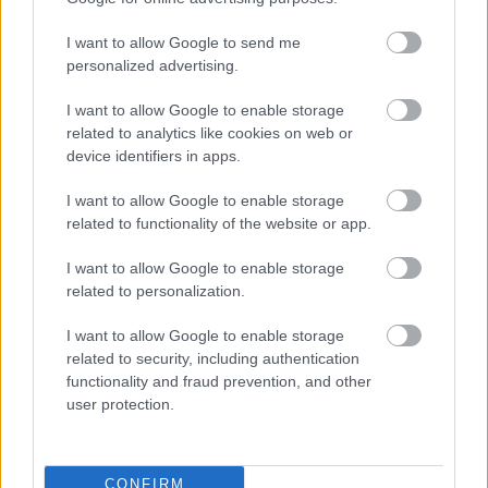
I want to allow Google to send me
personalized advertising.
I want to allow Google to enable storage
related to analytics like cookies on web or
device identifiers in apps.
Címkék:
gitár
hangszer
PLA
I want to allow Google to enable storage
related to functionality of the website or app.
I want to allow Google to enable storage
related to personalization.
Ajánlott bejegyzések:
I want to allow Google to enable storage
related to security, including authentication
A Nike Air Max 1000 szinte teljes
functionality and fraud prevention, and other
egészében 3D nyomtatott
user protection.
CONFIRM