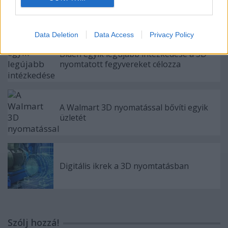
Az FDA által jóváhagyott 3D nyomtatott
gerinc implantátumok
Data Deletion
Data Access
Privacy Policy
Biden egyik legújabb intézkedése a 3D
nyomtatott fegyvereket célozza
A Walmart 3D nyomatással bővíti egyik
üzletét
Digitális ikrek a 3D nyomtatásban
Szólj hozzá!