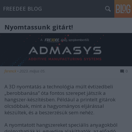
FREEDEE BLOG
Nyomtassunk gitárt!
ferenck
•
2023. május 05.
0
A 3D nyomtatás a technológia múlt évtizedbeli
„berobbanása” óta fontos szerepet játszik a
hangszer-készítésben. Például a printelt gitárok
olcsóbbak, mint a hagyományos eljárással
készültek, és a beszerzésük sem nehéz.
A nyomtatott hangszereket speciális anyagokból
dolgozhatják ki, egyedire alakíthatók, az előadó