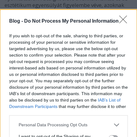
esztétikum egyensúlyát figyelembe véve, azoknak
teljesen megfelelve készítették el. A részben 3D
printeléssel készült hangszer szemre is tetszetős, és
Blog -
Do Not Process My Personal Information
jól is szól.
If you wish to opt-out of the sale, sharing to third parties, or
A
Prusacaster
név az ihlető forrás előtti tisztelgés,
processing of your personal or sensitive information for
hozzáértők szerint egy kicsit több is annál, mert a
targeted advertising by us, please use the below opt-out
section to confirm your selection. Please note that after your
Fender Telecaster stílusának és a Fender Jazzmaster
opt-out request is processed you may continue seeing
esztétikájának kombinációja. A hatszög-formájú
interest-based ads based on personal information utilized by
gitártest házilag is előállítható, a csomag ára nem
us or personal information disclosed to third parties prior to
éri el a 150 dollárt.
your opt-out. You may separately opt-out of the further
disclosure of your personal information by third parties on the
A csomag a gitárfejet és a szükséges elektronikát is
IAB’s list of downstream participants. This information may
tartalmazza, a hangszertest nyomtatásához a Prusa
also be disclosed by us to third parties on the
IAB’s List of
i3 MK3S+ 250x20x210 milliméteres építési területű
Downstream Participants
that may further disclose it to other
gépe kell, merev anyagokat, például szénszállal
third parties.
megerősített PLA-t vagy PA11-et ajánlanak hozzá.
Please note that this website/app uses one or more Google
Personal Data Processing Opt Outs
Az összeszereléshez instant ragasztó, valamilyen JST-
services and may gather and store information including but
csatlakozó és gitárhangolás kell. Ha kész, a
not limited to your visit or usage behaviour. You may click to
I want to opt-out of the Sharing of my