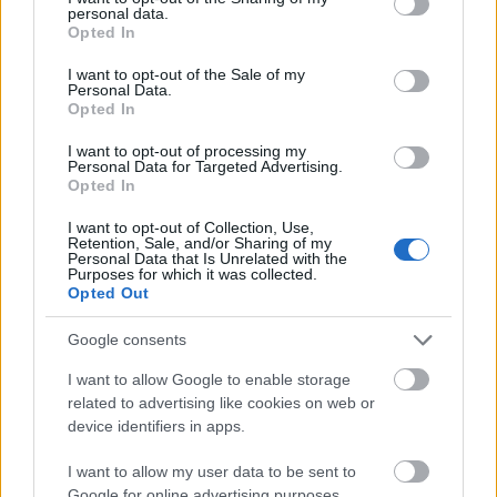
personal data.
tulajdonos azzal a boldog tudattal játszhat a
grant or deny consent to Google and its third-party tags to
Opted In
hangszeren, hogy lényegében az ő munkája.
use your data for below specified purposes in below Google
consent section.
I want to opt-out of the Sale of my
Más nyomtatott gitárokkal összehasonlítva, a
Personal Data.
Opted In
Prusacastert különleges designja és pont az a tény
teszi egyedivé, hogy ha van megfelelő gépünk, akkor
I want to opt-out of processing my
mi magunk is elkészíthetjük.
Personal Data for Targeted Advertising.
Opted In
I want to opt-out of Collection, Use,
Retention, Sale, and/or Sharing of my
Personal Data that Is Unrelated with the
Purposes for which it was collected.
Opted Out
Google consents
I want to allow Google to enable storage
related to advertising like cookies on web or
device identifiers in apps.
I want to allow my user data to be sent to
Google for online advertising purposes.