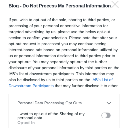
Blog -
Do Not Process My Personal Information
If you wish to opt-out of the sale, sharing to third parties, or
processing of your personal or sensitive information for
targeted advertising by us, please use the below opt-out
section to confirm your selection. Please note that after your
Az egyedi méretű darabok gyártását lehetővé tevő
opt-out request is processed you may continue seeing
rendszer magegységből és rugalmasan alakítható
interest-based ads based on personal information utilized by
méretű burkolatrészből áll. A felhasználók saját
us or personal information disclosed to third parties prior to
elképzeléseiknek megfelelően variálhatják a printek
your opt-out. You may separately opt-out of the further
nagyságát, egyedivé téve a gyártást.
disclosure of your personal information by third parties on the
IAB’s list of downstream participants. This information may
also be disclosed by us to third parties on the
IAB’s List of
Downstream Participants
that may further disclose it to other
third parties.
Please note that this website/app uses one or more Google
Personal Data Processing Opt Outs
services and may gather and store information including but
not limited to your visit or usage behaviour. You may click to
I want to opt-out of the Sharing of my
personal data.
grant or deny consent to Google and its third-party tags to
Opted In
use your data for below specified purposes in below Google