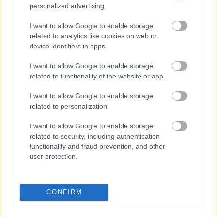
personalized advertising.
I want to allow Google to enable storage
related to analytics like cookies on web or
Címkék:
jövő
nyomtatók
fémnyomtatás
SLM
device identifiers in apps.
I want to allow Google to enable storage
related to functionality of the website or app.
Ajánlott bejegyzések:
I want to allow Google to enable storage
related to personalization.
Ellenáll-e a 3D nyomtatott volfrám egy
I want to allow Google to enable storage
atomreaktor extrém körülményeinek?
related to security, including authentication
functionality and fraud prevention, and other
user protection.
A SpaceX addítív gyártási partnersége a
Velo3D-vel
CONFIRM
A Nano Dimension felvásárolja az első