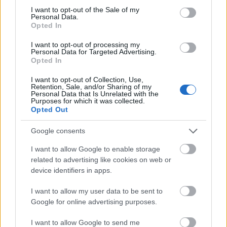
consent section.
I want to opt-out of the Sale of my
Personal Data.
Opted In
I want to opt-out of processing my
Az új rendszer a 3D nyomtatás egyik korlátját
Personal Data for Targeted Advertising.
hivatott megszüntetni – nagy részeket eddig az
Opted In
építési tér korlátozott terjedelme miatt nem, esetleg
I want to opt-out of Collection, Use,
több részben lehetett printelni.
Retention, Sale, and/or Sharing of my
Personal Data that Is Unrelated with the
Purposes for which it was collected.
A korábban elfogadott geometriai határokat kitoló,
Opted Out
és ezzel új alkalmazásoknak teret nyitó rugalmas
rendszer erre a problémára kínál az egész iparágat
Google consents
érintő megoldást. Az SLM technológiájának
köszönhetően eddig elképzelhetetlen hosszúságú,
I want to allow Google to enable storage
magasságú fémnyomatok várhatók a közeli jövőben.
related to advertising like cookies on web or
device identifiers in apps.
Az új rendszerrel például 1,8 méter átmérőjű és 1,6
méter magas hengerformájú, vagy 3x1,1x1,2
I want to allow my user data to be sent to
méteres nyomatok hozhatók létre, óránkénti 330
Google for online advertising purposes.
köbcentiméteres tempóban.
I want to allow Google to send me