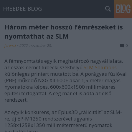
FREEDEE BLOG
Három méter hosszú fémrészeket is
nyomtathat az SLM
ferenck
•
2022. november 23.
0
A fémnyomtatás egyik meghatározó nagyvállalata,
az észak-német lübecki székhelyű
SLM Solutions
különleges printert mutatott be. A porágyas fúzióval
(PBF) működő NXG XII 600E akár 1,5 méter magas
nyomatokra képes, 600x600x1500 milliméteres
építési térfogattal. A cég már el is adta az első
rendszert.
Az egyik konkurens, az Eplus3D „rálicitált” az SLM-
re, új EP-M1250 rendszerével ugyanis
1258x1258x1350 milliméterméretű nyomatok
hozhatók létre.