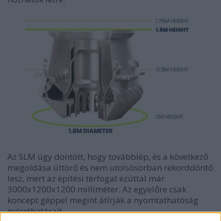
Az SLM úgy döntött, hogy továbblép, és a következő
megoldása úttörő és nem utolsósorban rekorddöntő
lesz, mert az építési térfogat ezúttal már
3000x1200x1200 milliméter. Az egyelőre csak
koncept géppel megint átírják a nyomtathatóság
mérethatárait.