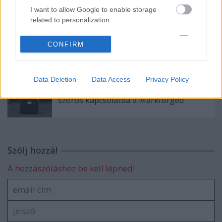
szinterezés
Formlabs
I want to allow Google to enable storage
related to personalization.
I want to allow Google to enable storage
CONFIRM
related to security, including authentication
Ajánlott bejegyzések:
functionality and fraud prevention, and other
user protection.
Data Deletion
Data Access
Privacy Policy
Újabb szolgáltatóval lépett nagyon
szoros kapcsolatba a Markforged
Szólj hozzá!
A hozzászóláshoz be kell lépned!