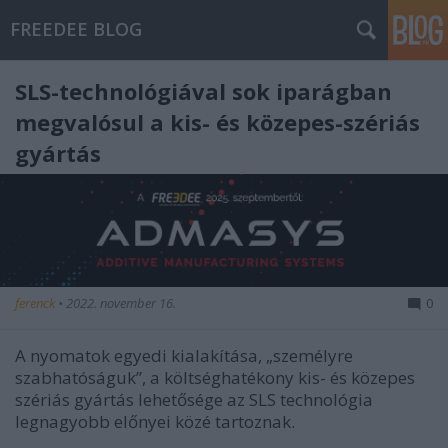
FREEDEE BLOG
SLS-technológiával sok iparágban
megvalósul a kis- és közepes-szériás
gyártás
ferenck
•
2022. november 16.
0
A nyomatok egyedi kialakítása, „személyre
szabhatóságuk”, a költséghatékony kis- és közepes
szériás gyártás lehetősége az SLS technológia
legnagyobb előnyei közé tartoznak.