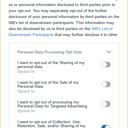
us or personal information disclosed to third parties prior to
your opt-out. You may separately opt-out of the further
Az alkatrészeket saját műhelyeikben dolgozzák ki,
disclosure of your personal information by third parties on the
kivitelezésüknél mindegyik ügyfél egyedi kérelmeit,
IAB’s list of downstream participants. This information may
elvárásait figyelembe veszik. A Fuse 1 printer ideális
also be disclosed by us to third parties on the
IAB’s List of
partner hozzá.
Downstream Participants
that may further disclose it to other
third parties.
Az IBL azután döntött az
SLS 3D nyomtatás
mellett,
Please note that this website/app uses one or more Google
Personal Data Processing Opt Outs
mihelyst rájöttek, hogy hagyományos
services and may gather and store information including but
gyártóeljárásokkal eljutottak a szerkezeti és a
not limited to your visit or usage behaviour. You may click to
I want to opt-out of the Sharing of my
personal data.
tervezési határokig. Mivel kisszériákban, 100-250
grant or deny consent to Google and its third-party tags to
Opted In
alkatrészben gondolkoznak, a fröccsöntés stb. túl
use your data for below specified purposes in below Google
drága, és több 3D nyomtatási módszer tesztelését
consent section.
I want to opt-out of the Sale of my
követően állapodtak meg a Fuse 1-nél. 2019 óta
Personal Data.
Opted In
használják a gépet. Elégedettek vele, a printerrel sok
időt és pénzt takarítanak meg.
I want to opt-out of processing my
Personal Data for Targeted Advertising.
A cég ma már el sem tudja képzelni, hogy ne
Opted In
használjon 3D nyomtatást. A technika gyorsasága,
I want to opt-out of Collection, Use,
rugalmassága miatt hatalmas érték, kiváló
Retention, Sale, and/or Sharing of my