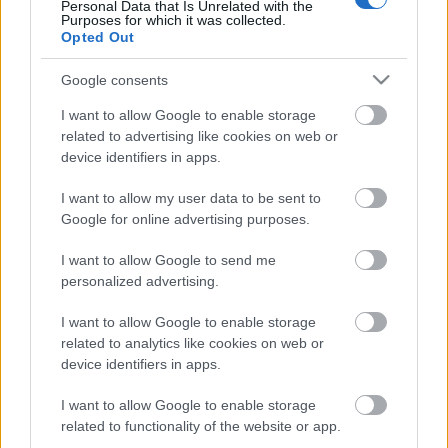
minőségű prototípusok két-három hét leforgása
Personal Data that Is Unrelated with the
Purposes for which it was collected.
alatt elkészíthetők vele.
Opted Out
Legutolsó projektjükben mezőgazdasági gépek
Google consents
gyártó cégnek dolgoztak ki az adott szerkezetre
specializált vezérlőpultot. Egy hónap alatt végeztek
I want to allow Google to enable storage
is az egésszel.
related to advertising like cookies on web or
device identifiers in apps.
A szelektív lézeres szinterezésben (SLS) és a
I want to allow my user data to be sent to
sztereolitográfiában (SLA) egyaránt úttörő Formlabs
Google for online advertising purposes.
technológiáiból sok más vállalat szintén profitál, az
iparágak és az alkalmazások köre folyamatosan
I want to allow Google to send me
bővül.
personalized advertising.
A Formlabs termékeit a
FreeDee
forgalmazza
I want to allow Google to enable storage
Magyarországon.
related to analytics like cookies on web or
device identifiers in apps.
I want to allow Google to enable storage
related to functionality of the website or app.
Címkék:
sztereolitográfia
FreeDee
szelektív lézeres