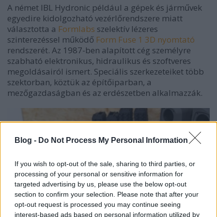
A német IBL Hydronic például a gépek és járművek
egyedire kidolgozható vezérlőrendszere miatt
választotta a
Formlabs
szelektív lézeres
szinterezéssel működő
Form Fuse 1 3D nyomtató
rendszerét. Az 1987-ben alapított cég személyre
szabható elektronikus, hidraulikus és szoftveres
megoldásairól ismert. Speciális szerkezeteiket több
szektorban, köztük az építőiparban, a
mezőgazdaságban és az erdészetben alkalmazzák.
Blog -
Do Not Process My Personal Information
If you wish to opt-out of the sale, sharing to third parties, or
processing of your personal or sensitive information for
targeted advertising by us, please use the below opt-out
section to confirm your selection. Please note that after your
opt-out request is processed you may continue seeing
interest-based ads based on personal information utilized by