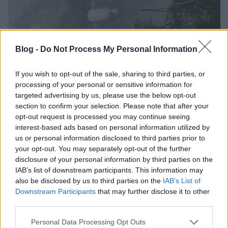
Blog -
Do Not Process My Personal Information
If you wish to opt-out of the sale, sharing to third parties, or
processing of your personal or sensitive information for
A statisztikák elszomorítóak: az Egyesült Királyság
targeted advertising by us, please use the below opt-out
folyóinak, patakjainak csak tizennégy százaléka
section to confirm your selection. Please note that after your
tiszta, az ország vizeinek minősége az egyik
opt-out request is processed you may continue seeing
legrosszabb Európában. Ezek az adatok semmi jót
interest-based ads based on personal information utilized by
nem ígérnek az állatvilágnak, és a vízi környezetben
us or personal information disclosed to third parties prior to
tevékeny emberek számára is komoly veszélyt
your opt-out. You may separately opt-out of the further
jelentenek.
disclosure of your personal information by third parties on the
IAB’s list of downstream participants. This information may
„Nem tudjuk, hol végzi a vizeinkbe kerülő műanyagok
also be disclosed by us to third parties on the
IAB’s List of
nagy része. Reméljük, hogy a robothal és jövőbeli
Downstream Participants
that may further disclose it to other
utódai jelentik a jó irányba megtett első lépéseket, és
third parties.
esetleg segítenek kontrollálni a műanyagok okozta
szennyezés problémáját”
– magyarázza az egyetemen
Please note that this website/app uses one or more Google
Personal Data Processing Opt Outs