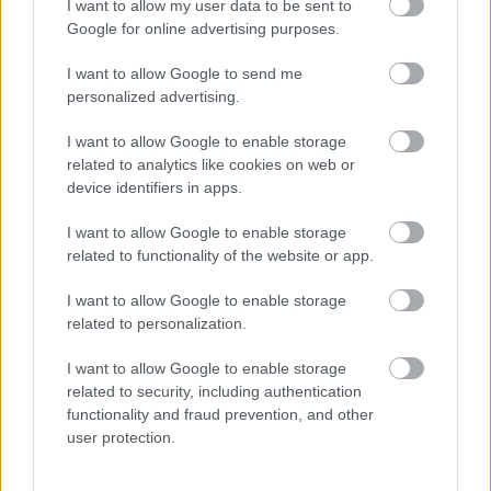
I want to allow my user data to be sent to
minták tanulmányozásához.
Google for online advertising purposes.
Mintavevő résszel rendelkező dokkolóállomásban
I want to allow Google to send me
gondolkoznak, és a robothal szervezetét is ott
personalized advertising.
tisztítanák meg a hulladékoktól, hogy folytathassa a
mikroműanyag-gyűjtést.
I want to allow Google to enable storage
related to analytics like cookies on web or
device identifiers in apps.
I want to allow Google to enable storage
Címkék:
robot
környezetvédelem
műanyag
related to functionality of the website or app.
I want to allow Google to enable storage
related to personalization.
I want to allow Google to enable storage
Ajánlott bejegyzések:
related to security, including authentication
functionality and fraud prevention, and other
A Prusa bemutatta az új Core One 3D
user protection.
nyomtatót