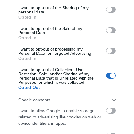
services and may gather and store information including but
előadó Robert Siddal.
not limited to your visit or usage behaviour. You may click to
I want to opt-out of the Sharing of my
personal data.
grant or deny consent to Google and its third-party tags to
A tervezéshez ingyen hozzáférhető, bárhonnan
Opted In
use your data for below specified purposes in below Google
letölthető nyílt forrású fájlokat használtak. A
consent section.
nyomtatás Prusa Mini+ FDM printerrel, 0,4
I want to opt-out of the Sale of my
Personal Data.
milliméteres fúvókával történt. Szándékosan
Opted In
döntöttek könnyen elérhető fájlok és olcsó nyomtató
mellett, mert azt szeretnék, hogy mások is
I want to opt-out of processing my
Personal Data for Targeted Advertising.
elkészíthessék a robothalat.
Opted In
A mikroműanyagokat „csapdába ejtő” printelt
I want to opt-out of Collection, Use,
kopoltyúlapokból hozták össze. A printelést
Retention, Sale, and/or Sharing of my
Personal Data that Is Unrelated with the
időnként abbahagyták, hogy nejlon rácshálót
Purposes for which it was collected.
tegyenek a rétegek közé. Miután elkészültek,
Opted Out
letesztelték, és a „hal” sikeres volt: több
mikroműanyagot gyűjtött össze.
Google consents
I want to allow Google to enable storage
A kutatók azonban elmondták, hogy a gép jelenlegi
related to advertising like cookies on web or
állapotában nem tudja vizsgálni a műanyagokat. A
device identifiers in apps.
folyamatot automatizálni kellene, és csak azt
követően lehetne hasznos eszköz óceánból vett