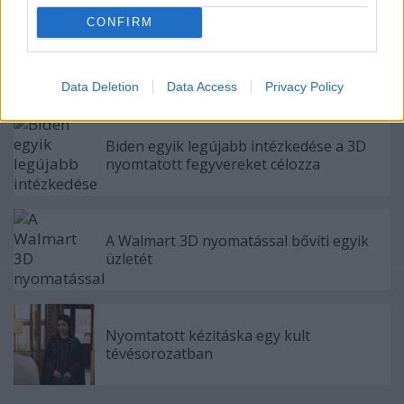
CONFIRM
A zéró gravitáció kedvez a
bionyomtatásnak
Data Deletion
Data Access
Privacy Policy
Biden egyik legújabb intézkedése a 3D
nyomtatott fegyvereket célozza
A Walmart 3D nyomatással bővíti egyik
üzletét
Nyomtatott kézitáska egy kult
tévésorozatban