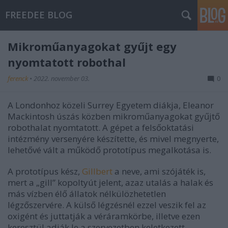
FREEDEE BLOG
Mikroműanyagokat gyűjt egy
nyomtatott robothal
ferenck
•
2022. november 03.
0
A Londonhoz közeli Surrey Egyetem diákja, Eleanor
Mackintosh úszás közben mikroműanyagokat gyűjtő
robothalat nyomtatott. A gépet a felsőoktatási
intézmény versenyére készítette, és mivel megnyerte,
lehetővé vált a működő prototípus megalkotása is.
A prototípus kész,
Gillbert
a neve, ami szójáték is,
mert a „gill” kopoltyút jelent, azaz utalás a halak és
más vízben élő állatok nélkülözhetetlen
légzőszervére. A külső légzésnél ezzel veszik fel az
oxigént és juttatják a véráramkörbe, illetve ezen
keresztül adják le a szervezetben keletkezett