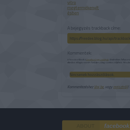
vitro
megtermékenyít
ésben
A bejegyzés trackback címe:
https://freedee.blog.hu/api/trackba
Kommentek:
A hozzászólások a
vonatkozó jogszabályok
értelmében felhasználó
ellenőrzi. Kifogás esetén forduljon a blog szerkesztőjéhez. Részl
Nincsenek hozzászólások.
Kommentezéshez
lépj be
, vagy
regisztrálj
!
facebook
ABOUT