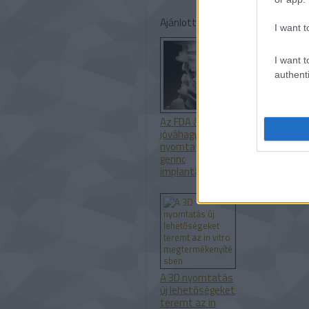
Ajánlott bejegyzések:
I want t
I want t
authenti
Az FDA által
A SpaceX add
jóváhagyott 3D
gyártási
nyomtatott
partnersége 
gerinc
Velo3D-vel
implantátumok
A 3D nyomtatás
új lehetőségeket
teremt az in