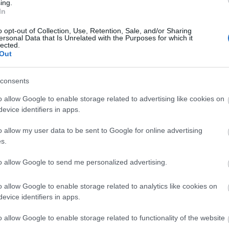
ing.
In
F
o opt-out of Collection, Use, Retention, Sale, and/or Sharing
ersonal Data that Is Unrelated with the Purposes for which it
lected.
Out
A
pozták össze a pénzt, a kért tízezer dollárt simán
consents
-én) 105 ezer felett tartanak. A korai támogatók
o allow Google to enable storage related to advertising like cookies on
-állomást, valamint az említett hordtáskát is
evice identifiers in apps.
ra 99 dollár, a kiszállítás jövő februárban várható.
adályozhatja a nyomtatóanyag, mert a műgyanta
o allow my user data to be sent to Google for online advertising
hogy gondoljuk meg alaposan, hogy hol fogjuk
s.
rású, kísérletező kedvű makereknek külön ajánlott.
to allow Google to send me personalized advertising.
Tetszik
0
o allow Google to enable storage related to analytics like cookies on
ng
Kickstarter
evice identifiers in apps.
o allow Google to enable storage related to functionality of the website