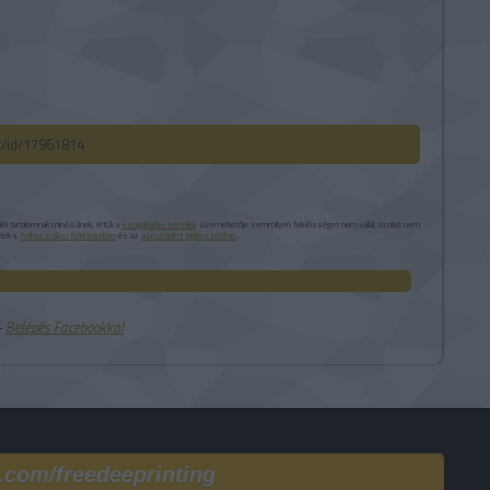
ck/id/17961814
i tartalomnak minősülnek, értük a
szolgáltatás technikai
üzemeltetője semmilyen felelősséget nem vállal, azokat nem
etek a
Felhasználási feltételekben
és az
adatvédelmi tájékoztatóban
.
 ‐
Belépés Facebookkal
.com/freedeeprinting