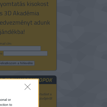
yomtatás kisokost
s 3D Akadémia
edvezményt adunk
jándékba!
mail cím:
v:
D TECH WORSKHOPOK
egyél részt a 3D Akadémia
épzésein és szerezz átfogó tudást a
D technológiák jelenéről és jövőjéről!
sonal or
D nyomtatás, modellezés és
ection to