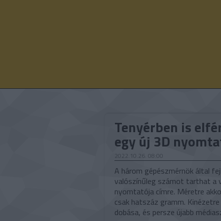
Tenyérben is elf
egy új 3D nyomta
2022.10.26. 08:00
A három gépészmérnök által fe
valószínűleg számot tarthat a v
nyomtatója címre. Méretre akko
csak hatszáz gramm. Kinézetre
dobása, és persze újabb médiasz