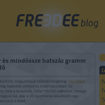
ér és mindössze hatszáz gramm
tó
L
M
jlesztett, műgyantával működő hongkongi
Tiny Maker
ilág legkisebb otthoni és mobil használatú 3D
f
ra, mint a tenyerünk, 100x115x155 milliméter, tömege
 nagyon kúl, akár a 3D nyomtatás következő nagy
5
enzáció is lehet.