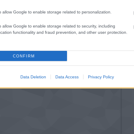
E
o allow Google to enable storage related to personalization.
o allow Google to enable storage related to security, including
cation functionality and fraud prevention, and other user protection.
ítív
3D nyomtatás
A Wabtec additív
CONFIRM
adaptív
megoldása
a
fúvókával
jelentősen növeli
a vasúti
áramszedők
Data Deletion
Data Access
Privacy Policy
teljesítményét