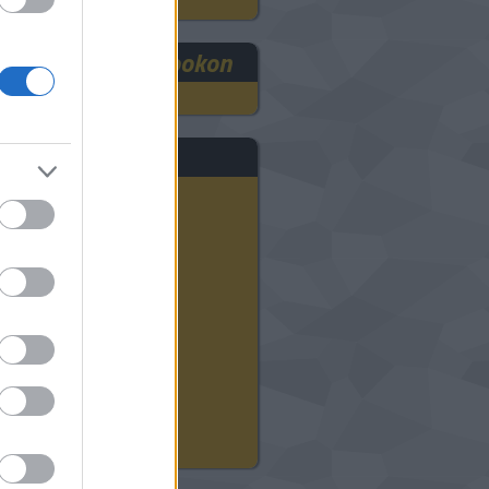
RE3DEE a Facebookon
rchívum
2025 szeptember
(
1
)
2024 november
(
8
)
2024 október
(
9
)
2024 szeptember
(
11
)
2024 augusztus
(
12
)
2024 július
(
22
)
2024 június
(
20
)
2024 május
(
21
)
2024 április
(
21
)
2024 március
(
18
)
2024 február
(
21
)
2024 január
(
23
)
Tovább
...