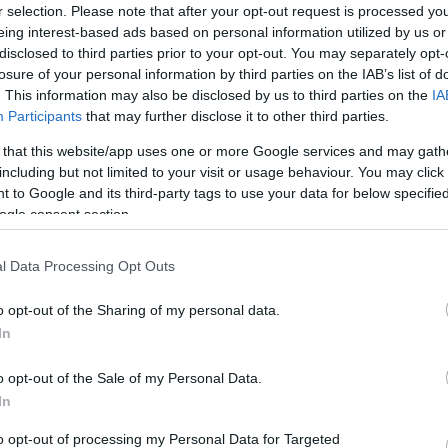
s
r selection. Please note that after your opt-out request is processed y
A
eing interest-based ads based on personal information utilized by us or
működéséhez csupán öt watt elegendő, de a miniatűr gép
disclosed to third parties prior to your opt-out. You may separately opt-
jesen mobil szerkezet, bárhova vihetjük magunkkal.
losure of your personal information by third parties on the IAB’s list of
ként hordtáskát is vásárolhatunk hozzá. (A powerbank
H
. This information may also be disclosed by us to third parties on the
IA
ető, hordozható külső akkumulátor vagy vésztöltő,
Participants
that may further disclose it to other third parties.
k elektromos eszközeinket.)
 that this website/app uses one or more Google services and may gath
elület miatt a nyomat aligha lesz nagy, és a 320x240
including but not limited to your visit or usage behaviour. You may click 
 is nyilván hagy kívánnivalókat maga után. Mindenesetre
 to Google and its third-party tags to use your data for below specifi
a mérettartományban a Tiny Maker az eddigi
ogle consent section.
l Data Processing Opt Outs
o opt-out of the Sharing of my personal data.
In
K
o opt-out of the Sale of my Personal Data.
In
to opt-out of processing my Personal Data for Targeted