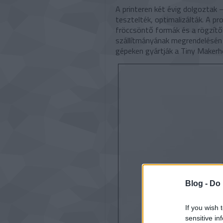
A printeren két évig dolgoztak –
tesztelték, optimalizálták. A pr
fröccsöntő formák és a rögzítők
szállítmányának megrendelésén
gépeken gyártják a Tiny Makerh
Blog -
Do 
If you wish 
sensitive in