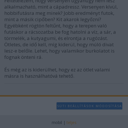
Feltételezem, hogy versenyen ugyanúgy nem lesz
alkalmazható, mint a cápadressz. Versenyen kívül,
hobbifutásra meg minek? Jobb eredményt futok,
mint a másik cipőben? Kit akarok legyőzni?
Egyébként rögtön feltűnt, hogy a terepen való
futáskor a rácsozatba be fog hatolni a víz, a sár, a
törmelék, a kutyagumi, és elrontja a rugózást.
Ötletes, de idő kell, míg kiderül, hogy múló divat
lesz-e belőle. Lehet, hogy valamikor burkolatot is
fognak önteni rá.
És még az is kiderülhet, hogy ez az ötlet valami
másra is használhatóvá tehető.
SÜTI BEÁLLÍTÁSOK MÓDOSÍTÁSA
mobil
|
teljes