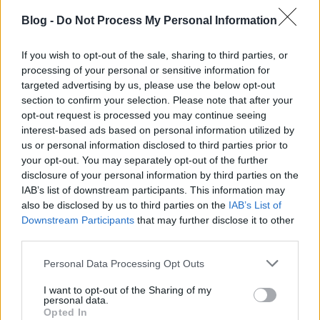
lehetővé – a függőleges nyomást vízszintes erővé
Blog -
Do Not Process My Personal Information
átalakítva, a futó megállás nélkül, mindig előre
halad.
If you wish to opt-out of the sale, sharing to third parties, or
processing of your personal or sensitive information for
targeted advertising by us, please use the below opt-out
section to confirm your selection. Please note that after your
opt-out request is processed you may continue seeing
interest-based ads based on personal information utilized by
us or personal information disclosed to third parties prior to
Rengeteg munkával, irdatlan adatmennyiség
your opt-out. You may separately opt-out of the further
feldolgozásával jutottak el idáig. A rácsszerkezet
disclosure of your personal information by third parties on the
több mint ötmillió változatát, 18 esztendő atlétikai
IAB’s list of downstream participants. This information may
teljesítményét elemezve azonosították a célra
also be disclosed by us to third parties on the
IAB’s List of
alkalmas tervet, amelyet az MIT (Massachusetts
Downstream Participants
that may further disclose it to other
Institute of Technology) Sportlaboratóriumában is
third parties.
alaposan tanulmányoztak, ők is komoly segítséget
Please note that this website/app uses one or more Google
Personal Data Processing Opt Outs
nyújtottak a kivitelezéshez.
services and may gather and store information including but
not limited to your visit or usage behaviour. You may click to
I want to opt-out of the Sharing of my
„Futás közben, minden egyes alkalommal, ha a lábunk
personal data.
grant or deny consent to Google and its third-party tags to
a talajhoz ér, megszakad az előre történő mozgás, a
Opted In