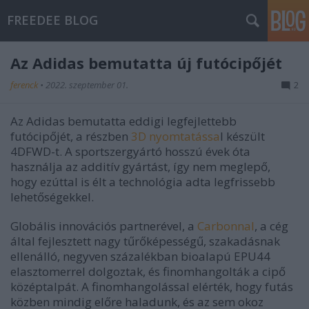
FREEDEE BLOG
Az Adidas bemutatta új futócipőjét
ferenck
•
2022. szeptember 01.
2
Az Adidas bemutatta eddigi legfejlettebb
futócipőjét, a részben
3D nyomtatássa
l készült
4DFWD-t. A sportszergyártó hosszú évek óta
használja az additív gyártást, így nem meglepő,
hogy ezúttal is élt a technológia adta legfrissebb
lehetőségekkel.
Globális innovációs partnerével, a
Carbonnal
, a cég
által fejlesztett nagy tűrőképességű, szakadásnak
ellenálló, negyven százalékban bioalapú EPU44
elasztomerrel dolgoztak, és finomhangolták a cipő
középtalpát. A finomhangolással elérték, hogy futás
közben mindig előre haladunk, és az sem okoz