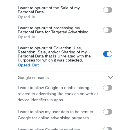
use your data for below specified purposes in below Google
mozgások között minimális leállás van, ami
consent section.
I want to opt-out of the Sale of my
képességeitől függetlenül, minden futóra érvényes. Az
Personal Data.
MIT Sportlaboratóriumában innovatív technológiákat
Opted In
fejlesztünk a probléma megoldására. Az új 4DFWD pont
I want to opt-out of processing my
ilyen”
– áll az intézmény közleményében.
Personal Data for Targeted Advertising.
Opted In
A cipő új Continental külső talpa garantálja, hogy
viselője bármilyen időjárási viszonyok között
I want to opt-out of Collection, Use,
Retention, Sale, and/or Sharing of my
kényelmesen fusson, a középtalp párnázása pedig
Personal Data that Is Unrelated with the
23 százalékkal nagyobb, mint az előző generációké.
Purposes for which it was collected.
Opted Out
A 4DFWD-t több színben szerezhetjük be, egy pár
Google consents
ára 200 euró.
I want to allow Google to enable storage
related to advertising like cookies on web or
device identifiers in apps.
Címkék:
sport
cipő
innovátorok
Carbon
Adidas
MIT
I want to allow my user data to be sent to
Google for online advertising purposes.
I want to allow Google to send me