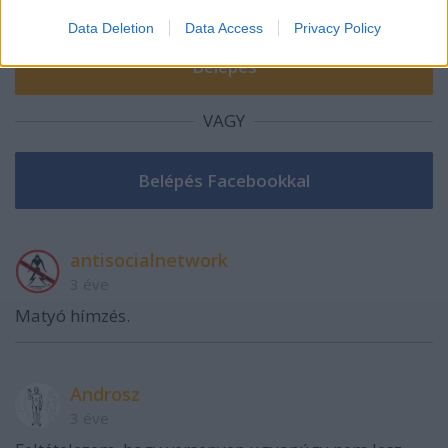
Data Deletion
Data Access
Privacy Policy
VAGY
antisocialnetwork
3 éve
Matyó hímzés.
Androsz
3 éve