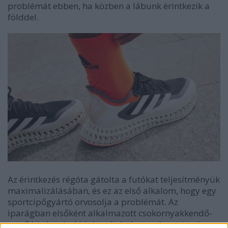
problémát ebben, ha közben a lábunk érintkezik a
földdel.
Az érintkezés régóta gátolta a futókat teljesítményük
maximalizálásában, és ez az első alkalom, hogy egy
sportcipőgyártó orvosolja a problémát. Az
iparágban elsőként alkalmazott csokornyakkendő-
szerű középtalp-kidolgozású rácsszerkezet teszi