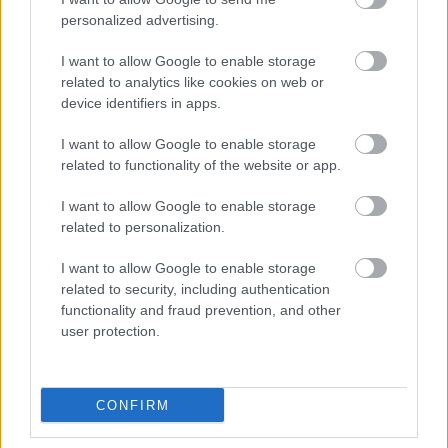
personalized advertising.
Ajánlott bejegyzések:
I want to allow Google to enable storage
related to analytics like cookies on web or
Itt az új CraftBot IDEX MK2
device identifiers in apps.
nyomtatócsalád
I want to allow Google to enable storage
related to functionality of the website or app.
A 3D nyomtatás új lehetőségeket teremt
I want to allow Google to enable storage
az in vitro megtermékenyítésben
related to personalization.
I want to allow Google to enable storage
related to security, including authentication
functionality and fraud prevention, and other
Szólj hozzá!
user protection.
A hozzászóláshoz be kell lépned!
CONFIRM