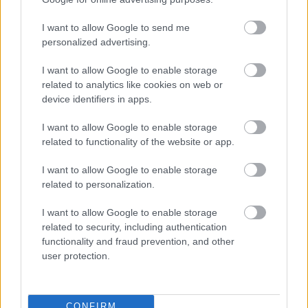
teljesítményre lesz képes, ami a
minőségellenőrzésnél, különösen biztonságkritikus
I want to allow Google to send me
alkalmazásokban, például a légjármű-, a
personalized advertising.
járműiparban vagy az energetikában fontos.
I want to allow Google to enable storage
related to analytics like cookies on web or
device identifiers in apps.
Címkék:
szoftver
mesterséges intelligencia
algoritmus
I want to allow Google to enable storage
related to functionality of the website or app.
I want to allow Google to enable storage
related to personalization.
Ajánlott bejegyzések:
I want to allow Google to enable storage
related to security, including authentication
A zéró gravitáció kedvez a
functionality and fraud prevention, and other
bionyomtatásnak
user protection.
CONFIRM