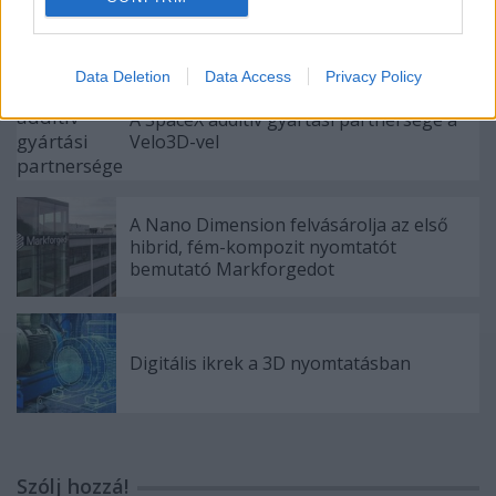
Itt az új CraftBot IDEX MK2
nyomtatócsalád
Data Deletion
Data Access
Privacy Policy
A SpaceX addítív gyártási partnersége a
Velo3D-vel
A Nano Dimension felvásárolja az első
hibrid, fém-kompozit nyomtatót
bemutató Markforgedot
Digitális ikrek a 3D nyomtatásban
Szólj hozzá!