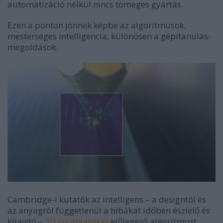
automatizáció nélkül nincs tömeges gyártás.
Ezen a ponton jönnek képbe az algoritmusok,
mesterséges intelligencia, különösen a gépitanulás-
megoldások.
Cambridge-i kutatók az intelligens – a designtól és
az anyagról függetlenül a hibákat időben észlelő és
kijavító –
3D nyomtatókat
előlegező algoritmust