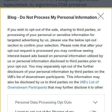
fejlesztettek. Az algoritmus FDM printerek
munkahibáit korrigálja valósidőben.
Blog -
Do Not Process My Personal Information
If you wish to opt-out of the sale, sharing to third parties, or
processing of your personal or sensitive information for
targeted advertising by us, please use the below opt-out
section to confirm your selection. Please note that after your
Az új megoldással nemcsak a potenciális hibák
opt-out request is processed you may continue seeing
száma csökkenthető drasztikus mértékben, hanem a
interest-based ads based on personal information utilized by
nyomtatási folyamat automatizálásában is
us or personal information disclosed to third parties prior to
your opt-out. You may separately opt-out of the further
hatékony eszköz.
disclosure of your personal information by third parties on the
IAB’s list of downstream participants. This information may
Az együttműködő autonóm extrudálás hálózatot
also be disclosed by us to third parties on the
IAB’s List of
rövidítő
CAXTON
nevű algoritmust mélytanulással
Downstream Participants
that may further disclose it to other
(
deep learning
) gyakoroltatták. 192 nyomat készítése
third parties.
közben felvett 950 ezer képen tanult. Minden egyes
képet a printer aktuális beállításával (sebesség,
Please note that this website/app uses one or more Google
Personal Data Processing Opt Outs
hőmérséklet, nyomtatófej stb.) címkéztek fel, ami
services and may gather and store information including but
lehetővé tette, hogy megtanulja a hibák kijavítását.
not limited to your visit or usage behaviour. You may click to
I want to opt-out of the Sharing of my