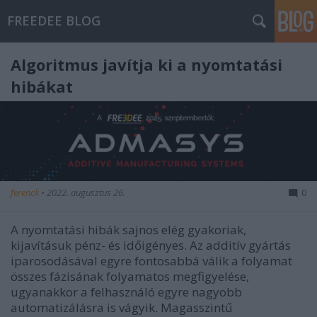
FREEDEE BLOG
Algoritmus javítja ki a nyomtatási
hibákat
ferenck
•
2022. augusztus 26.
0
A nyomtatási hibák sajnos elég gyakoriak,
kijavításuk pénz- és időigényes. Az additív gyártás
iparosodásával egyre fontosabbá válik a folyamat
összes fázisának folyamatos megfigyelése,
ugyanakkor a felhasználó egyre nagyobb
automatizálásra is vágyik. Magasszintű