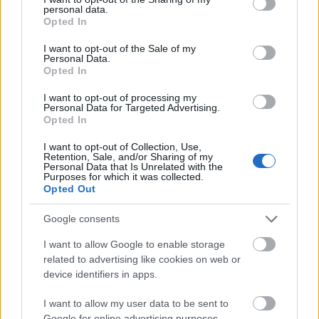
personal data.
Felderítésükben és korrigálásukban is jobban
grant or deny consent to Google and its third-party tags to
Opted In
teljesít, mintha ember végezné ugyanezeket a
use your data for below specified purposes in below Google
feladatokat.
consent section.
I want to opt-out of the Sale of my
Personal Data.
Opted In
CAXTON automatikusan címkézi fel és javítja ki
valósidőben a hibákat. A kutatók a tanuló adatsor
I want to opt-out of processing my
bővítését és diverzifikálását tervezik, hogy a
Personal Data for Targeted Advertising.
módszert általánossá – gép- és anyag-függetlenné –
Opted In
tudják tenni. A többi automatizált monitorozó
I want to opt-out of Collection, Use,
szoftverrel ellentétben, ez az algoritmus nemcsak
Retention, Sale, and/or Sharing of my
egyetlen nyomat, anyag, rendszer korlátozott
Personal Data that Is Unrelated with the
Purposes for which it was collected.
hibalehetőségeit azonosítja, hanem sokkal többre
Opted Out
képes.
Google consents
Fejlesztői szerint
„önvezető autórendszer 3D
nyomtatáshoz.”
A tanulással eléri azt a szintet, hogy
I want to allow Google to enable storage
korábban nem látott hibákat ismeretlen anyagok
related to advertising like cookies on web or
esetében is azonosít, kijavít. Mivel folyamatosan
device identifiers in apps.
tanul, egyre jobban teljesít, és idővel még a
I want to allow my user data to be sent to
legprofibb humán munkaerőnél is jobb
Google for online advertising purposes.