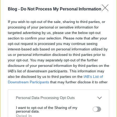
Blog -
Do Not Process My Personal Information
A tervezőkből (Or Naim, Elisheva Gillis, Gitit Linker,
Danny Freedman, Noa Zermati, Adi Segal, Rebeca
If you wish to opt-out of the sale, sharing to third parties, or
Partook, Nof Nathansohn) álló csoport olyan
processing of your personal or sensitive information for
valóságot képzel el, amelyben az épületeket 3D
targeted advertising by us, please use the below opt-out
nyomtatással állítják elő, építőanyagokként pedig
section to confirm your selection. Please note that after your
organikus matériákat használnak. A projektet Izrael
opt-out request is processed you may continue seeing
egyik legrégebbi ingatlanközvetítő vállalata, a
interest-based ads based on personal information utilized by
Rogovin támogatásával valósították meg.
us or personal information disclosed to third parties prior to
your opt-out. You may separately opt-out of the further
disclosure of your personal information by third parties on the
IAB’s list of downstream participants. This information may
also be disclosed by us to third parties on the
IAB’s List of
Downstream Participants
that may further disclose it to other
third parties.
Számítógéppel összekötött, egyedikre kialakított
Please note that this website/app uses one or more Google
Personal Data Processing Opt Outs
services and may gather and store information including but
robotkart fejlesztettek, amely természetes mixből, a
not limited to your visit or usage behaviour. You may click to
I want to opt-out of the Sharing of my
talaj és magok nyers keverékéből módszeresen épít
personal data.
grant or deny consent to Google and its third-party tags to
kicsi zöld szerkezeteket. Az elkészült szerkezetek
Opted In