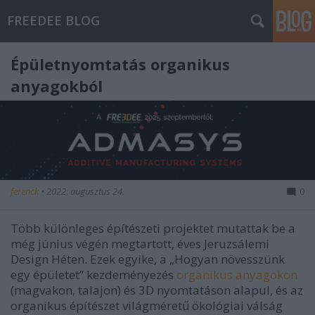
FREEDEE BLOG
Épületnyomtatás organikus
anyagokból
ferenck
•
2022. augusztus 24.
0
Több különleges építészeti projektet mutattak be a
még június végén megtartott, éves Jeruzsálemi
Design Héten. Ezek egyike, a „Hogyan növesszünk
egy épületet” kezdeményezés
organikus anyagokon
(magvakon, talajon) és 3D nyomtatáson alapul, és az
organikus építészet világméretű ökológiai válság