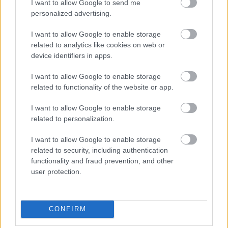
I want to allow Google to send me
personalized advertising.
I want to allow Google to enable storage
Címkék:
építészet
innovátorok
zöld technológiák
related to analytics like cookies on web or
környezetbarát nyomtatás
device identifiers in apps.
I want to allow Google to enable storage
related to functionality of the website or app.
I want to allow Google to enable storage
Ajánlott bejegyzések:
related to personalization.
A COBOD piacra dobja a BOD3 3D
I want to allow Google to enable storage
épületnyomtatót
related to security, including authentication
functionality and fraud prevention, and other
user protection.
Itt az új CraftBot IDEX MK2
nyomtatócsalád
CONFIRM