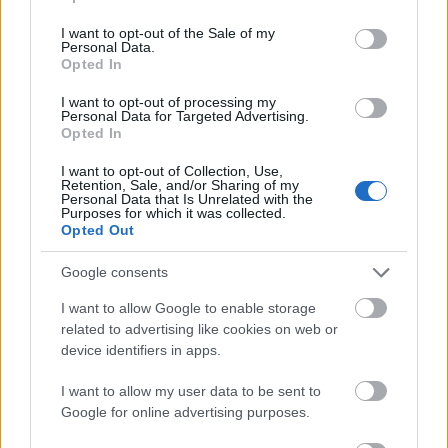
use your data for below specified purposes in below Google
aztán önálló életre kelnek: a magok kihajtanak, a
consent section.
talajfalakat zöld homlokzattá alakítják, a gyökerek a
I want to opt-out of the Sale of my
Personal Data.
falba mélyedve, tartós építőanyagot formáznak.
Opted In
A gyökerek és a talaj, szerkezeti elemekként az olyan
I want to opt-out of processing my
Personal Data for Targeted Advertising.
egyre fenntarthatatlanabb megoldásokat hivatottak
Opted In
helyettesíteni, mint a beton és az acél. A növényzet
építészeti folyamatokba integrálása, a gyártás
I want to opt-out of Collection, Use,
kihagyhatatlan elemévé válása, az új anyagokkal
Retention, Sale, and/or Sharing of my
Personal Data that Is Unrelated with the
történő 3D nyomtatás az eddigiektől alapjaiban
Purposes for which it was collected.
eltérő – és környezetbarát – megközelítés.
Opted Out
A Jeruzsálemi Design Hétre több mint 40 ezren
Google consents
látogattak el, a szervezők 150-nél több izraeli és
I want to allow Google to enable storage
nemzetközi tervező kiállítását, installációit,
related to advertising like cookies on web or
projektjeit ismertették meg az érdeklődőkkel. A
device identifiers in apps.
munkák a „Most” témára fókuszáltak – a tervezés
múlandóságát és a múlandóság tervezését voltak
I want to allow my user data to be sent to
hivatottak bemutatni egy egyre bizonytalanabb
Google for online advertising purposes.
világban.