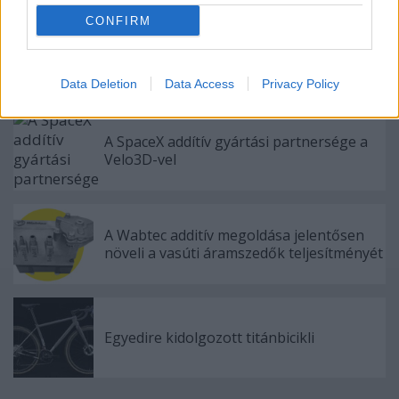
CONFIRM
Ellenáll-e a 3D nyomtatott volfrám egy
atomreaktor extrém körülményeinek?
Data Deletion
Data Access
Privacy Policy
A SpaceX addítív gyártási partnersége a
Velo3D-vel
A Wabtec additív megoldása jelentősen
növeli a vasúti áramszedők teljesítményét
Egyedire kidolgozott titánbicikli