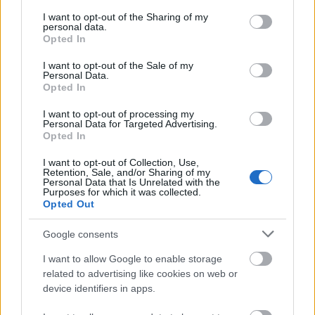
services and may gather and store information including but
not limited to your visit or usage behaviour. You may click to
I want to opt-out of the Sharing of my
personal data.
grant or deny consent to Google and its third-party tags to
Opted In
use your data for below specified purposes in below Google
consent section.
I want to opt-out of the Sale of my
Personal Data.
Opted In
I want to opt-out of processing my
Personal Data for Targeted Advertising.
Opted In
I want to opt-out of Collection, Use,
Egyik fontos tulajdonsága, hogy magas
Retention, Sale, and/or Sharing of my
Personal Data that Is Unrelated with the
hőmérsékleten, egészen 200 fokig kiválóan
Purposes for which it was collected.
kezelhető, és az erő-tömeg aránya, vagy a
Opted Out
szakítószilárdsága is nagyon jó.
Google consents
Utóbbi ennél az alumíniumötvözetnél a
I want to allow Google to enable storage
legmagasabb, amely sok szektor (repülés, szállítás,
related to advertising like cookies on web or
versenyautók, űripar stb.) számára abszolút kritikus
device identifiers in apps.
előnynek számít.