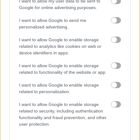
I want to allow my user data to be sent to
A porformájú anyag az EOS által fémjelzett
Google for online advertising purposes.
közvetlen lézeres fémszinterezéssel (DMLS), egy
porágyas fúziós eljárással kompatibilis. A hőkezelés
I want to allow Google to send me
annyira kiváló, hogy az erre fordított idő 88
personalized advertising.
százaléka megspórolható, ami nem minden lézeres
porágy-fúziónál egyértelmű.
I want to allow Google to enable storage
related to analytics like cookies on web or
device identifiers in apps.
I want to allow Google to enable storage
Címkék:
ipar
alumínium
EOS
fémnyomtatás
ötvözetek
related to functionality of the website or app.
I want to allow Google to enable storage
related to personalization.
Ajánlott bejegyzések:
I want to allow Google to enable storage
related to security, including authentication
functionality and fraud prevention, and other
A Nano Dimension felvásárolja az első
user protection.
hibrid, fém-kompozit nyomtatót
bemutató Markforgedot