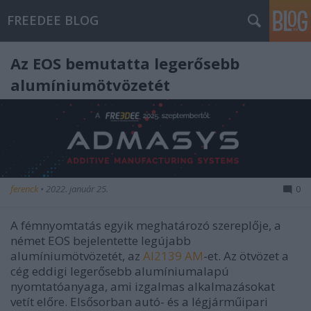
FREEDEE BLOG
Az EOS bemutatta legerősebb
alumíniumötvözetét
ferenck
•
2022. január 25.
0
A fémnyomtatás egyik meghatározó szereplője, a
német EOS bejelentette legújabb
alumíniumötvözetét, az
Al2139 AM
-et. Az ötvözet a
cég eddigi legerősebb alumíniumalapú
nyomtatóanyaga, ami izgalmas alkalmazásokat
vetít előre. Elsősorban autó- és a légjárműipari