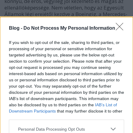
könnyű, de erős, vegyileg jól kezelhető és magas az
ellenállóképessége. Nem véletlen, hogy az Egyesült
Államok légi erejétől kezdve a Boeingig, a Mercedes-
Benzig, vagy az Airbusig, iparágakat meghatározó
vállalatok élnek a nyomtatható alumínium adta
Blog -
Do Not Process My Personal Information
lehetőségekkel.
If you wish to opt-out of the sale, sharing to third parties, or
processing of your personal or sensitive information for
targeted advertising by us, please use the below opt-out
section to confirm your selection. Please note that after your
opt-out request is processed you may continue seeing
interest-based ads based on personal information utilized by
us or personal information disclosed to third parties prior to
Az EOS új ötvözetével kapcsolatban különösen
your opt-out. You may separately opt-out of the further
érdekes, hogy speciálisan az additív gyártásban való
disclosure of your personal information by third parties on the
felhasználásra fejlesztették, ráadásul a vállalat
IAB’s list of downstream participants. This information may
többi AM alumíniumötvözetével összehasonlítva,
also be disclosed by us to third parties on the
IAB’s List of
nemcsak a legerősebb, hanem náluk is és a piacon
Downstream Participants
that may further disclose it to other
beszerezhető hasonló anyagoknál is jobban teljesít.
third parties.
Please note that this website/app uses one or more Google
Personal Data Processing Opt Outs