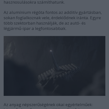
hasznosulásokra számíthatunk.
Az alumínium régóta fontos az additív gyártásban,
sokan foglalkoznak vele, érdeklődnek iránta. Egyre
több szektorban használják, de az autó- és
légjármű-ipar a legfontosabbak.
Az anyag népszerűségének okai egyértelműek: