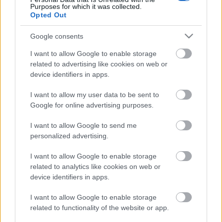
Purposes for which it was collected.
Természetesen nem ez az egyetlen topológia-
Opted Out
optimalizáló program. A Stratasys és az nTopology
Google consents
generatív modullal egészítették ki a kifejezetten a 3D
nyomtatás áramvonalasítására kitalált
I want to allow Google to enable storage
tervezésautomatizáló szoftverüket. A belgiumi Liége
related to advertising like cookies on web or
Egyetemen és a hollandiai Delfti Műszaki Egyetemen
device identifiers in apps.
nagyméretű nyomatokhoz fejlesztettek generatív
megoldásokat.
I want to allow my user data to be sent to
Google for online advertising purposes.
I want to allow Google to send me
personalized advertising.
Címkék:
szoftver
kerékpár
Airbus
Stratasys
Autodesk
I want to allow Google to enable storage
generatív tervezés
related to analytics like cookies on web or
device identifiers in apps.
I want to allow Google to enable storage
related to functionality of the website or app.
Ajánlott bejegyzések: