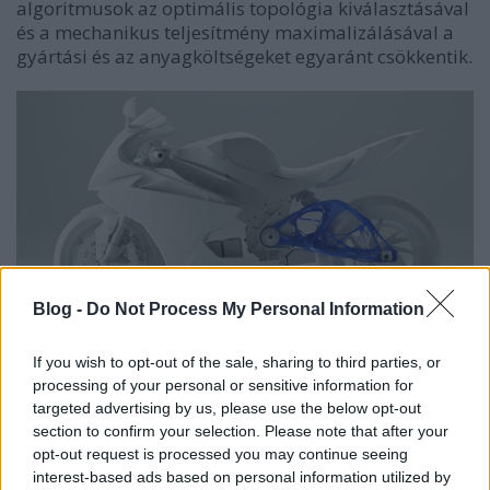
algoritmusok az optimális topológia kiválasztásával
és a mechanikus teljesítmény maximalizálásával a
gyártási és az anyagköltségeket egyaránt csökkentik.
Blog -
Do Not Process My Personal Information
Az egyik legismertebb generatív tervezőszoftver az
If you wish to opt-out of the sale, sharing to third parties, or
Autodesk Fusion 360-jának 2018-ban bemutatott
processing of your personal or sensitive information for
generatív kiterjesztése. A legnagyobb problémája az
targeted advertising by us, please use the below opt-out
ára volt, az évi 8 ezer dollárt csak nagy mérnök- és
section to confirm your selection. Please note that after your
gyártócégek engedhették meg maguknak.
opt-out request is processed you may continue seeing
interest-based ads based on personal information utilized by