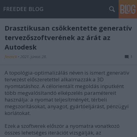
FREEDEE BLOG
Drasztikusan csökkentette generatív
tervezőszoftverének az árát az
Autodesk
ferenck
•
2021. június 28.
1
A topológia-optimalizálás néven is ismert generatív
tervezést előszeretettel alkalmazzák a 3D
nyomtatáshoz. A célorientált megoldás inputként
több megvalósítandó elképzelés paramétereit
használja: a nyomat teljesítményét, térbeli
megszorításokat, anyagot, gyártóeljárást, pénzügyi
korlátokat.
Ezek a szoftverek először a nyomatra vonatkozó
összes lehetséges iterációt vizsgálják, az