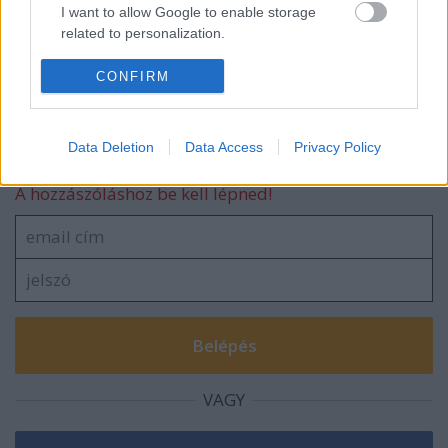
I want to allow Google to enable storage
related to personalization.
Egyedire kidolgozott titánbicikli
I want to allow Google to enable storage
CONFIRM
related to security, including authentication
functionality and fraud prevention, and other
user protection.
Data Deletion
Data Access
Privacy Policy
Szólj hozzá!
A hozzászóláshoz be kell lépned!
VAGY