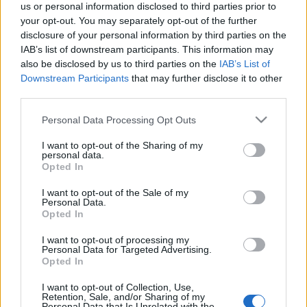
us or personal information disclosed to third parties prior to
A vállalat a napokban
bejelentette
, hogy a vásárlók
your opt-out. You may separately opt-out of the further
mostantól vagy havi 200, vagy évi 1600 dollárért
disclosure of your personal information by third parties on the
korlátlanul hozzáférhetnek. A drasztikus áreséssel
IAB’s list of downstream participants. This information may
minden bizonnyal jelentősen bővül a felhasználói
also be disclosed by us to third parties on the
IAB’s List of
kör. (Az előfizetéses modell mellé az Autodesk
Downstream Participants
that may further disclose it to other
projektalapon úgynevezett felhőkrediteket is kínál
third parties.
jutányos áron.)
Please note that this website/app uses one or more Google
Personal Data Processing Opt Outs
services and may gather and store information including but
A szoftvert 2018 óta többször frissítették, most már
not limited to your visit or usage behaviour. You may click to
I want to opt-out of the Sharing of my
speciális költségbecslő kiegészítéssel is rendelkezik.
personal data.
grant or deny consent to Google and its third-party tags to
Több ipari kliensük használja additívgyártás-
Opted In
use your data for below specified purposes in below Google
projektekhez.
consent section.
I want to opt-out of the Sale of my
Personal Data.
Egyikük a kerékpárgyártó SRAM geometriailag
Opted In
optimalizált alkatrészeket tervez vele. Generatív
módszerrel kidolgozott hajtókaruk kétszer erősebb,
I want to opt-out of processing my
Personal Data for Targeted Advertising.
viszont 20 százalékkal könnyebb a korábbinál. A
Opted In
légjármű-ipari óriás Airbus szintén használja az
Autodesk szoftverét, szerkezeti részeket printeltek a
I want to opt-out of Collection, Use,
Retention, Sale, and/or Sharing of my
programmal kivitelezett terv alapján.
Personal Data that Is Unrelated with the