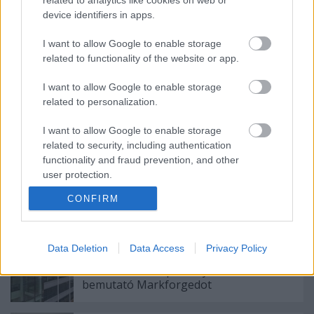
device identifiers in apps.
I want to allow Google to enable storage
related to functionality of the website or app.
Címkék:
autó
ipar
General Motors
I want to allow Google to enable storage
related to personalization.
I want to allow Google to enable storage
related to security, including authentication
Ajánlott bejegyzések:
functionality and fraud prevention, and other
user protection.
Az első 3D nyomtatott alkatrészek egy
CONFIRM
közúti Ferrariban
Data Deletion
Data Access
Privacy Policy
A Nano Dimension felvásárolja az első
hibrid, fém-kompozit nyomtatót
bemutató Markforgedot