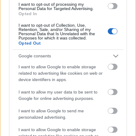
összesen 75 rendszert telepítettek. Az átfogó
I want to opt-out of processing my
tevékenységre kitalált AIC-ben 24 nyomtatót
Personal Data for Targeted Advertising.
Opted In
üzemeltek be. A gépeket úgy osztották el, hogy a
központot polimer- és fémprintelésre is
I want to opt-out of Collection, Use,
használhassák. Több technikával dolgoznak:
Retention, Sale, and/or Sharing of my
Personal Data that Is Unrelated with the
szelektív lézeres szinterezéssel, szelektív lézeres
Purposes for which it was collected.
olvasztással, multi-jet fúzióval, szálhúzással (FDM).
Opted Out
Additív technikákat és alkalmazásokat hivatottak
Google consents
hitelesíteni. A GM kockázati befektető és
I want to allow Google to enable storage
kutatásfejlesztési ága az AIC együttműködő
related to advertising like cookies on web or
partnere, ami egyértelműen interdiszciplináris és
device identifiers in apps.
integrált vállalati megközelítést, felgyorsított
termék- és eszközfejlesztést jelent.
I want to allow my user data to be sent to
Google for online advertising purposes.
„A prototípuskészítéstől a szerszám- és járműgyártásig,
a GM egyre nagyobb mértékben használja a 3D
I want to allow Google to send me
nyomtatást. A központtal ezt folytatjuk, a technológia
personalized advertising.
vállalaton belüli alkalmazását gyorsítjuk fel”
–
magyarázza Ron Daul, a GM Additív Gyártás és
I want to allow Google to enable storage
Polimer Központjainak igazgatója.
related to analytics like cookies on web or