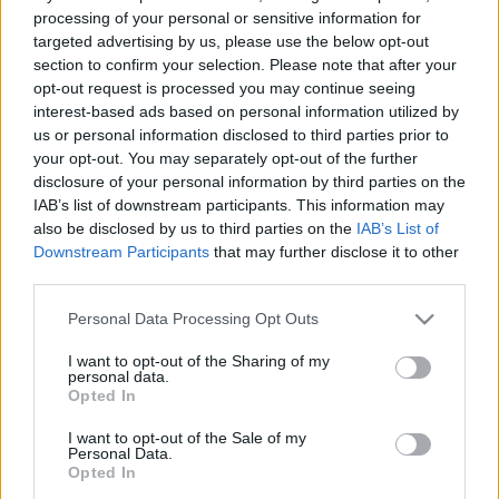
agilisabbá válni. Az agilis gyártás különböző
processing of your personal or sensitive information for
termékek összeszerelése közötti gyors átállások
targeted advertising by us, please use the below opt-out
képessége, egyre fontosabb napjaink
section to confirm your selection. Please note that after your
gyártóiparában.
opt-out request is processed you may continue seeing
interest-based ads based on personal information utilized by
us or personal information disclosed to third parties prior to
your opt-out. You may separately opt-out of the further
disclosure of your personal information by third parties on the
IAB’s list of downstream participants. This information may
also be disclosed by us to third parties on the
IAB’s List of
Downstream Participants
that may further disclose it to other
„A GM átalakulásának kulcseleme, hogy agilisabb,
third parties.
innovatívabb vállalattá váljon, és a 3D nyomtatás
kritikus szerepet játszik ebben a küldetésben.
Please note that this website/app uses one or more Google
Personal Data Processing Opt Outs
Hagyományos folyamatokkal összehasonlítva, 3DP-vel
services and may gather and store information including but
hetek vagy hónapok helyett napok alatt, jelentősen
not limited to your visit or usage behaviour. You may click to
I want to opt-out of the Sharing of my
personal data.
alacsonyabb áron készíthetők el tárgyak”
– nyilatkozta
grant or deny consent to Google and its third-party tags to
Opted In
use your data for below specified purposes in below Google
a GM Additív Tervezés és Anyagmérnökség részlegét
consent section.
vezető Audley Brown.
I want to opt-out of the Sale of my
Personal Data.
Opted In
A nagyvállalat additívgyártás-részlegeiben eddig