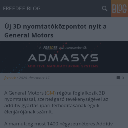
FREEDEE BLOG
Új 3D nyomtatóközpontot nyit a
General Motors
ferenck
•
2020. december 17.
0
A General Motors (
GM
) régóta foglalkozik 3D
nyomtatással, szerteágazó tevékenységével az
additív gyártás ipari térhódításának egyik
élenjárójának számít.
A mamutcég most 1400 négyzetméteres Additív