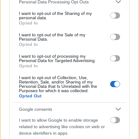
mechanizmusokat épített a robotba. Mindegyiket,
Please note that this website/app uses one or more Google
Personal Data Processing Opt Outs
például figyelem megoszlását, megszakadásait, az
services and may gather and store information including but
aktuátorok mozgásának különbségeit biológiai
not limited to your visit or usage behaviour. You may click to
I want to opt-out of the Sharing of my
personal data.
rendszerektől lesték el.
grant or deny consent to Google and its third-party tags to
Opted In
use your data for below specified purposes in below Google
Sikerült nekik, a robotszörny szem- és fejmozgása
consent section.
I want to opt-out of the Sale of my
Personal Data.
gyors és folyamatos.
Opted In
Az architektúrával megvalósíthatóvá vált, hogy
I want to opt-out of processing my
egyszerű mozgásrétegekből az interakció
Personal Data for Targeted Advertising.
Opted In
hitelességét segítő komplex cselekvések fejlődjenek
ki.
I want to opt-out of Collection, Use,
Retention, Sale, and/or Sharing of my
Personal Data that Is Unrelated with the
Purposes for which it was collected.
Opted Out
Google consents
I want to allow Google to enable storage
related to advertising like cookies on web or
device identifiers in apps.