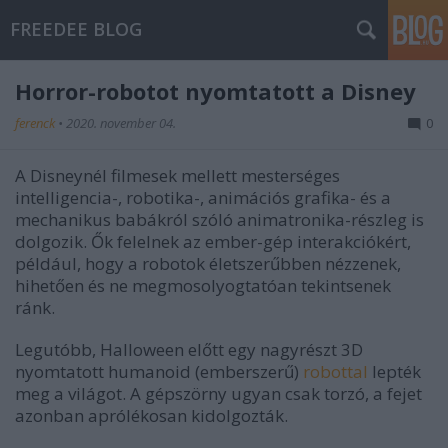
FREEDEE BLOG
Horror-robotot nyomtatott a Disney
ferenck
•
2020. november 04.
0
A Disneynél filmesek mellett mesterséges
intelligencia-, robotika-, animációs grafika- és a
mechanikus babákról szóló animatronika-részleg is
dolgozik. Ők felelnek az ember-gép interakciókért,
például, hogy a robotok életszerűbben nézzenek,
hihetően és ne megmosolyogtatóan tekintsenek
ránk.
Legutóbb, Halloween előtt egy nagyrészt 3D
nyomtatott humanoid (emberszerű)
robottal
lepték
meg a világot. A gépszörny ugyan csak torzó, a fejet
azonban aprólékosan kidolgozták.