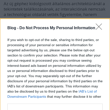
Az új géphez kidolgozott általános architektúránál a
tekintetek találkozásának, az interakciónak nemcsak
a technológiai oldalát vették figyelembe, hanem
karakteranimálással szintén foglalkoztak. Nagyon
ügyeltek arra, hogy a mozgások élethűek és hihetők
Blog -
Do Not Process My Personal Information
legyenek.
If you wish to opt-out of the sale, sharing to third parties, or
A fejlesztők egyértelmű célja az interakció
processing of your personal or sensitive information for
életszerűségének megteremtése, hogy a felek közötti
targeted advertising by us, please use the below opt-out
kommunikáció az élet illúzióját keltse.
section to confirm your selection. Please note that after your
opt-out request is processed you may continue seeing
Egy komplex és teljes rendszernek észlelnie kell a
interest-based ads based on personal information utilized by
környezetében tartózkodó személyeket,
us or personal information disclosed to third parties prior to
cselekedeteik alapján azonosítania kell az
your opt-out. You may separately opt-out of the further
érdeklődésére számot tartókat, és az illetőik
disclosure of your personal information by third parties on the
mozgásától ösztönözve, azokra reagálva, neki is
IAB’s list of downstream participants. This information may
hitelesen kell mozognia.
also be disclosed by us to third parties on the
IAB’s List of
Downstream Participants
that may further disclose it to other
A fejlesztők az izomtevékenységet és a figyelemmel
third parties.
kapcsolatos megnyilvánulásokat utánzó