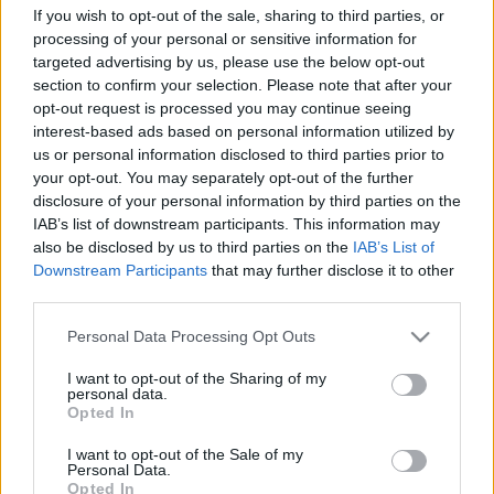
If you wish to opt-out of the sale, sharing to third parties, or
processing of your personal or sensitive information for
targeted advertising by us, please use the below opt-out
section to confirm your selection. Please note that after your
A platform minden komponenssel rendelkezik:
opt-out request is processed you may continue seeing
hardverrel, szoftverrel, anyagokkal. Akrilalapú
interest-based ads based on personal information utilized by
műgyantát (VisionClear) nyomtatnak, majd UV
us or personal information disclosed to third parties prior to
fénnyel dolgoznak meg. A VsionEngine motor
your opt-out. You may separately opt-out of the further
többféle anyagot, például polimereket és boltokban
disclosure of your personal information by third parties on the
beszerezhető szemüvegkeretekhez passzoló
IAB’s list of downstream participants. This information may
üvegeket printel, és légréseket is hagy, ha igény van
also be disclosed by us to third parties on the
IAB’s List of
rájuk.
Downstream Participants
that may further disclose it to other
third parties.
Ezekbe, a rétegek közé ágyazhatók az intelligens
technológiák: holografikus filmek, LCD kijelző,
Please note that this website/app uses one or more Google
Personal Data Processing Opt Outs
hullámvezetők stb. A „szendvics” eredményeként a
services and may gather and store information including but
felhasználónak nem kell külön szemüveget és
not limited to your visit or usage behaviour. You may click to
I want to opt-out of the Sharing of my
personal data.
például kiterjesztett valóság (
Augmented Reality
, AR)
grant or deny consent to Google and its third-party tags to
Opted In
lencsét hordania, mert most a kettő egyben van.
use your data for below specified purposes in below Google
consent section.
I want to opt-out of the Sale of my
Personal Data.
A Luxexcel teljesen digitalizált technológiája a nem
Opted In