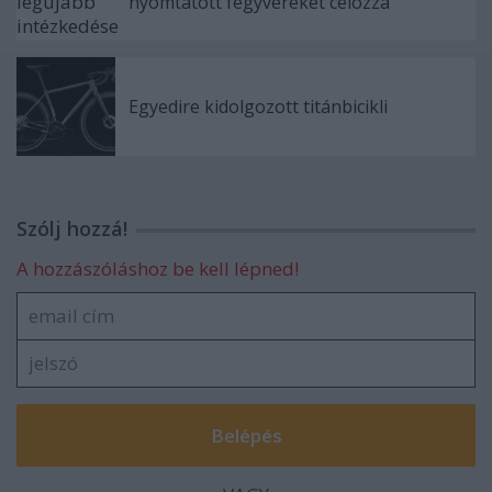
nyomtatott fegyvereket célozza
Egyedire kidolgozott titánbicikli
Szólj hozzá!
A hozzászóláshoz be kell lépned!