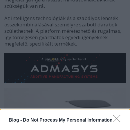
szükségük van rá.
Az intelligens technológiák és a szabályos lencsék
összekombinálásával személyre szabott darabok
születhetnek. A platform méretezhető és rugalmas,
így tömegesen gyárthatók egyedi igényeknek
megfelelő, specifikált termékek.
Blog -
Do Not Process My Personal Information