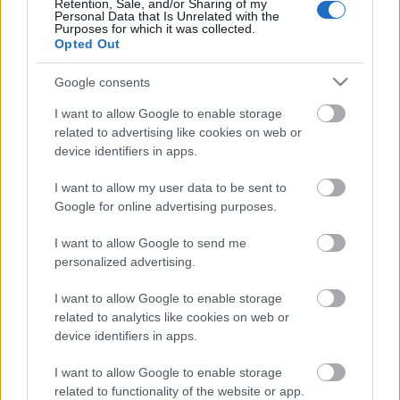
át azokat.
Retention, Sale, and/or Sharing of my
Personal Data that Is Unrelated with the
Purposes for which it was collected.
Justin Sutherland, a Realize Medical társalapító-
Opted Out
vezérigazgatója elárulta, hogy folyamatosan keresik
a lehetőségeket platformjuk megújítására, és a
Google consents
Logitech-kel való partnerségben komoly lehetőséget
I want to allow Google to enable storage
lát erre, valamint további innovációkra.
related to advertising like cookies on web or
device identifiers in apps.
„Ha a user tetszés szerint rajzolgathat a programban,
jelentősen javul a felhasználói élmény, közelebb
I want to allow my user data to be sent to
kerülünk a célunkhoz, hogy a 3D modellező eszközökkel
Google for online advertising purposes.
dolgozó egészségügyi szakemberek képesek legyenek
javítani a betegellátáson és az oktatáson”
– nyilatkozta
I want to allow Google to send me
Sutherland.
personalized advertising.
I want to allow Google to enable storage
related to analytics like cookies on web or
device identifiers in apps.
Címkék:
virtuális valóság
orvosi
3D modellezés
I want to allow Google to enable storage
related to functionality of the website or app.