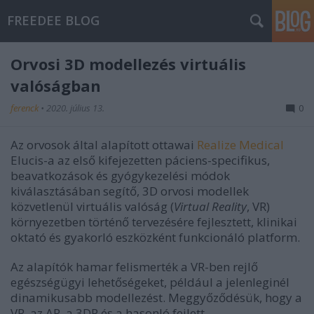
FREEDEE BLOG
Orvosi 3D modellezés virtuális
valóságban
ferenck
•
2020. július 13.
0
Az orvosok által alapított ottawai
Realize Medical
Elucis-a az első kifejezetten páciens-specifikus,
beavatkozások és gyógykezelési módok
kiválasztásában segítő, 3D orvosi modellek
közvetlenül virtuális valóság (
Virtual Reality
, VR)
környezetben történő tervezésére fejlesztett, klinikai
oktató és gyakorló eszközként funkcionáló platform.
Az alapítók hamar felismerték a VR-ben rejlő
egészségügyi lehetőségeket, például a jelenleginél
dinamikusabb modellezést. Meggyőződésük, hogy a
VR, az AR, a 3DP és a hasonló fejlett