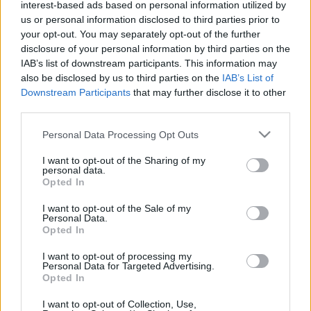
interest-based ads based on personal information utilized by
us or personal information disclosed to third parties prior to
your opt-out. You may separately opt-out of the further
disclosure of your personal information by third parties on the
IAB’s list of downstream participants. This information may
A partnerség keretében tovább bővítik az Elucis
also be disclosed by us to third parties on the
IAB’s List of
lehetőségeit. Az együttműködés részeként a Realize
Downstream Participants
that may further disclose it to other
Medical számára lehetővé válik a Logitech korábbi
third parties.
VR Ink Pilot Edition stylusának (érintőceruzájának)
beintegrálása a platformba. Az eszközzel lényegesen
Please note that this website/app uses one or more Google
Personal Data Processing Opt Outs
könnyebb pontos modellek rajzolása, szerkesztése,
services and may gather and store information including but
míg a szoftverrel orvosi képek alakíthatók át 3D-s
not limited to your visit or usage behaviour. You may click to
I want to opt-out of the Sharing of my
personal data.
modellekké, és mindez a virtuális valóságban
grant or deny consent to Google and its third-party tags to
Opted In
történik.
use your data for below specified purposes in below Google
consent section.
I want to opt-out of the Sale of my
Personal Data.
A modellek természetesen ki is nyomtathatók, de
Opted In
más „haladó” vizualizációs célokra szintén
felhasználhatók. Az érintőceruzával egyszerűbb a
I want to opt-out of processing my
képmegjelenítő és a modellező folyamat. A
Personal Data for Targeted Advertising.
Opted In
felhasználó tetszés és megérzés szerint „rajzolhat”,
„írhat” 2D felületekre, miközben 3D modellé alakítja
I want to opt-out of Collection, Use,