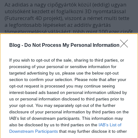
Az adidas a nagy cipőgyártók közül (eddig) ugyan
utolsóként kezdett el foglalkozni 3D nyomtatással
(Futurecraft 4D projekt), viszont a német multi tette
a legfontosabb lépéseket az additív gyártás
tömegtermeléssé válásáért, több mint 100 ezer cipőt
készítettek a technológiával. Partnerük, a Carbon
digitális fényszintézis módszerével és printereivel évi
Blog -
Do Not Process My Personal Information
1 millió cipőt is képesek legyártani. Első printelt
darabjaik 300 dollár körül voltak (de így is gyorsan
If you wish to opt-out of the sale, sharing to third parties, or
elfogytak), az árak azóta esnek, az új modellek
processing of your personal or sensitive information for
(AlphaEdge, Y-3 Runner) pedig a 3DP életképességét
targeted advertising by us, please use the below opt-out
bizonyítják.
section to confirm your selection. Please note that after your
opt-out request is processed you may continue seeing
interest-based ads based on personal information utilized by
Az SDM (solid deposit modelling) technológiával
us or personal information disclosed to third parties prior to
dolgozó, az EOS-szal és a Prodways-szel
your opt-out. You may separately opt-out of the further
együttműködő Nike az elsők között fedezte fel a 3D
disclosure of your personal information by third parties on the
nyomtatásban rejlő lehetőségeket, focicsukáktól
IAB’s list of downstream participants. This information may
kezdve más darabokig, többször használták, például
also be disclosed by us to third parties on the
IAB’s List of
biometrikus adatokon alapuló, egyedi tervezésű
Downstream Participants
that may further disclose it to other
talpakhoz. A Nike Flyprint a cég első printelt és
third parties.