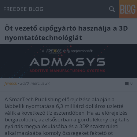
FREEDEE BLOG
Öt vezető cipőgyártó használja a 3D
nyomtatótechnológiát
ferenck
•
2020. március 27.
0
A SmarTech Publishing előrejelzése alapján a
lábbelik nyomtatása 6,3 milliárd dolláros üzletté
válik a következő tíz esztendőben. Ha az előrejelzés
beigazolódik, az elsősorban a gördülékeny digitális
gyártás megvalósulásába és a 3DP szakterületi
alkalmazásába komoly összegeket fektető öt