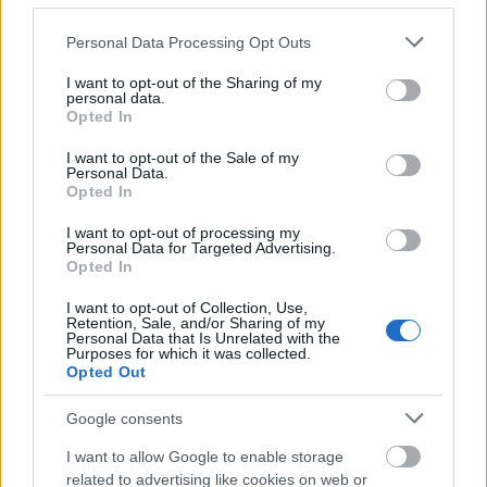
elkészítését tekintve, igen időigényes cipő-felsőrésze,
Please note that this website/app uses one or more Google
nyomtatott textíliák cipőipari alkalmazása.
Personal Data Processing Opt Outs
services and may gather and store information including but
not limited to your visit or usage behaviour. You may click to
I want to opt-out of the Sharing of my
A termékeit szintén biometrikus adatokra alapozva,
personal data.
grant or deny consent to Google and its third-party tags to
generatív tervezéssel megálmodó bostoni New
Opted In
use your data for below specified purposes in below Google
Balance az úttörők közé tartozik, régóta használja a
consent section.
I want to opt-out of the Sale of my
3DP-t, már 2016-ban a 3D Systemsszel dolgoztak
Personal Data.
együtt, talpakat alakítottak ki közösen. Az elsőként
Opted In
kereskedelmi forgalomba került nyomtatott
sneakert szintén ők jegyzik. Közben technológiájukat
I want to opt-out of processing my
Personal Data for Targeted Advertising.
jelentős részben automatizálták, néhány éve pedig a
Opted In
Formlabs-szal működnek együtt, a cég SLA
rendszereit és új anyagait használják. (A Formlabs
I want to opt-out of Collection, Use,
Retention, Sale, and/or Sharing of my
hazai forgalmazója a FreeDee.)
Personal Data that Is Unrelated with the
Purposes for which it was collected.
Az EOS-szal együttműködő Under Armour 2016 óta
Opted Out
alkalmazza az SLS technológiát, tervezéshez pedig
Google consents
Autodesk-szoftvereket. UA Architech volt az első
printelt sorozatuk (2016), a 2017-es UA Futurist a
I want to allow Google to enable storage
cég máig legdrágább, 300 dolláros lábbelije.
related to advertising like cookies on web or