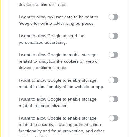
Jelenleg több mint 2 ezer darabos szériákban
device identifiers in apps.
gyártják.
I want to allow my user data to be sent to
A szintén generatív tervezéssel dolgozó Reebok a
Google for online advertising purposes.
BASF poliuretán anyagát használva, robotkarral és
speciális folyékony húzótechnikával (pneumatikus
I want to allow Google to send me
extrudálással) készíti darabjait Rhode Island-i
personalized advertising.
Liquid Factory-jában. 180 dolláros Floatride
futócipőjük egyik meglévő termékük és és a Lquid
I want to allow Google to enable storage
Factory, a „folyékony gyár” kombinációja, egyes
related to analytics like cookies on web or
device identifiers in apps.
részeket közvetlenül a cipőkre nyomtattak.
I want to allow Google to enable storage
related to functionality of the website or app.
I want to allow Google to enable storage
Címkék:
cipő
alkalmazások
Reebok
Nike
Adidas
related to personalization.
I want to allow Google to enable storage
related to security, including authentication
functionality and fraud prevention, and other
Ajánlott bejegyzések: